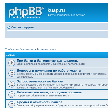
kuap.ru
Форум банковских аналитиков
Список форумов
Сообщения без ответов
•
Активные темы
ФОРУМ
Про банки и банковскую деятельность
Общие вопросы по банкам и банковской деятельности
Вопросы и пожелания по работе kuap.ru
В этом форуме можно задать любые вопросы по расчетам и методикам, 
функционалу
Запрос отчетности по банкам
В этом разделе можно запросить у коллег отчетность по банкам, которо
данными - через почту в "личных сообщениях".
Небанковские темы, свободное общение
Форум для общения на отвлеченные темы
Бухучет и отчетность банков
Ветка для обсуждения новшеств бухучета и отчетности по российским б