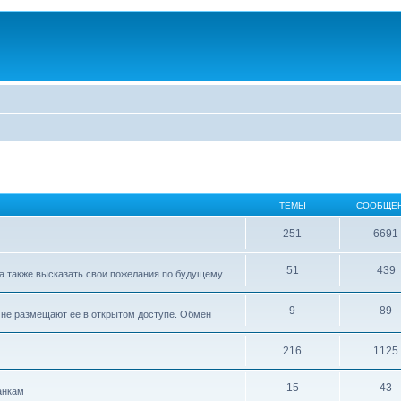
ТЕМЫ
СООБЩЕ
251
6691
51
439
а также высказать свои пожелания по будущему
9
89
е не размещают ее в открытом доступе. Обмен
216
1125
15
43
анкам