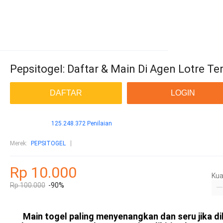
Pepsitogel: Daftar & Main Di Agen Lotre T
DAFTAR
LOGIN
125.248.372 Penilaian
Merek
:
PEPSITOGEL
Rp 10.000
Kua
Rp 100.000
-90%
Main togel paling menyenangkan dan seru jika di