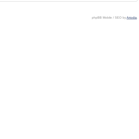
phpBB Mobile / SEO by
Artodia
.