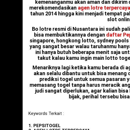
kemenanganmu akan aman dan dikirim d
merekomendasikan
agen lotre terpercay
tahun 2014 hingga kini menjadi tempat pal
slot onli
Bo lotre resmi di Nusantara ini sudah pa
bisa membuktikannya dengan
daftar Pe
singapore, hongkong lotto, sydney pools 
yang sangat besar walau taruhanmu hanya 
ini hanya butuh beberapa menit saja un
takut kalau kamu ingin main lotto toge
Menariknya lagi ketika kamu berada di a
akan selalu dibantu untuk bisa menang
prediksi togel untuk semua pasaran 
memasang togel tanpa harus meracik angk
judi sangat diperlukan, agar kalian b
bijak, perihal tersebu bis
Keywords Terkait :
PEPSITOGEL