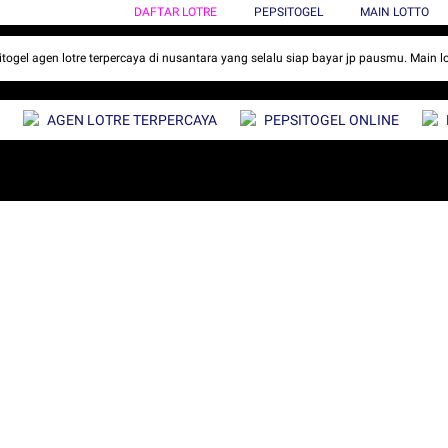
DAFTAR LOTRE
PEPSITOGEL
MAIN LOTTO
el agen lotre terpercaya di nusantara yang selalu siap bayar jp pausmu. Main lotto
AGEN LOTRE TERPERCAYA
PEPSITOGEL ONLINE