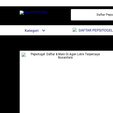
Daftar Pepsitog
DAFTAR PEPSITOGEL
Kategori