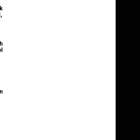
ak
,
u
h
l
n