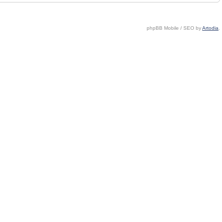
phpBB Mobile / SEO by
Artodia
.