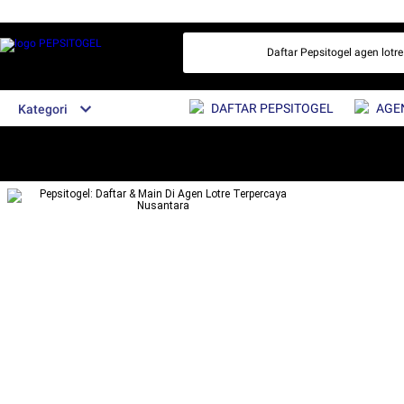
Daftar Pepsitogel agen lotre 
DAFTAR PEPSITOGEL
AGE
Kategori