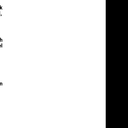
ak
,
u
h
l
n