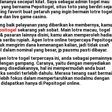
ananya secepat kilat. Saya sebagai admin togel mau
a
yang bernama Pepsitogel, situs toto yang berdiri sej
ing favorit buat petaruh yang ingin bermain lotre togel
ne dan live game casino.
ling baik pelayanan yang diberikan ke membernya, kam
psitogel
sekarang yah sobat. Main lotre macau, togel
& pasaran lainnya disini, kamu akan memperoleh hadia
seribu rupiah. Agen lotre online terpercaya Pepsitoge
tuk mengirim dana kemenangan kalian, jadi tidak usah
l dalam nominal yang besar, jp pausmu pasti dibayar.
gen lotre togel terpercaya ini, anda sebagai pemainnya
 dengan gampang. Caranya, yaitu dengan menyediakan
yang disediakannya, hal ini mempermudah anda buat
a sendiri terlebih dahulu. Merasa tenang saat bermai
isa lebih fokus dalam mempertaruhkan modalmu dengan
a didapatkan hanya di Pepsitogel online.