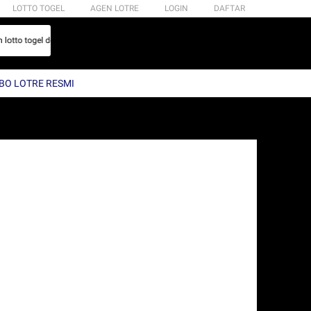
LOTTO TOGEL
AGEN LOTRE
LOGIN
DAFTAR
tto togel dengan tenang bersama bo lotre resmi Pepsitogel online.
BO LOTRE RESMI