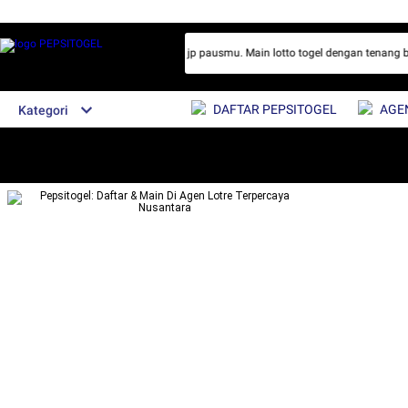
a di nusantara yang selalu siap bayar jp pausmu. Main lotto togel dengan tenang be
DAFTAR PEPSITOGEL
AGE
Kategori