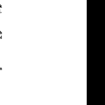
ak
,
u
h
l
n