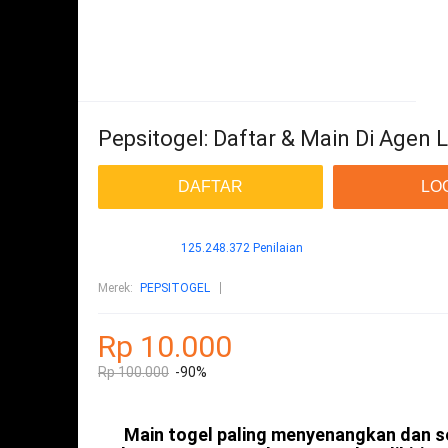
Pepsitogel: Daftar & Main Di Agen 
DAFTAR
LO
125.248.372 Penilaian
Merek
:
PEPSITOGEL
Rp 10.000
Rp 100.000
-90%
Main togel paling menyenangkan dan ser