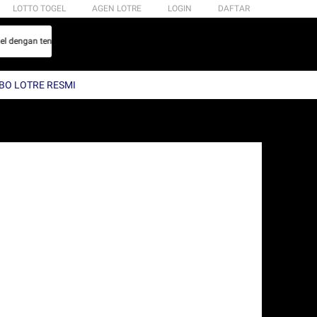
LOTTO TOGEL
AGEN LOTRE
LOGIN
DAFTAR
dengan tenang bersama bo lotre resmi Pepsitogel online.
BO LOTRE RESMI