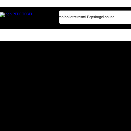
Main lotto togel dengan tenang bersama bo lotre resmi Pepsitogel online.