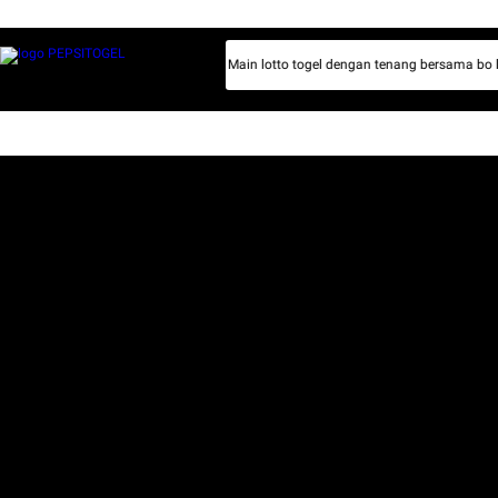
ara yang selalu siap bayar jp pausmu. Main lotto togel dengan tenang bersama bo lo