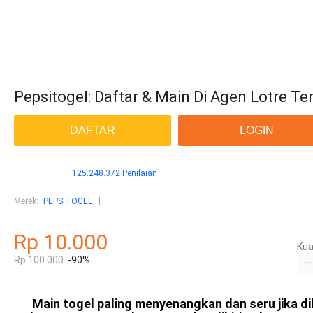
Pepsitogel: Daftar & Main Di Agen Lotre T
DAFTAR
LOGIN
125.248.372 Penilaian
Merek
:
PEPSITOGEL
Rp 10.000
Kua
Rp 100.000
-90%
Main togel paling menyenangkan dan seru jika di