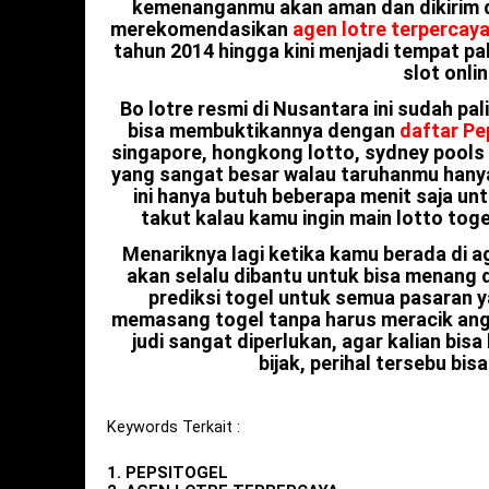
kemenanganmu akan aman dan dikirim d
merekomendasikan
agen lotre terpercay
tahun 2014 hingga kini menjadi tempat pal
slot onli
Bo lotre resmi di Nusantara ini sudah pa
bisa membuktikannya dengan
daftar Pe
singapore, hongkong lotto, sydney pools 
yang sangat besar walau taruhanmu hanya 
ini hanya butuh beberapa menit saja un
takut kalau kamu ingin main lotto toge
Menariknya lagi ketika kamu berada di a
akan selalu dibantu untuk bisa menang
prediksi togel untuk semua pasaran 
memasang togel tanpa harus meracik angk
judi sangat diperlukan, agar kalian b
bijak, perihal tersebu bis
Keywords Terkait :
PEPSITOGEL