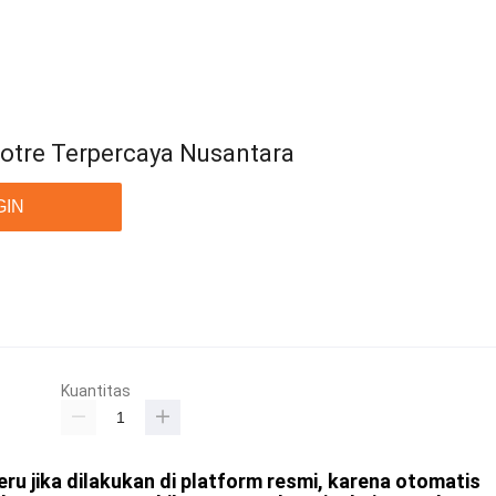
Lotre Terpercaya Nusantara
GIN
Kuantitas
u jika dilakukan di platform resmi, karena otomatis