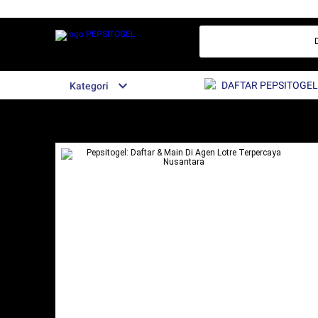
Daft
DAFTAR PEPSITOGEL
Kategori