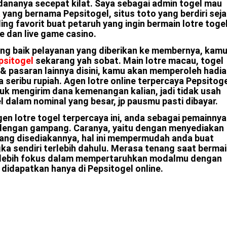
ananya secepat kilat. Saya sebagai admin togel mau
a
yang bernama Pepsitogel, situs toto yang berdiri sej
ing favorit buat petaruh yang ingin bermain lotre togel
ne dan live game casino.
ling baik pelayanan yang diberikan ke membernya, kam
psitogel
sekarang yah sobat. Main lotre macau, togel
& pasaran lainnya disini, kamu akan memperoleh hadia
seribu rupiah. Agen lotre online terpercaya Pepsitoge
tuk mengirim dana kemenangan kalian, jadi tidak usah
l dalam nominal yang besar, jp pausmu pasti dibayar.
gen lotre togel terpercaya ini, anda sebagai pemainnya
 dengan gampang. Caranya, yaitu dengan menyediakan
yang disediakannya, hal ini mempermudah anda buat
a sendiri terlebih dahulu. Merasa tenang saat bermai
isa lebih fokus dalam mempertaruhkan modalmu dengan
a didapatkan hanya di Pepsitogel online.