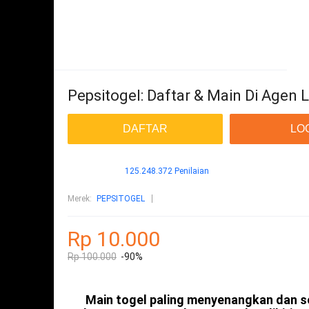
Pepsitogel: Daftar & Main Di Agen 
DAFTAR
LO
125.248.372 Penilaian
Merek
:
PEPSITOGEL
Rp 10.000
Rp 100.000
-90%
Main togel paling menyenangkan dan ser