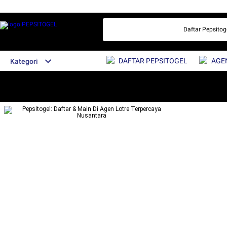
Daftar Pepsitoge
DAFTAR PEPSITOGEL
AGE
Kategori