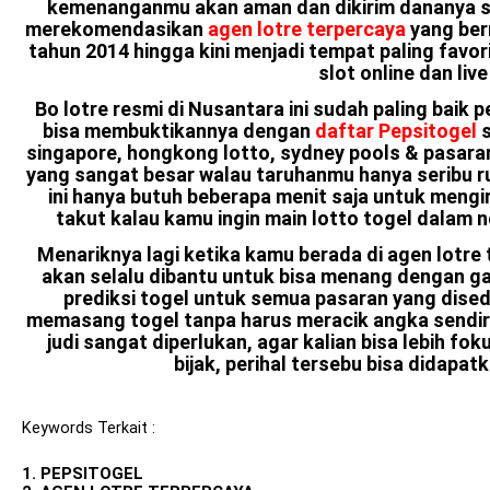
kemenanganmu akan aman dan dikirim dananya se
merekomendasikan
agen lotre terpercaya
yang bern
tahun 2014 hingga kini menjadi tempat paling favori
slot online dan liv
Bo lotre resmi di Nusantara ini sudah paling baik
bisa membuktikannya dengan
daftar Pepsitogel
s
singapore, hongkong lotto, sydney pools & pasaran
yang sangat besar walau taruhanmu hanya seribu ru
ini hanya butuh beberapa menit saja untuk mengi
takut kalau kamu ingin main lotto togel dalam n
Menariknya lagi ketika kamu berada di agen lotre 
akan selalu dibantu untuk bisa menang dengan g
prediksi togel untuk semua pasaran yang dise
memasang togel tanpa harus meracik angka sendiri
judi sangat diperlukan, agar kalian bisa lebih
bijak, perihal tersebu bisa didapat
Keywords Terkait :
PEPSITOGEL