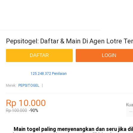
Pepsitogel: Daftar & Main Di Agen Lotre T
DAFTAR
LOGIN
125.248.372 Penilaian
Merek
:
PEPSITOGEL
Rp 10.000
Kua
Rp 100.000
-90%
Main togel paling menyenangkan dan seru jika di