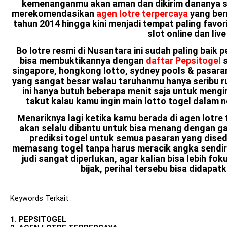
kemenanganmu akan aman dan dikirim dananya se
merekomendasikan
agen lotre terpercaya
yang bern
tahun 2014 hingga kini menjadi tempat paling favori
slot online dan liv
Bo lotre resmi di Nusantara ini sudah paling baik
bisa membuktikannya dengan
daftar Pepsitogel
s
singapore, hongkong lotto, sydney pools & pasaran
yang sangat besar walau taruhanmu hanya seribu ru
ini hanya butuh beberapa menit saja untuk mengi
takut kalau kamu ingin main lotto togel dalam n
Menariknya lagi ketika kamu berada di agen lotre 
akan selalu dibantu untuk bisa menang dengan g
prediksi togel untuk semua pasaran yang dise
memasang togel tanpa harus meracik angka sendiri
judi sangat diperlukan, agar kalian bisa lebih
bijak, perihal tersebu bisa didapat
Keywords Terkait :
PEPSITOGEL