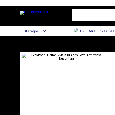
DAFTAR PEPSITOGEL
Kategori