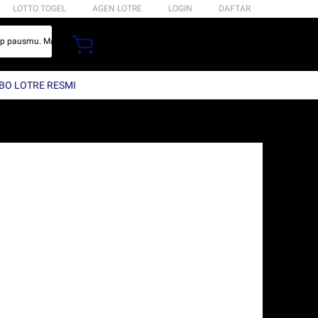
LOTTO TOGEL
AGEN LOTRE
LOGIN
DAFTAR
pausmu. Main lotto togel dengan tenang bersama bo lotre resmi Pepsitogel online.
BO LOTRE RESMI