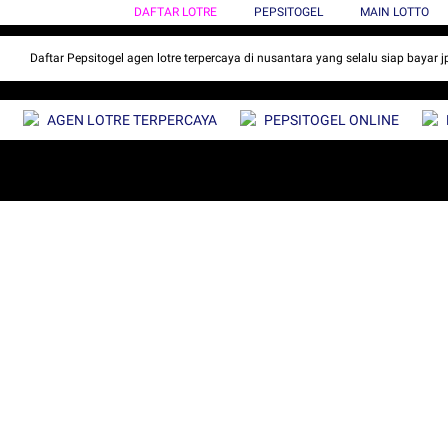
DAFTAR LOTRE
PEPSITOGEL
MAIN LOTTO
Daftar Pepsitogel agen lotre terpercaya di nusantara yang selalu siap bayar jp p
AGEN LOTRE TERPERCAYA
PEPSITOGEL ONLINE