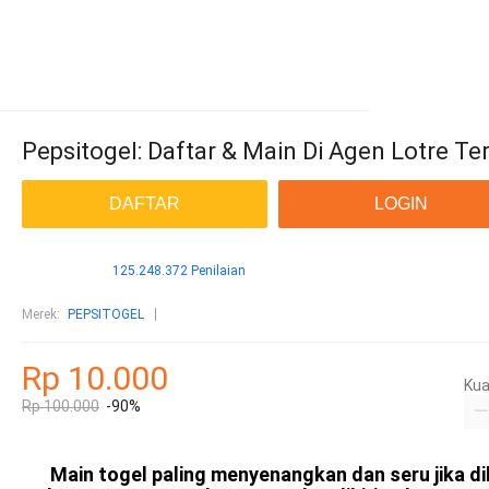
Pepsitogel: Daftar & Main Di Agen Lotre T
DAFTAR
LOGIN
125.248.372 Penilaian
Merek
:
PEPSITOGEL
Rp 10.000
Kua
Rp 100.000
-90%
Main togel paling menyenangkan dan seru jika di