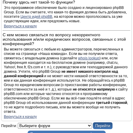
Почему здесь нет такой-то функции?
Это программное обеспечение было создано и лицензировано phpBB
Group. Если вы считаете, что какая-то функция должна быть добавлена,
посетите
Центр идей phpBB
, на котором можно проголосовать за уже
существующие идеи, или предложить новые.
Вернуться к началу
С кем можно связаться по вопросу некорректного
использования и/или юридических вопросов, связанных с этой
конференцией?
Вы можете связаться с любым из администраторов, перечисленных в
списке на странице «Наша команда». Если вы не получили ответа,
свяжитесь с владельцем домена (сделайте
whois lookup
) или, если
конференция находится на бесплатном домене (например, chat.ru,
Yahoo!, free.fr, f2s.com и т. п.), с руководством или техподдержкой данного
домена. Учтите, что phpBB Group
не имеет никакого контроля над
данной конференцией
и не может нести никакой ответственности за то,
кем и как данная конференция используется. Не обращайтесь к phpBB
Group по юридическим вопросам (о приостановке работы конференции,
ответственности за неё и т. д.), которые
не относятся напрямую
к сайту
phpBB.com или которые частично относятся к программному
обеспечению phpBB Group. Если же вы всё-таки пошлёте email в адрес
phpBB Group об использовании данной конференции
третьей стороной
,
то не ждите подробного письма, или вы можете вообще не получить
ответа.
Вернуться к началу
Перейти: