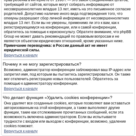
прав ребёнка в интернете от 1998 г. — это закон Соединённых Штатов,
требующий от сайтов, которые могут собирать информацию от
несовершеннолетних младше 13 лет, иметь на это письменное согласие
родителей. Допустимо наличие иного вида подтверждения того, что
опекуны разрешают сбор личной информации от несовершеннолетних
младше 13 лет. Если вы не уверены, применимо ли это к вам, как к
регистрирующемуся на конференции, или к самой конференции,
обратитесь за помощью к юрисконсульту. Обратите внимание, что phpBB
Group не может давать рекомендаций по правовым вопросам и не
является объектом юридических отношений, кроме указанных ниже.
Примечание переводчика: в России данный акт не имеет
юридической силы.
Вернуться к началу
Почему я не могу зарегистрироваться?
Возможно, администратор конференции заблокировал ваш IP-адрес или
запретил имя, под которым вы пытаетесь зарегистрироваться. Он также
мог отключить регистрацию новых пользователей. Обратитесь за
помощью к администратору конференции.
Вернуться к началу
Что делает функция «Удалить cookies конференции»?
Она удаляет все созданные cookies, которые позволяют вам оставаться
авторизованным на этой конференции, а также выполняют другие
функции, такие как отслеживание прочитанных сообщений, если эта
возможность включена администратором. Если вы испытываете
трудности с входом или выходом с конференции, возможно, удаление
cookies поможет.
Вернуться к началу