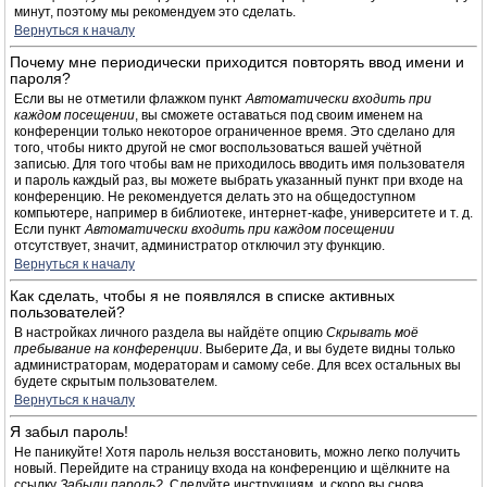
минут, поэтому мы рекомендуем это сделать.
Вернуться к началу
Почему мне периодически приходится повторять ввод имени и
пароля?
Если вы не отметили флажком пункт
Автоматически входить при
каждом посещении
, вы сможете оставаться под своим именем на
конференции только некоторое ограниченное время. Это сделано для
того, чтобы никто другой не смог воспользоваться вашей учётной
записью. Для того чтобы вам не приходилось вводить имя пользователя
и пароль каждый раз, вы можете выбрать указанный пункт при входе на
конференцию. Не рекомендуется делать это на общедоступном
компьютере, например в библиотеке, интернет-кафе, университете и т. д.
Если пункт
Автоматически входить при каждом посещении
отсутствует, значит, администратор отключил эту функцию.
Вернуться к началу
Как сделать, чтобы я не появлялся в списке активных
пользователей?
В настройках личного раздела вы найдёте опцию
Скрывать моё
пребывание на конференции
. Выберите
Да
, и вы будете видны только
администраторам, модераторам и самому себе. Для всех остальных вы
будете скрытым пользователем.
Вернуться к началу
Я забыл пароль!
Не паникуйте! Хотя пароль нельзя восстановить, можно легко получить
новый. Перейдите на страницу входа на конференцию и щёлкните на
ссылку
Забыли пароль?
. Следуйте инструкциям, и скоро вы снова