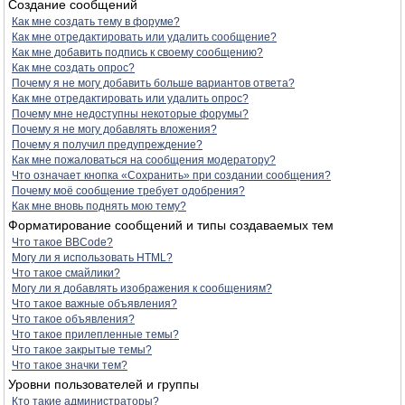
Создание сообщений
Как мне создать тему в форуме?
Как мне отредактировать или удалить сообщение?
Как мне добавить подпись к своему сообщению?
Как мне создать опрос?
Почему я не могу добавить больше вариантов ответа?
Как мне отредактировать или удалить опрос?
Почему мне недоступны некоторые форумы?
Почему я не могу добавлять вложения?
Почему я получил предупреждение?
Как мне пожаловаться на сообщения модератору?
Что означает кнопка «Сохранить» при создании сообщения?
Почему моё сообщение требует одобрения?
Как мне вновь поднять мою тему?
Форматирование сообщений и типы создаваемых тем
Что такое BBCode?
Могу ли я использовать HTML?
Что такое смайлики?
Могу ли я добавлять изображения к сообщениям?
Что такое важные объявления?
Что такое объявления?
Что такое прилепленные темы?
Что такое закрытые темы?
Что такое значки тем?
Уровни пользователей и группы
Кто такие администраторы?