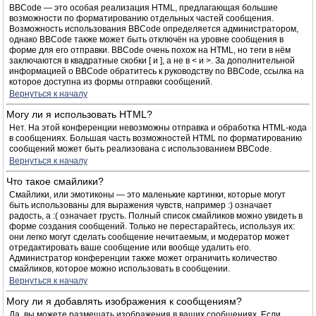
BBCode — это особая реализация HTML, предлагающая большие
возможности по форматированию отдельных частей сообщения.
Возможность использования BBCode определяется администратором,
однако BBCode также может быть отключён на уровне сообщения в
форме для его отправки. BBCode очень похож на HTML, но теги в нём
заключаются в квадратные скобки [ и ], а не в < и >. За дополнительной
информацией о BBCode обратитесь к руководству по BBCode, ссылка на
которое доступна из формы отправки сообщений.
Вернуться к началу
Могу ли я использовать HTML?
Нет. На этой конференции невозможны отправка и обработка HTML-кода
в сообщениях. Большая часть возможностей HTML по форматированию
сообщений может быть реализована с использованием BBCode.
Вернуться к началу
Что такое смайлики?
Смайлики, или эмотиконы — это маленькие картинки, которые могут
быть использованы для выражения чувств, например :) означает
радость, а :( означает грусть. Полный список смайликов можно увидеть в
форме создания сообщений. Только не перестарайтесь, используя их:
они легко могут сделать сообщение нечитаемым, и модератор может
отредактировать ваше сообщение или вообще удалить его.
Администратор конференции также может ограничить количество
смайликов, которое можно использовать в сообщении.
Вернуться к началу
Могу ли я добавлять изображения к сообщениям?
Да, вы можете размещать изображения в ваших сообщениях. Если