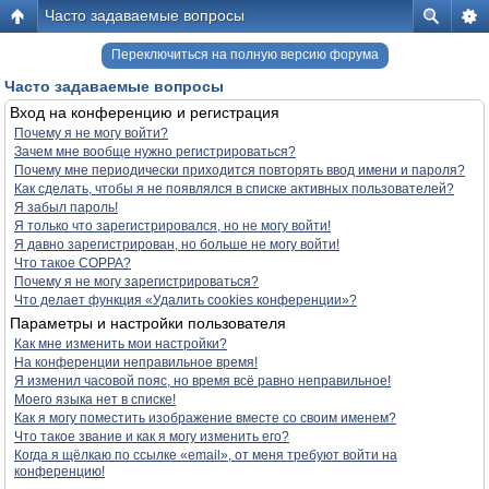
Часто задаваемые вопросы
Переключиться на полную версию форума
Часто задаваемые вопросы
Вход на конференцию и регистрация
Почему я не могу войти?
Зачем мне вообще нужно регистрироваться?
Почему мне периодически приходится повторять ввод имени и пароля?
Как сделать, чтобы я не появлялся в списке активных пользователей?
Я забыл пароль!
Я только что зарегистрировался, но не могу войти!
Я давно зарегистрирован, но больше не могу войти!
Что такое COPPA?
Почему я не могу зарегистрироваться?
Что делает функция «Удалить cookies конференции»?
Параметры и настройки пользователя
Как мне изменить мои настройки?
На конференции неправильное время!
Я изменил часовой пояс, но время всё равно неправильное!
Моего языка нет в списке!
Как я могу поместить изображение вместе со своим именем?
Что такое звание и как я могу изменить его?
Когда я щёлкаю по ссылке «email», от меня требуют войти на
конференцию!