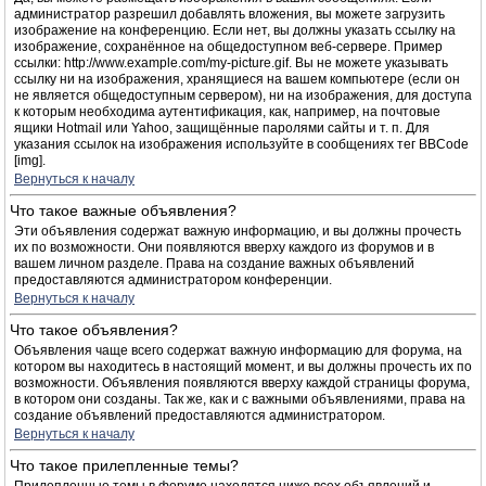
администратор разрешил добавлять вложения, вы можете загрузить
изображение на конференцию. Если нет, вы должны указать ссылку на
изображение, сохранённое на общедоступном веб-сервере. Пример
ссылки: http://www.example.com/my-picture.gif. Вы не можете указывать
ссылку ни на изображения, хранящиеся на вашем компьютере (если он
не является общедоступным сервером), ни на изображения, для доступа
к которым необходима аутентификация, как, например, на почтовые
ящики Hotmail или Yahoo, защищённые паролями сайты и т. п. Для
указания ссылок на изображения используйте в сообщениях тег BBCode
[img].
Вернуться к началу
Что такое важные объявления?
Эти объявления содержат важную информацию, и вы должны прочесть
их по возможности. Они появляются вверху каждого из форумов и в
вашем личном разделе. Права на создание важных объявлений
предоставляются администратором конференции.
Вернуться к началу
Что такое объявления?
Объявления чаще всего содержат важную информацию для форума, на
котором вы находитесь в настоящий момент, и вы должны прочесть их по
возможности. Объявления появляются вверху каждой страницы форума,
в котором они созданы. Так же, как и с важными объявлениями, права на
создание объявлений предоставляются администратором.
Вернуться к началу
Что такое прилепленные темы?