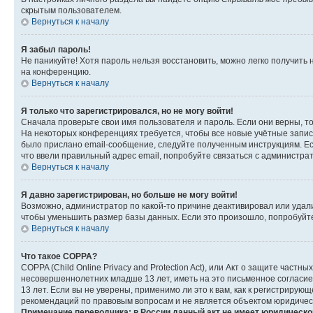
скрытым пользователем.
Вернуться к началу
Я забыл пароль!
Не паникуйте! Хотя пароль нельзя восстановить, можно легко получить
на конференцию.
Вернуться к началу
Я только что зарегистрировался, но не могу войти!
Сначала проверьте свои имя пользователя и пароль. Если они верны, т
На некоторых конференциях требуется, чтобы все новые учётные запис
было прислано email-сообщение, следуйте полученным инструкциям. Есл
что ввели правильный адрес email, попробуйте связаться с администра
Вернуться к началу
Я давно зарегистрирован, но больше не могу войти!
Возможно, администратор по какой-то причине деактивировал или удал
чтобы уменьшить размер базы данных. Если это произошло, попробуйте 
Вернуться к началу
Что такое COPPA?
COPPA (Child Online Privacy and Protection Act), или Акт о защите час
несовершеннолетних младше 13 лет, иметь на это письменное согласи
13 лет. Если вы не уверены, применимо ли это к вам, как к регистриру
рекомендаций по правовым вопросам и не является объектом юридичес
Примечание переводчика: в России данный акт не имеет юридическо