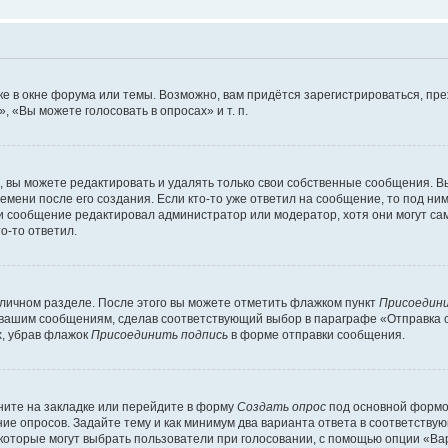
е в окне форума или темы. Возможно, вам придётся зарегистрироваться, пр
 «Вы можете голосовать в опросах» и т. п.
вы можете редактировать и удалять только свои собственные сообщения. В
емени после его создания. Если кто-то уже ответил на сообщение, то под ни
сли сообщение редактировал администратор или модератор, хотя они могут са
о-то ответил.
 личном разделе. После этого вы можете отметить флажком пункт
Присоедини
 вашим сообщениям, сделав соответствующий выбор в параграфе «Отправка 
х, убрав флажок
Присоединить подпись
в форме отправки сообщения.
ите на закладке или перейдите в форму
Создать опрос
под основной формой
ние опросов. Задайте тему и как минимум два варианта ответа в соответству
 которые могут выбрать пользователи при голосовании, с помощью опции «Вар