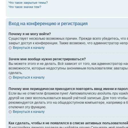
Что такое закрытые темы?
Что такое значки тем?
Вход на конференцию и регистрация
Почему я не могу войти?
Существует несколько возможных причин. Прежде всего убедитесь, что 
закрыт доступ к конференции. Также возможно, что администратор неп
Вернуться к началу
Зачем мне вообще нужно регистрироваться?
Вы можете этого и не делать. Всё зависит от того, как администратор
возможности, которые недоступны анонимным пользователям: аватары, ли
сделать.
Вернуться к началу
Почему мне периодически приходится повторять ввод имени и парол
Если вы не отметили флажком пункт
Автоматически входить при кажд
другой не смог воспользоваться вашей учётной записью. Для того чтоб
рекомендуется делать это на общедоступном компьютере, например в би
отключил эту функцию.
Вернуться к началу
Как сделать, чтобы я не появлялся в списке активных пользователе
В настройках личного раздела вы найдёте опцию
Скрывать моё пребыв