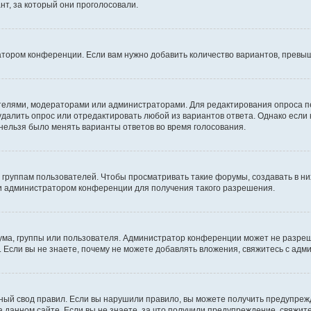
т, за который они проголосовали.
атором конференции. Если вам нужно добавить количество вариантов, превы
дателями, модераторами или администраторами. Для редактирования опроса п
 удалить опрос или отредактировать любой из вариантов ответа. Однако если
 нельзя было менять варианты ответов во время голосования.
руппам пользователей. Чтобы просматривать такие форумы, создавать в них
и администратором конференции для получения такого разрешения.
ма, группы или пользователя. Администратор конференции может не разре
 Если вы не знаете, почему не можете добавлять вложения, свяжитесь с ад
ый свод правил. Если вы нарушили правило, вы можете получить предупреж
 данном сайте. Если вы не знаете, за что получили предупреждение, свяжи