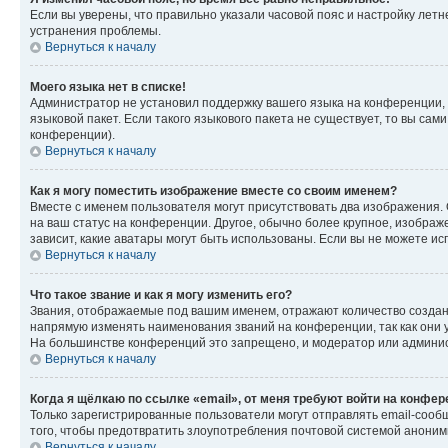
Если вы уверены, что правильно указали часовой пояс и настройку лет
устранения проблемы.
Вернуться к началу
Моего языка нет в списке!
Администратор не установил поддержку вашего языка на конференции, 
языковой пакет. Если такого языкового пакета не существует, то вы с
конференции).
Вернуться к началу
Как я могу поместить изображение вместе со своим именем?
Вместе с именем пользователя могут присутствовать два изображения. О
на ваш статус на конференции. Другое, обычно более крупное, изображе
зависит, какие аватары могут быть использованы. Если вы не можете 
Вернуться к началу
Что такое звание и как я могу изменить его?
Звания, отображаемые под вашим именем, отражают количество созда
напрямую изменять наименования званий на конференции, так как они 
На большинстве конференций это запрещено, и модератор или админис
Вернуться к началу
Когда я щёлкаю по ссылке «email», от меня требуют войти на конфе
Только зарегистрированные пользователи могут отправлять email-сооб
того, чтобы предотвратить злоупотребления почтовой системой анони
Вернуться к началу