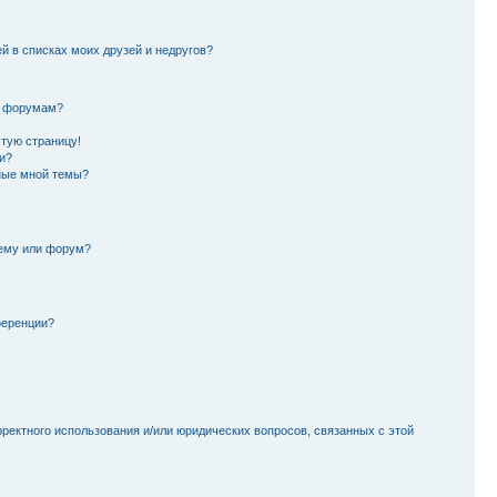
й в списках моих друзей и недругов?
и форумам?
стую страницу!
и?
ные мной темы?
тему или форум?
ференции?
рректного использования и/или юридических вопросов, связанных с этой