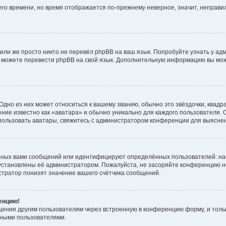
него времени, но время отображается по-прежнему неверное, значит, неправ
или же просто никто не перевёл phpBB на ваш язык. Попробуйте узнать у ад
ами можете перевести phpBB на свой язык. Дополнительную информацию вы мо
дно из них может относиться к вашему званию, обычно это звёздочки, квадр
ние известно как «аватара» и обычно уникально для каждого пользователя. О
использовать аватары, свяжитесь с администратором конференции для выясне
нных вами сообщений или идентифицируют определённых пользователей: на
установлены её администратором. Пожалуйста, не засоряйте конференцию н
тратор понизят значение вашего счётчика сообщений.
ренцию!
щения другим пользователям через встроенную в конференцию форму, и толь
мными пользователями.