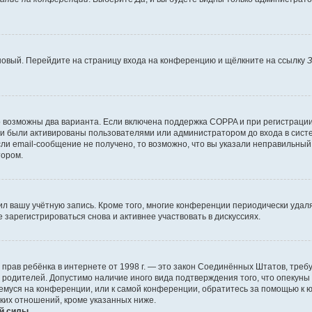
 новый. Перейдите на страницу входа на конференцию и щёлкните на ссылку
З
о возможны два варианта. Если включена поддержка COPPA и при регистрации 
и были активированы пользователями или администратором до входа в систе
и email-сообщение не получено, то возможно, что вы указали неправильный 
тором.
ил вашу учётную запись. Кроме того, многие конференции периодически уда
зарегистрироваться снова и активнее участвовать в дискуссиях.
тных прав ребёнка в интернете от 1998 г. — это закон Соединённых Штатов, т
е родителей. Допустимо наличие иного вида подтверждения того, что опек
ющемуся на конференции, или к самой конференции, обратитесь за помощью к 
ких отношений, кроме указанных ниже.
й силы.