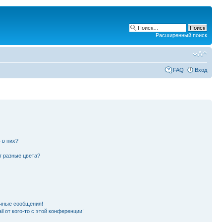
Расширенный поиск
FAQ
Вход
 в них?
т разные цвета?
чные сообщения!
l от кого-то с этой конференции!