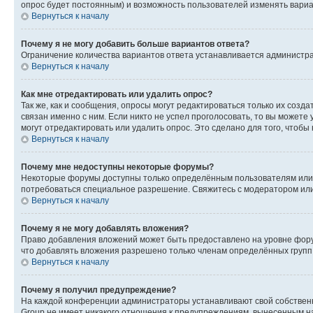
опрос будет постоянным) и возможность пользователей изменять вариан
Вернуться к началу
Почему я не могу добавить больше вариантов ответа?
Ограничение количества вариантов ответа устанавливается администр
Вернуться к началу
Как мне отредактировать или удалить опрос?
Так же, как и сообщения, опросы могут редактироваться только их соз
связан именно с ним. Если никто не успел проголосовать, то вы можете
могут отредактировать или удалить опрос. Это сделано для того, чтобы
Вернуться к началу
Почему мне недоступны некоторые форумы?
Некоторые форумы доступны только определённым пользователям или г
потребоваться специальное разрешение. Свяжитесь с модератором ил
Вернуться к началу
Почему я не могу добавлять вложения?
Право добавления вложений может быть предоставлено на уровне фору
что добавлять вложения разрешено только членам определённых групп.
Вернуться к началу
Почему я получил предупреждение?
На каждой конференции администраторы устанавливают свой собственн
Group не имеет никакого отношения к предупреждениям, вынесенным на