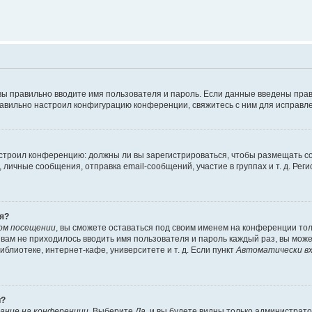
вы правильно вводите имя пользователя и пароль. Если данные введены прав
равильно настроил конфигурацию конференции, свяжитесь с ним для исправле
 настроил конференцию: должны ли вы зарегистрироваться, чтобы размещать 
чные сообщения, отправка email-сообщений, участие в группах и т. д. Регис
я?
ом посещении
, вы сможете оставаться под своим именем на конференции тол
ы вам не приходилось вводить имя пользователя и пароль каждый раз, вы мож
блиотеке, интернет-кафе, университете и т. д. Если пункт
Автоматически вх
й?
ание на конференции
. Выберите
Да
, и вы будете видны только администрат