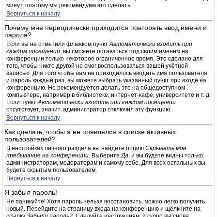
минут, поэтому мы рекомендуем это сделать.
Вернуться к началу
Почему мне периодически приходится повторять ввод имени и
пароля?
Если вы не отметили флажком пункт
Автоматически входить при
каждом посещении
, вы сможете оставаться под своим именем на
конференции только некоторое ограниченное время. Это сделано для
того, чтобы никто другой не смог воспользоваться вашей учётной
записью. Для того чтобы вам не приходилось вводить имя пользователя
и пароль каждый раз, вы можете выбрать указанный пункт при входе на
конференцию. Не рекомендуется делать это на общедоступном
компьютере, например в библиотеке, интернет-кафе, университете и т. д.
Если пункт
Автоматически входить при каждом посещении
отсутствует, значит, администратор отключил эту функцию.
Вернуться к началу
Как сделать, чтобы я не появлялся в списке активных
пользователей?
В настройках личного раздела вы найдёте опцию
Скрывать моё
пребывание на конференции
. Выберите
Да
, и вы будете видны только
администраторам, модераторам и самому себе. Для всех остальных вы
будете скрытым пользователем.
Вернуться к началу
Я забыл пароль!
Не паникуйте! Хотя пароль нельзя восстановить, можно легко получить
новый. Перейдите на страницу входа на конференцию и щёлкните на
ссылку
Забыли пароль?
. Следуйте инструкциям, и скоро вы снова