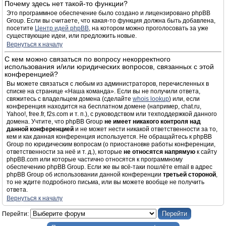
Почему здесь нет такой-то функции?
Это программное обеспечение было создано и лицензировано phpBB
Group. Если вы считаете, что какая-то функция должна быть добавлена,
посетите
Центр идей phpBB
, на котором можно проголосовать за уже
существующие идеи, или предложить новые.
Вернуться к началу
С кем можно связаться по вопросу некорректного
использования и/или юридических вопросов, связанных с этой
конференцией?
Вы можете связаться с любым из администраторов, перечисленных в
списке на странице «Наша команда». Если вы не получили ответа,
свяжитесь с владельцем домена (сделайте
whois lookup
) или, если
конференция находится на бесплатном домене (например, chat.ru,
Yahoo!, free.fr, f2s.com и т. п.), с руководством или техподдержкой данного
домена. Учтите, что phpBB Group
не имеет никакого контроля над
данной конференцией
и не может нести никакой ответственности за то,
кем и как данная конференция используется. Не обращайтесь к phpBB
Group по юридическим вопросам (о приостановке работы конференции,
ответственности за неё и т. д.), которые
не относятся напрямую
к сайту
phpBB.com или которые частично относятся к программному
обеспечению phpBB Group. Если же вы всё-таки пошлёте email в адрес
phpBB Group об использовании данной конференции
третьей стороной
,
то не ждите подробного письма, или вы можете вообще не получить
ответа.
Вернуться к началу
Перейти: