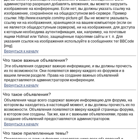
администратор разрешил добавлять вложения, вы можете загрузить
изображение на конференцию. Если нет, вы должны указать ссылку на
изображение, сохранённое на общедоступном веб-сервере. Пример
ссылки: http://www.example.com/my-picture.gif. Вы не можете указывать
ссылку ни на изображения, хранящиеся на вашем компьютере (если он
не является общедоступным сервером), ни на изображения, для доступа
к которым необходима аутентификация, как, например, на почтовые
ящики Hotmail или Yahoo, защищённые паролями сайты и т. п. Для
указания ссылок на изображения используйте в сообщениях тег BBCode
[img].
Вернуться к началу
Что такое важные объявления?
Эти объявления содержат важную информацию, и вы должны прочесть
их по возможности. Они появляются вверху каждого из форумов и в
вашем личном разделе. Права на создание важных объявлений
предоставляются администратором конференции.
Вернуться к началу
Что такое объявления?
Объявления чаще всего содержат важную информацию для форума, на
котором вы находитесь в настоящий момент, и вы должны прочесть их по
возможности. Объявления появляются вверху каждой страницы форума,
в котором они созданы. Так же, как и с важными объявлениями, права на
создание объявлений предоставляются администратором.
Вернуться к началу
Что такое прилепленные темы?