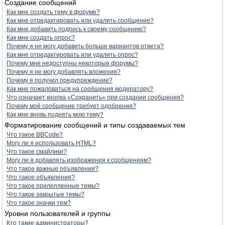
Создание сообщений
Как мне создать тему в форуме?
Как мне отредактировать или удалить сообщение?
Как мне добавить подпись к своему сообщению?
Как мне создать опрос?
Почему я не могу добавить больше вариантов ответа?
Как мне отредактировать или удалить опрос?
Почему мне недоступны некоторые форумы?
Почему я не могу добавлять вложения?
Почему я получил предупреждение?
Как мне пожаловаться на сообщения модератору?
Что означает кнопка «Сохранить» при создании сообщения?
Почему моё сообщение требует одобрения?
Как мне вновь поднять мою тему?
Форматирование сообщений и типы создаваемых тем
Что такое BBCode?
Могу ли я использовать HTML?
Что такое смайлики?
Могу ли я добавлять изображения к сообщениям?
Что такое важные объявления?
Что такое объявления?
Что такое прилепленные темы?
Что такое закрытые темы?
Что такое значки тем?
Уровни пользователей и группы
Кто такие администраторы?