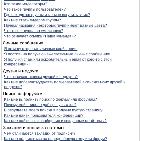
Кто такие модераторы?
Что такое группы пользователей?
Где находятся группы и как мне вступить в них?
Как мне стать лидером группы?
Почему названия некоторых групп имеют разные цвета?
Что такое группа по умолчанию?
Что означает ссылка «Наша команда»?
Личные сообщения
Я не могу отправить личные сообщения!
Я постоянно получаю нежелательные личные сообщения!
Я получил спам или оскорбительный email от кого-то с этой
конференции!
Друзья и недруги
Что означают списки друзей и недругов?
Как мне добавлять/удалять пользователей в списках моих друзей и
недругов?
Поиск по форумам
Как мне выполнить поиск по форуму или форумам?
Почему мой поиск не даёт результатов?
В результате моего поиска я получил пустую страницу!
Как мне найти пользователя конференции?
Как мне найти свои сообщения и созданные мной темы?
Закладки и подписка на темы
Чем отличаются закладки от подписки?
Как мне подписаться на определённую тему или форум?