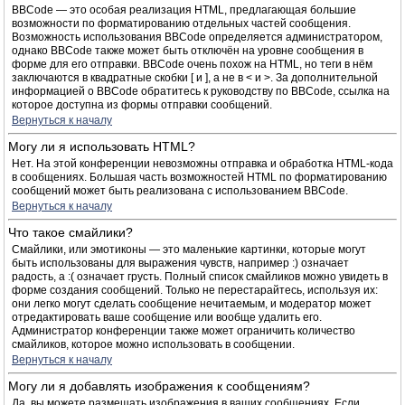
BBCode — это особая реализация HTML, предлагающая большие
возможности по форматированию отдельных частей сообщения.
Возможность использования BBCode определяется администратором,
однако BBCode также может быть отключён на уровне сообщения в
форме для его отправки. BBCode очень похож на HTML, но теги в нём
заключаются в квадратные скобки [ и ], а не в < и >. За дополнительной
информацией о BBCode обратитесь к руководству по BBCode, ссылка на
которое доступна из формы отправки сообщений.
Вернуться к началу
Могу ли я использовать HTML?
Нет. На этой конференции невозможны отправка и обработка HTML-кода
в сообщениях. Большая часть возможностей HTML по форматированию
сообщений может быть реализована с использованием BBCode.
Вернуться к началу
Что такое смайлики?
Смайлики, или эмотиконы — это маленькие картинки, которые могут
быть использованы для выражения чувств, например :) означает
радость, а :( означает грусть. Полный список смайликов можно увидеть в
форме создания сообщений. Только не перестарайтесь, используя их:
они легко могут сделать сообщение нечитаемым, и модератор может
отредактировать ваше сообщение или вообще удалить его.
Администратор конференции также может ограничить количество
смайликов, которое можно использовать в сообщении.
Вернуться к началу
Могу ли я добавлять изображения к сообщениям?
Да, вы можете размещать изображения в ваших сообщениях. Если