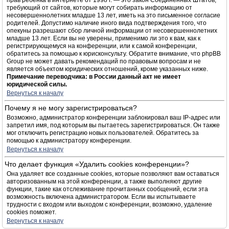
прав ребёнка в интернете от 1998 г. — это закон Соединённых Штатов,
требующий от сайтов, которые могут собирать информацию от
несовершеннолетних младше 13 лет, иметь на это письменное согласие
родителей. Допустимо наличие иного вида подтверждения того, что
опекуны разрешают сбор личной информации от несовершеннолетних
младше 13 лет. Если вы не уверены, применимо ли это к вам, как к
регистрирующемуся на конференции, или к самой конференции,
обратитесь за помощью к юрисконсульту. Обратите внимание, что phpBB
Group не может давать рекомендаций по правовым вопросам и не
является объектом юридических отношений, кроме указанных ниже.
Примечание переводчика: в России данный акт не имеет
юридической силы.
Вернуться к началу
Почему я не могу зарегистрироваться?
Возможно, администратор конференции заблокировал ваш IP-адрес или
запретил имя, под которым вы пытаетесь зарегистрироваться. Он также
мог отключить регистрацию новых пользователей. Обратитесь за
помощью к администратору конференции.
Вернуться к началу
Что делает функция «Удалить cookies конференции»?
Она удаляет все созданные cookies, которые позволяют вам оставаться
авторизованным на этой конференции, а также выполняют другие
функции, такие как отслеживание прочитанных сообщений, если эта
возможность включена администратором. Если вы испытываете
трудности с входом или выходом с конференции, возможно, удаление
cookies поможет.
Вернуться к началу