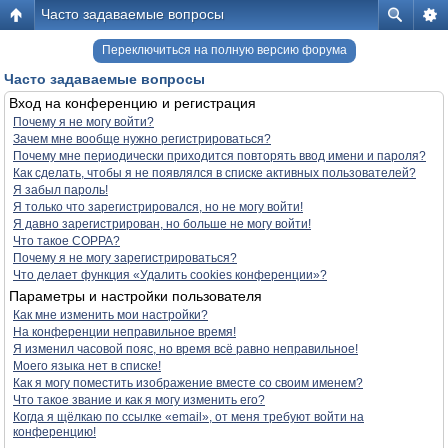
Часто задаваемые вопросы
Переключиться на полную версию форума
Часто задаваемые вопросы
Вход на конференцию и регистрация
Почему я не могу войти?
Зачем мне вообще нужно регистрироваться?
Почему мне периодически приходится повторять ввод имени и пароля?
Как сделать, чтобы я не появлялся в списке активных пользователей?
Я забыл пароль!
Я только что зарегистрировался, но не могу войти!
Я давно зарегистрирован, но больше не могу войти!
Что такое COPPA?
Почему я не могу зарегистрироваться?
Что делает функция «Удалить cookies конференции»?
Параметры и настройки пользователя
Как мне изменить мои настройки?
На конференции неправильное время!
Я изменил часовой пояс, но время всё равно неправильное!
Моего языка нет в списке!
Как я могу поместить изображение вместе со своим именем?
Что такое звание и как я могу изменить его?
Когда я щёлкаю по ссылке «email», от меня требуют войти на
конференцию!