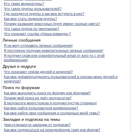
Кто такие модераторы?
Что такое группы пользователей?
Где находятся группы и как мне вступить в них?
Как мне стать лидером группы?
Почему названия некоторых групп имеют разные цвета?
Что такое группа по умолчанию?
Что означает ссылка «Наша команда»?
Личные сообщения
Я не могу отправить личные сообщения!
Я постоянно получаю нежелательные личные сообщения!
Я получил спам или оскорбительный email от кого-то с этой
конференции!
Друзья и недруги
Что означают списки друзей и недругов?
Как мне добавлять/удалять пользователей в списках моих друзей и
недругов?
Поиск по форумам
Как мне выполнить поиск по форуму или форумам?
Почему мой поиск не даёт результатов?
В результате моего поиска я получил пустую страницу!
Как мне найти пользователя конференции?
Как мне найти свои сообщения и созданные мной темы?
Закладки и подписка на темы
Чем отличаются закладки от подписки?
Как мне подписаться на определённую тему или форум?