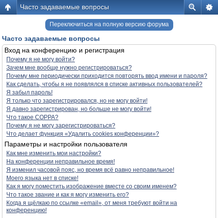
Часто задаваемые вопросы
Переключиться на полную версию форума
Часто задаваемые вопросы
Вход на конференцию и регистрация
Почему я не могу войти?
Зачем мне вообще нужно регистрироваться?
Почему мне периодически приходится повторять ввод имени и пароля?
Как сделать, чтобы я не появлялся в списке активных пользователей?
Я забыл пароль!
Я только что зарегистрировался, но не могу войти!
Я давно зарегистрирован, но больше не могу войти!
Что такое COPPA?
Почему я не могу зарегистрироваться?
Что делает функция «Удалить cookies конференции»?
Параметры и настройки пользователя
Как мне изменить мои настройки?
На конференции неправильное время!
Я изменил часовой пояс, но время всё равно неправильное!
Моего языка нет в списке!
Как я могу поместить изображение вместе со своим именем?
Что такое звание и как я могу изменить его?
Когда я щёлкаю по ссылке «email», от меня требуют войти на
конференцию!