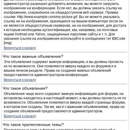
администратор разрешил добавлять вложения, вы можете загрузить
изображение на конференцию. Если нет, вы должны указать ссылку на
изображение, сохранённое на общедоступном веб-сервере. Пример
ссылки: http://www.example.com/my-picture.gif. Вы не можете указывать
ссылку ни на изображения, хранящиеся на вашем компьютере (если он
не является общедоступным сервером), ни на изображения, для доступа
к которым необходима аутентификация, как, например, на почтовые
ящики Hotmail или Yahoo, защищённые паролями сайты и т. п. Для
указания ссылок на изображения используйте в сообщениях тег BBCode
[img].
Вернуться к началу
Что такое важные объявления?
Эти объявления содержат важную информацию, и вы должны прочесть
их по возможности. Они появляются вверху каждого из форумов и в
вашем личном разделе. Права на создание важных объявлений
предоставляются администратором конференции.
Вернуться к началу
Что такое объявления?
Объявления чаще всего содержат важную информацию для форума, на
котором вы находитесь в настоящий момент, и вы должны прочесть их по
возможности. Объявления появляются вверху каждой страницы форума,
в котором они созданы. Так же, как и с важными объявлениями, права на
создание объявлений предоставляются администратором.
Вернуться к началу
Что такое прилепленные темы?