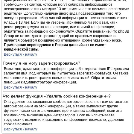
прав ребёнка в интернете от 1998 г. — это закон Соединённых Штатов,
требующий от сайтов, которые могут собирать информацию от
несовершеннолетних младше 13 лет, иметь на это письменное согласие
родителей. Допустимо наличие иного вида подтверждения того, что
опекуны разрешают сбор личной информации от несовершеннолетних
младше 13 лет. Если вы не уверены, применимо ли это к вам, как к
регистрирующемуся на конференции, или к самой конференции,
обратитесь за помощью к юрисконсульту. Обратите внимание, что phpBB
Group не может давать рекомендаций по правовым вопросам и не
является объектом юридических отношений, кроме указанных ниже.
Примечание переводчика: в России данный акт не имеет
юридической силы.
Вернуться к началу
Почему я не могу зарегистрироваться?
Возможно, администратор конференции заблокировал ваш IP-адрес или
запретил имя, под которым вы пытаетесь зарегистрироваться. Он также
мог отключить регистрацию новых пользователей. Обратитесь за
помощью к администратору конференции.
Вернуться к началу
Что делает функция «Удалить cookies конференции»?
Она удаляет все созданные cookies, которые позволяют вам оставаться
авторизованным на этой конференции, а также выполняют другие
функции, такие как отслеживание прочитанных сообщений, если эта
возможность включена администратором. Если вы испытываете
трудности с входом или выходом с конференции, возможно, удаление
cookies поможет.
Вернуться к началу