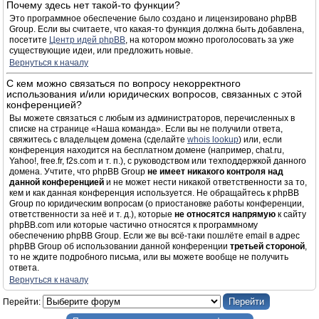
Почему здесь нет такой-то функции?
Это программное обеспечение было создано и лицензировано phpBB
Group. Если вы считаете, что какая-то функция должна быть добавлена,
посетите
Центр идей phpBB
, на котором можно проголосовать за уже
существующие идеи, или предложить новые.
Вернуться к началу
С кем можно связаться по вопросу некорректного
использования и/или юридических вопросов, связанных с этой
конференцией?
Вы можете связаться с любым из администраторов, перечисленных в
списке на странице «Наша команда». Если вы не получили ответа,
свяжитесь с владельцем домена (сделайте
whois lookup
) или, если
конференция находится на бесплатном домене (например, chat.ru,
Yahoo!, free.fr, f2s.com и т. п.), с руководством или техподдержкой данного
домена. Учтите, что phpBB Group
не имеет никакого контроля над
данной конференцией
и не может нести никакой ответственности за то,
кем и как данная конференция используется. Не обращайтесь к phpBB
Group по юридическим вопросам (о приостановке работы конференции,
ответственности за неё и т. д.), которые
не относятся напрямую
к сайту
phpBB.com или которые частично относятся к программному
обеспечению phpBB Group. Если же вы всё-таки пошлёте email в адрес
phpBB Group об использовании данной конференции
третьей стороной
,
то не ждите подробного письма, или вы можете вообще не получить
ответа.
Вернуться к началу
Перейти: