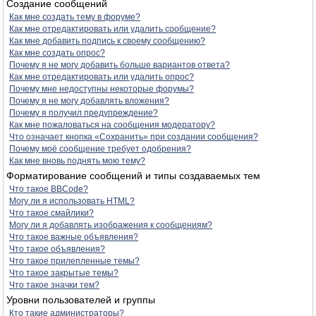
Создание сообщений
Как мне создать тему в форуме?
Как мне отредактировать или удалить сообщение?
Как мне добавить подпись к своему сообщению?
Как мне создать опрос?
Почему я не могу добавить больше вариантов ответа?
Как мне отредактировать или удалить опрос?
Почему мне недоступны некоторые форумы?
Почему я не могу добавлять вложения?
Почему я получил предупреждение?
Как мне пожаловаться на сообщения модератору?
Что означает кнопка «Сохранить» при создании сообщения?
Почему моё сообщение требует одобрения?
Как мне вновь поднять мою тему?
Форматирование сообщений и типы создаваемых тем
Что такое BBCode?
Могу ли я использовать HTML?
Что такое смайлики?
Могу ли я добавлять изображения к сообщениям?
Что такое важные объявления?
Что такое объявления?
Что такое прилепленные темы?
Что такое закрытые темы?
Что такое значки тем?
Уровни пользователей и группы
Кто такие администраторы?