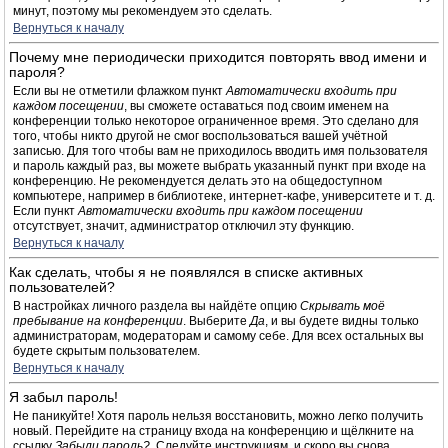
минут, поэтому мы рекомендуем это сделать.
Вернуться к началу
Почему мне периодически приходится повторять ввод имени и
пароля?
Если вы не отметили флажком пункт
Автоматически входить при
каждом посещении
, вы сможете оставаться под своим именем на
конференции только некоторое ограниченное время. Это сделано для
того, чтобы никто другой не смог воспользоваться вашей учётной
записью. Для того чтобы вам не приходилось вводить имя пользователя
и пароль каждый раз, вы можете выбрать указанный пункт при входе на
конференцию. Не рекомендуется делать это на общедоступном
компьютере, например в библиотеке, интернет-кафе, университете и т. д.
Если пункт
Автоматически входить при каждом посещении
отсутствует, значит, администратор отключил эту функцию.
Вернуться к началу
Как сделать, чтобы я не появлялся в списке активных
пользователей?
В настройках личного раздела вы найдёте опцию
Скрывать моё
пребывание на конференции
. Выберите
Да
, и вы будете видны только
администраторам, модераторам и самому себе. Для всех остальных вы
будете скрытым пользователем.
Вернуться к началу
Я забыл пароль!
Не паникуйте! Хотя пароль нельзя восстановить, можно легко получить
новый. Перейдите на страницу входа на конференцию и щёлкните на
ссылку
Забыли пароль?
. Следуйте инструкциям, и скоро вы снова