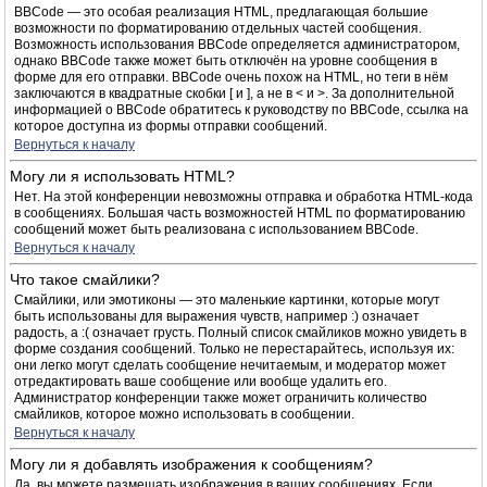
BBCode — это особая реализация HTML, предлагающая большие
возможности по форматированию отдельных частей сообщения.
Возможность использования BBCode определяется администратором,
однако BBCode также может быть отключён на уровне сообщения в
форме для его отправки. BBCode очень похож на HTML, но теги в нём
заключаются в квадратные скобки [ и ], а не в < и >. За дополнительной
информацией о BBCode обратитесь к руководству по BBCode, ссылка на
которое доступна из формы отправки сообщений.
Вернуться к началу
Могу ли я использовать HTML?
Нет. На этой конференции невозможны отправка и обработка HTML-кода
в сообщениях. Большая часть возможностей HTML по форматированию
сообщений может быть реализована с использованием BBCode.
Вернуться к началу
Что такое смайлики?
Смайлики, или эмотиконы — это маленькие картинки, которые могут
быть использованы для выражения чувств, например :) означает
радость, а :( означает грусть. Полный список смайликов можно увидеть в
форме создания сообщений. Только не перестарайтесь, используя их:
они легко могут сделать сообщение нечитаемым, и модератор может
отредактировать ваше сообщение или вообще удалить его.
Администратор конференции также может ограничить количество
смайликов, которое можно использовать в сообщении.
Вернуться к началу
Могу ли я добавлять изображения к сообщениям?
Да, вы можете размещать изображения в ваших сообщениях. Если