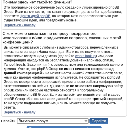
Почему здесь нет такой-то функции?
Это программное обеспечение было создано и лицензировано phpBB
Group. Если вы считаете, что какая-то функция должна быть добавлена,
посетите
Центр идей phpBB
, на котором можно проголосовать за уже
существующие идеи, или предложить новые.
Вернуться к началу
С кем можно связаться по вопросу некорректного
использования и/или юридических вопросов, связанных с этой
конференцией?
Вы можете связаться с любым из администраторов, перечисленных в
списке на странице «Наша команда». Если вы не получили ответа,
свяжитесь с владельцем домена (сделайте
whois lookup
) или, если
конференция находится на бесплатном домене (например, chat.ru,
Yahoo!, free.fr, f2s.com и т. п.), с руководством или техподдержкой данного
домена. Учтите, что phpBB Group
не имеет никакого контроля над
данной конференцией
и не может нести никакой ответственности за то,
кем и как данная конференция используется. Не обращайтесь к phpBB
Group по юридическим вопросам (о приостановке работы конференции,
ответственности за неё и т. д.), которые
не относятся напрямую
к сайту
phpBB.com или которые частично относятся к программному
обеспечению phpBB Group. Если же вы всё-таки пошлёте email в адрес
phpBB Group об использовании данной конференции
третьей стороной
,
то не ждите подробного письма, или вы можете вообще не получить
ответа.
Вернуться к началу
Перейти: