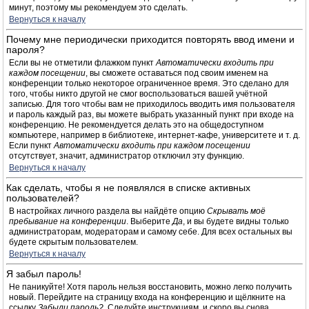
минут, поэтому мы рекомендуем это сделать.
Вернуться к началу
Почему мне периодически приходится повторять ввод имени и
пароля?
Если вы не отметили флажком пункт
Автоматически входить при
каждом посещении
, вы сможете оставаться под своим именем на
конференции только некоторое ограниченное время. Это сделано для
того, чтобы никто другой не смог воспользоваться вашей учётной
записью. Для того чтобы вам не приходилось вводить имя пользователя
и пароль каждый раз, вы можете выбрать указанный пункт при входе на
конференцию. Не рекомендуется делать это на общедоступном
компьютере, например в библиотеке, интернет-кафе, университете и т. д.
Если пункт
Автоматически входить при каждом посещении
отсутствует, значит, администратор отключил эту функцию.
Вернуться к началу
Как сделать, чтобы я не появлялся в списке активных
пользователей?
В настройках личного раздела вы найдёте опцию
Скрывать моё
пребывание на конференции
. Выберите
Да
, и вы будете видны только
администраторам, модераторам и самому себе. Для всех остальных вы
будете скрытым пользователем.
Вернуться к началу
Я забыл пароль!
Не паникуйте! Хотя пароль нельзя восстановить, можно легко получить
новый. Перейдите на страницу входа на конференцию и щёлкните на
ссылку
Забыли пароль?
. Следуйте инструкциям, и скоро вы снова