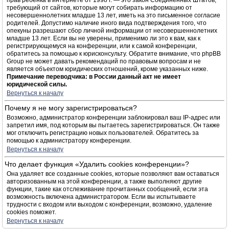
прав ребёнка в интернете от 1998 г. — это закон Соединённых Штатов,
требующий от сайтов, которые могут собирать информацию от
несовершеннолетних младше 13 лет, иметь на это письменное согласие
родителей. Допустимо наличие иного вида подтверждения того, что
опекуны разрешают сбор личной информации от несовершеннолетних
младше 13 лет. Если вы не уверены, применимо ли это к вам, как к
регистрирующемуся на конференции, или к самой конференции,
обратитесь за помощью к юрисконсульту. Обратите внимание, что phpBB
Group не может давать рекомендаций по правовым вопросам и не
является объектом юридических отношений, кроме указанных ниже.
Примечание переводчика: в России данный акт не имеет
юридической силы.
Вернуться к началу
Почему я не могу зарегистрироваться?
Возможно, администратор конференции заблокировал ваш IP-адрес или
запретил имя, под которым вы пытаетесь зарегистрироваться. Он также
мог отключить регистрацию новых пользователей. Обратитесь за
помощью к администратору конференции.
Вернуться к началу
Что делает функция «Удалить cookies конференции»?
Она удаляет все созданные cookies, которые позволяют вам оставаться
авторизованным на этой конференции, а также выполняют другие
функции, такие как отслеживание прочитанных сообщений, если эта
возможность включена администратором. Если вы испытываете
трудности с входом или выходом с конференции, возможно, удаление
cookies поможет.
Вернуться к началу