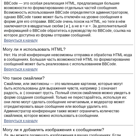
BBCode — это особая реализация HTML, предлагающая большие
возможности по форматированию отдельных частей сообщения.
Возможность использования BBCode определяется администратором,
однако BBCode также может быть отключён на уровне сообщения в
форме для его отправки. BBCode очень похож на HTML, но теги в нём
заключаются в квадратные скобки [ и ], а не в < и >. За дополнительной
информацией о BBCode обратитесь к руководству по BBCode, ссылка на
которое доступна из формы отправки сообщений.
Вернуться к началу
Могу ли я использовать HTML?
Нет. На этой конференции невозможны отправка и обработка HTML-кода
в сообщениях. Большая часть возможностей HTML по форматированию
сообщений может быть реализована с использованием BBCode.
Вернуться к началу
Что такое смайлики?
Смайлики, или эмотиконы — это маленькие картинки, которые могут
быть использованы для выражения чувств, например :) означает
радость, а :( означает грусть. Полный список смайликов можно увидеть в
форме создания сообщений. Только не перестарайтесь, используя их:
они легко могут сделать сообщение нечитаемым, и модератор может
отредактировать ваше сообщение или вообще удалить его.
Администратор конференции также может ограничить количество
смайликов, которое можно использовать в сообщении.
Вернуться к началу
Могу ли я добавлять изображения к сообщениям?
Да, вы можете размещать изображения в ваших сообщениях. Если