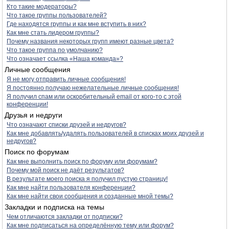
Кто такие модераторы?
Что такое группы пользователей?
Где находятся группы и как мне вступить в них?
Как мне стать лидером группы?
Почему названия некоторых групп имеют разные цвета?
Что такое группа по умолчанию?
Что означает ссылка «Наша команда»?
Личные сообщения
Я не могу отправить личные сообщения!
Я постоянно получаю нежелательные личные сообщения!
Я получил спам или оскорбительный email от кого-то с этой
конференции!
Друзья и недруги
Что означают списки друзей и недругов?
Как мне добавлять/удалять пользователей в списках моих друзей и
недругов?
Поиск по форумам
Как мне выполнить поиск по форуму или форумам?
Почему мой поиск не даёт результатов?
В результате моего поиска я получил пустую страницу!
Как мне найти пользователя конференции?
Как мне найти свои сообщения и созданные мной темы?
Закладки и подписка на темы
Чем отличаются закладки от подписки?
Как мне подписаться на определённую тему или форум?