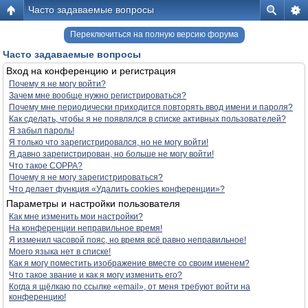
Часто задаваемые вопросы
Переключиться на полную версию форума
Часто задаваемые вопросы
Вход на конференцию и регистрация
Почему я не могу войти?
Зачем мне вообще нужно регистрироваться?
Почему мне периодически приходится повторять ввод имени и пароля?
Как сделать, чтобы я не появлялся в списке активных пользователей?
Я забыл пароль!
Я только что зарегистрировался, но не могу войти!
Я давно зарегистрирован, но больше не могу войти!
Что такое COPPA?
Почему я не могу зарегистрироваться?
Что делает функция «Удалить cookies конференции»?
Параметры и настройки пользователя
Как мне изменить мои настройки?
На конференции неправильное время!
Я изменил часовой пояс, но время всё равно неправильное!
Моего языка нет в списке!
Как я могу поместить изображение вместе со своим именем?
Что такое звание и как я могу изменить его?
Когда я щёлкаю по ссылке «email», от меня требуют войти на
конференцию!