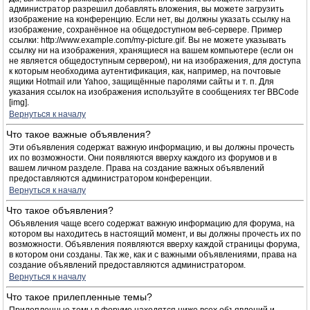
администратор разрешил добавлять вложения, вы можете загрузить
изображение на конференцию. Если нет, вы должны указать ссылку на
изображение, сохранённое на общедоступном веб-сервере. Пример
ссылки: http://www.example.com/my-picture.gif. Вы не можете указывать
ссылку ни на изображения, хранящиеся на вашем компьютере (если он
не является общедоступным сервером), ни на изображения, для доступа
к которым необходима аутентификация, как, например, на почтовые
ящики Hotmail или Yahoo, защищённые паролями сайты и т. п. Для
указания ссылок на изображения используйте в сообщениях тег BBCode
[img].
Вернуться к началу
Что такое важные объявления?
Эти объявления содержат важную информацию, и вы должны прочесть
их по возможности. Они появляются вверху каждого из форумов и в
вашем личном разделе. Права на создание важных объявлений
предоставляются администратором конференции.
Вернуться к началу
Что такое объявления?
Объявления чаще всего содержат важную информацию для форума, на
котором вы находитесь в настоящий момент, и вы должны прочесть их по
возможности. Объявления появляются вверху каждой страницы форума,
в котором они созданы. Так же, как и с важными объявлениями, права на
создание объявлений предоставляются администратором.
Вернуться к началу
Что такое прилепленные темы?