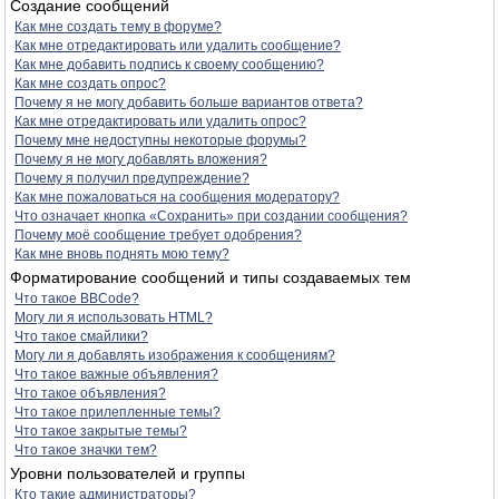
Создание сообщений
Как мне создать тему в форуме?
Как мне отредактировать или удалить сообщение?
Как мне добавить подпись к своему сообщению?
Как мне создать опрос?
Почему я не могу добавить больше вариантов ответа?
Как мне отредактировать или удалить опрос?
Почему мне недоступны некоторые форумы?
Почему я не могу добавлять вложения?
Почему я получил предупреждение?
Как мне пожаловаться на сообщения модератору?
Что означает кнопка «Сохранить» при создании сообщения?
Почему моё сообщение требует одобрения?
Как мне вновь поднять мою тему?
Форматирование сообщений и типы создаваемых тем
Что такое BBCode?
Могу ли я использовать HTML?
Что такое смайлики?
Могу ли я добавлять изображения к сообщениям?
Что такое важные объявления?
Что такое объявления?
Что такое прилепленные темы?
Что такое закрытые темы?
Что такое значки тем?
Уровни пользователей и группы
Кто такие администраторы?