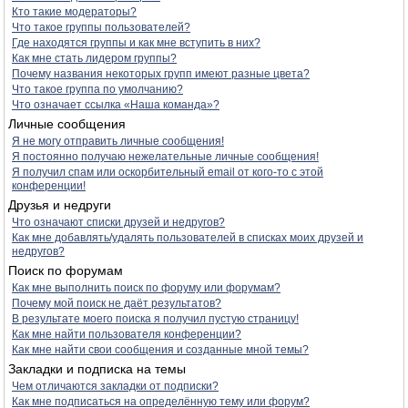
Кто такие модераторы?
Что такое группы пользователей?
Где находятся группы и как мне вступить в них?
Как мне стать лидером группы?
Почему названия некоторых групп имеют разные цвета?
Что такое группа по умолчанию?
Что означает ссылка «Наша команда»?
Личные сообщения
Я не могу отправить личные сообщения!
Я постоянно получаю нежелательные личные сообщения!
Я получил спам или оскорбительный email от кого-то с этой
конференции!
Друзья и недруги
Что означают списки друзей и недругов?
Как мне добавлять/удалять пользователей в списках моих друзей и
недругов?
Поиск по форумам
Как мне выполнить поиск по форуму или форумам?
Почему мой поиск не даёт результатов?
В результате моего поиска я получил пустую страницу!
Как мне найти пользователя конференции?
Как мне найти свои сообщения и созданные мной темы?
Закладки и подписка на темы
Чем отличаются закладки от подписки?
Как мне подписаться на определённую тему или форум?