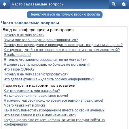
Часто задаваемые вопросы
Переключиться на полную версию форума
Часто задаваемые вопросы
Вход на конференцию и регистрация
Почему я не могу войти?
Зачем мне вообще нужно регистрироваться?
Почему мне периодически приходится повторять ввод имени и пароля?
Как сделать, чтобы я не появлялся в списке активных пользователей?
Я забыл пароль!
Я только что зарегистрировался, но не могу войти!
Я давно зарегистрирован, но больше не могу войти!
Что такое COPPA?
Почему я не могу зарегистрироваться?
Что делает функция «Удалить cookies конференции»?
Параметры и настройки пользователя
Как мне изменить мои настройки?
На конференции неправильное время!
Я изменил часовой пояс, но время всё равно неправильное!
Моего языка нет в списке!
Как я могу поместить изображение вместе со своим именем?
Что такое звание и как я могу изменить его?
Когда я щёлкаю по ссылке «email», от меня требуют войти на
конференцию!