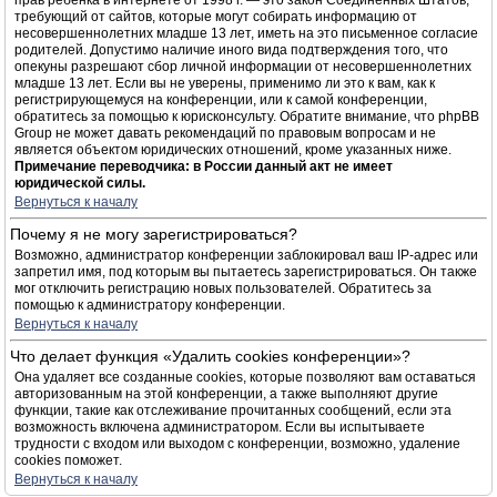
прав ребёнка в интернете от 1998 г. — это закон Соединённых Штатов,
требующий от сайтов, которые могут собирать информацию от
несовершеннолетних младше 13 лет, иметь на это письменное согласие
родителей. Допустимо наличие иного вида подтверждения того, что
опекуны разрешают сбор личной информации от несовершеннолетних
младше 13 лет. Если вы не уверены, применимо ли это к вам, как к
регистрирующемуся на конференции, или к самой конференции,
обратитесь за помощью к юрисконсульту. Обратите внимание, что phpBB
Group не может давать рекомендаций по правовым вопросам и не
является объектом юридических отношений, кроме указанных ниже.
Примечание переводчика: в России данный акт не имеет
юридической силы.
Вернуться к началу
Почему я не могу зарегистрироваться?
Возможно, администратор конференции заблокировал ваш IP-адрес или
запретил имя, под которым вы пытаетесь зарегистрироваться. Он также
мог отключить регистрацию новых пользователей. Обратитесь за
помощью к администратору конференции.
Вернуться к началу
Что делает функция «Удалить cookies конференции»?
Она удаляет все созданные cookies, которые позволяют вам оставаться
авторизованным на этой конференции, а также выполняют другие
функции, такие как отслеживание прочитанных сообщений, если эта
возможность включена администратором. Если вы испытываете
трудности с входом или выходом с конференции, возможно, удаление
cookies поможет.
Вернуться к началу