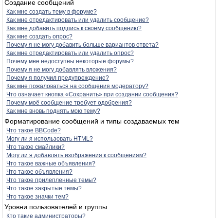
Создание сообщений
Как мне создать тему в форуме?
Как мне отредактировать или удалить сообщение?
Как мне добавить подпись к своему сообщению?
Как мне создать опрос?
Почему я не могу добавить больше вариантов ответа?
Как мне отредактировать или удалить опрос?
Почему мне недоступны некоторые форумы?
Почему я не могу добавлять вложения?
Почему я получил предупреждение?
Как мне пожаловаться на сообщения модератору?
Что означает кнопка «Сохранить» при создании сообщения?
Почему моё сообщение требует одобрения?
Как мне вновь поднять мою тему?
Форматирование сообщений и типы создаваемых тем
Что такое BBCode?
Могу ли я использовать HTML?
Что такое смайлики?
Могу ли я добавлять изображения к сообщениям?
Что такое важные объявления?
Что такое объявления?
Что такое прилепленные темы?
Что такое закрытые темы?
Что такое значки тем?
Уровни пользователей и группы
Кто такие администраторы?