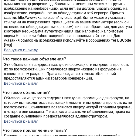
администратор разрешил добавлять вложения, вы можете загрузить
изображение на конференцию. Если нет, вы должны указать ссылку на
изображение, сохранённое на общедоступном веб-сервере. Пример
ссылки: http://www.example.com/my-picture.gif. Вы не можете указывать
ссылку ни на изображения, хранящиеся на вашем компьютере (если он
не является общедоступным сервером), ни на изображения, для доступа
к которым необходима аутентификация, как, например, на почтовые
ящики Hotmail или Yahoo, защищённые паролями сайты и т. п. Для
указания ссылок на изображения используйте в сообщениях тег BBCode
[img].
Вернуться к началу
Что такое важные объявления?
Эти объявления содержат важную информацию, и вы должны прочесть
их по возможности. Они появляются вверху каждого из форумов и в
вашем личном разделе. Права на создание важных объявлений
предоставляются администратором конференции.
Вернуться к началу
Что такое объявления?
Объявления чаще всего содержат важную информацию для форума, на
котором вы находитесь в настоящий момент, и вы должны прочесть их по
возможности. Объявления появляются вверху каждой страницы форума,
в котором они созданы. Так же, как и с важными объявлениями, права на
создание объявлений предоставляются администратором.
Вернуться к началу
Что такое прилепленные темы?