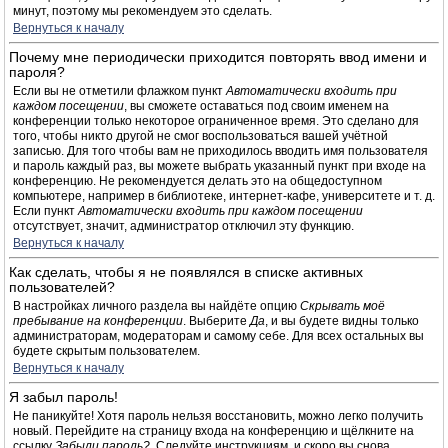
минут, поэтому мы рекомендуем это сделать.
Вернуться к началу
Почему мне периодически приходится повторять ввод имени и
пароля?
Если вы не отметили флажком пункт
Автоматически входить при
каждом посещении
, вы сможете оставаться под своим именем на
конференции только некоторое ограниченное время. Это сделано для
того, чтобы никто другой не смог воспользоваться вашей учётной
записью. Для того чтобы вам не приходилось вводить имя пользователя
и пароль каждый раз, вы можете выбрать указанный пункт при входе на
конференцию. Не рекомендуется делать это на общедоступном
компьютере, например в библиотеке, интернет-кафе, университете и т. д.
Если пункт
Автоматически входить при каждом посещении
отсутствует, значит, администратор отключил эту функцию.
Вернуться к началу
Как сделать, чтобы я не появлялся в списке активных
пользователей?
В настройках личного раздела вы найдёте опцию
Скрывать моё
пребывание на конференции
. Выберите
Да
, и вы будете видны только
администраторам, модераторам и самому себе. Для всех остальных вы
будете скрытым пользователем.
Вернуться к началу
Я забыл пароль!
Не паникуйте! Хотя пароль нельзя восстановить, можно легко получить
новый. Перейдите на страницу входа на конференцию и щёлкните на
ссылку
Забыли пароль?
. Следуйте инструкциям, и скоро вы снова