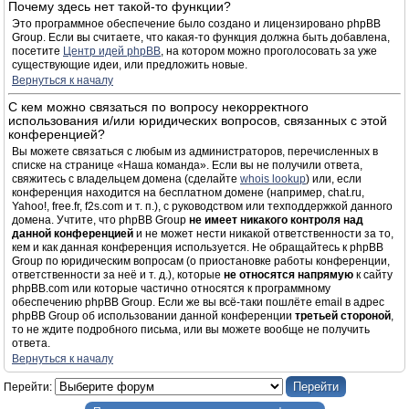
Почему здесь нет такой-то функции?
Это программное обеспечение было создано и лицензировано phpBB
Group. Если вы считаете, что какая-то функция должна быть добавлена,
посетите
Центр идей phpBB
, на котором можно проголосовать за уже
существующие идеи, или предложить новые.
Вернуться к началу
С кем можно связаться по вопросу некорректного
использования и/или юридических вопросов, связанных с этой
конференцией?
Вы можете связаться с любым из администраторов, перечисленных в
списке на странице «Наша команда». Если вы не получили ответа,
свяжитесь с владельцем домена (сделайте
whois lookup
) или, если
конференция находится на бесплатном домене (например, chat.ru,
Yahoo!, free.fr, f2s.com и т. п.), с руководством или техподдержкой данного
домена. Учтите, что phpBB Group
не имеет никакого контроля над
данной конференцией
и не может нести никакой ответственности за то,
кем и как данная конференция используется. Не обращайтесь к phpBB
Group по юридическим вопросам (о приостановке работы конференции,
ответственности за неё и т. д.), которые
не относятся напрямую
к сайту
phpBB.com или которые частично относятся к программному
обеспечению phpBB Group. Если же вы всё-таки пошлёте email в адрес
phpBB Group об использовании данной конференции
третьей стороной
,
то не ждите подробного письма, или вы можете вообще не получить
ответа.
Вернуться к началу
Перейти: