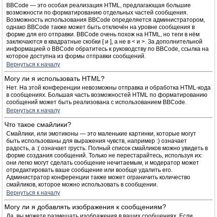
BBCode — это особая реализация HTML, предлагающая большие
возможности по форматированию отдельных частей сообщения.
Возможность использования BBCode определяется администратором,
однако BBCode также может быть отключён на уровне сообщения в
форме для его отправки. BBCode очень похож на HTML, но теги в нём
заключаются в квадратные скобки [ и ], а не в < и >. За дополнительной
информацией о BBCode обратитесь к руководству по BBCode, ссылка на
которое доступна из формы отправки сообщений.
Вернуться к началу
Могу ли я использовать HTML?
Нет. На этой конференции невозможны отправка и обработка HTML-кода
в сообщениях. Большая часть возможностей HTML по форматированию
сообщений может быть реализована с использованием BBCode.
Вернуться к началу
Что такое смайлики?
Смайлики, или эмотиконы — это маленькие картинки, которые могут
быть использованы для выражения чувств, например :) означает
радость, а :( означает грусть. Полный список смайликов можно увидеть в
форме создания сообщений. Только не перестарайтесь, используя их:
они легко могут сделать сообщение нечитаемым, и модератор может
отредактировать ваше сообщение или вообще удалить его.
Администратор конференции также может ограничить количество
смайликов, которое можно использовать в сообщении.
Вернуться к началу
Могу ли я добавлять изображения к сообщениям?
Да, вы можете размещать изображения в ваших сообщениях. Если