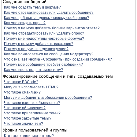
Создание сообщений
Как мне создать тему в форуме?
Как мне отредактировать или удалить сообщение?
Как мне добавить подпись к своему сообщению?
Как мне создать опрос?
Почему я не могу добавить больше вариантов ответа?
Как мне отредактировать или удалить опрос?
Почему мне недоступны некоторые форумы?
Почему я не могу добавлять вложения?
Почему я получил предупреждение?
Как мне пожаловаться на сообщения модератору?
Что означает кнопка «Сохранить» при создании сообщения?
Почему моё сообщение требует одобрения?
Как мне вновь поднять мою тему?
Форматирование сообщений и типы создаваемых тем
Что такое BBCode?
Могу ли я использовать HTML?
Что такое смайлики?
Могу ли я добавлять изображения к сообщениям?
Что такое важные объявления?
Что такое объявления?
Что такое прилепленные темы?
Что такое закрытые темы?
Что такое значки тем?
Уровни пользователей и группы
Кто такие администраторы?