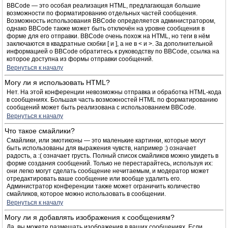
BBCode — это особая реализация HTML, предлагающая большие
возможности по форматированию отдельных частей сообщения.
Возможность использования BBCode определяется администратором,
однако BBCode также может быть отключён на уровне сообщения в
форме для его отправки. BBCode очень похож на HTML, но теги в нём
заключаются в квадратные скобки [ и ], а не в < и >. За дополнительной
информацией о BBCode обратитесь к руководству по BBCode, ссылка на
которое доступна из формы отправки сообщений.
Вернуться к началу
Могу ли я использовать HTML?
Нет. На этой конференции невозможны отправка и обработка HTML-кода
в сообщениях. Большая часть возможностей HTML по форматированию
сообщений может быть реализована с использованием BBCode.
Вернуться к началу
Что такое смайлики?
Смайлики, или эмотиконы — это маленькие картинки, которые могут
быть использованы для выражения чувств, например :) означает
радость, а :( означает грусть. Полный список смайликов можно увидеть в
форме создания сообщений. Только не перестарайтесь, используя их:
они легко могут сделать сообщение нечитаемым, и модератор может
отредактировать ваше сообщение или вообще удалить его.
Администратор конференции также может ограничить количество
смайликов, которое можно использовать в сообщении.
Вернуться к началу
Могу ли я добавлять изображения к сообщениям?
Да, вы можете размещать изображения в ваших сообщениях. Если