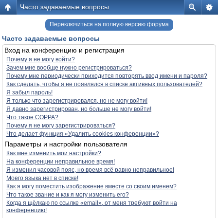
Часто задаваемые вопросы
Переключиться на полную версию форума
Часто задаваемые вопросы
Вход на конференцию и регистрация
Почему я не могу войти?
Зачем мне вообще нужно регистрироваться?
Почему мне периодически приходится повторять ввод имени и пароля?
Как сделать, чтобы я не появлялся в списке активных пользователей?
Я забыл пароль!
Я только что зарегистрировался, но не могу войти!
Я давно зарегистрирован, но больше не могу войти!
Что такое COPPA?
Почему я не могу зарегистрироваться?
Что делает функция «Удалить cookies конференции»?
Параметры и настройки пользователя
Как мне изменить мои настройки?
На конференции неправильное время!
Я изменил часовой пояс, но время всё равно неправильное!
Моего языка нет в списке!
Как я могу поместить изображение вместе со своим именем?
Что такое звание и как я могу изменить его?
Когда я щёлкаю по ссылке «email», от меня требуют войти на
конференцию!