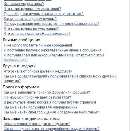
Кто такие модераторы?
Что такое группы пользователей?
Где находятся группы и как мне вступить в них?
Как мне стать лидером группы?
Почему названия некоторых групп имеют разные цвета?
Что такое группа по умолчанию?
Что означает ссылка «Наша команда»?
Личные сообщения
Я не могу отправить личные сообщения!
Я постоянно получаю нежелательные личные сообщения!
Я получил спам или оскорбительный email от кого-то с этой
конференции!
Друзья и недруги
Что означают списки друзей и недругов?
Как мне добавлять/удалять пользователей в списках моих друзей и
недругов?
Поиск по форумам
Как мне выполнить поиск по форуму или форумам?
Почему мой поиск не даёт результатов?
В результате моего поиска я получил пустую страницу!
Как мне найти пользователя конференции?
Как мне найти свои сообщения и созданные мной темы?
Закладки и подписка на темы
Чем отличаются закладки от подписки?
Как мне подписаться на определённую тему или форум?