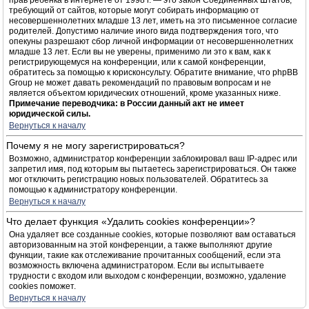
прав ребёнка в интернете от 1998 г. — это закон Соединённых Штатов,
требующий от сайтов, которые могут собирать информацию от
несовершеннолетних младше 13 лет, иметь на это письменное согласие
родителей. Допустимо наличие иного вида подтверждения того, что
опекуны разрешают сбор личной информации от несовершеннолетних
младше 13 лет. Если вы не уверены, применимо ли это к вам, как к
регистрирующемуся на конференции, или к самой конференции,
обратитесь за помощью к юрисконсульту. Обратите внимание, что phpBB
Group не может давать рекомендаций по правовым вопросам и не
является объектом юридических отношений, кроме указанных ниже.
Примечание переводчика: в России данный акт не имеет
юридической силы.
Вернуться к началу
Почему я не могу зарегистрироваться?
Возможно, администратор конференции заблокировал ваш IP-адрес или
запретил имя, под которым вы пытаетесь зарегистрироваться. Он также
мог отключить регистрацию новых пользователей. Обратитесь за
помощью к администратору конференции.
Вернуться к началу
Что делает функция «Удалить cookies конференции»?
Она удаляет все созданные cookies, которые позволяют вам оставаться
авторизованным на этой конференции, а также выполняют другие
функции, такие как отслеживание прочитанных сообщений, если эта
возможность включена администратором. Если вы испытываете
трудности с входом или выходом с конференции, возможно, удаление
cookies поможет.
Вернуться к началу