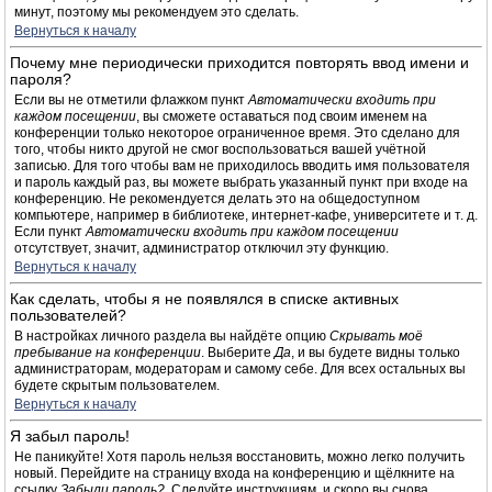
минут, поэтому мы рекомендуем это сделать.
Вернуться к началу
Почему мне периодически приходится повторять ввод имени и
пароля?
Если вы не отметили флажком пункт
Автоматически входить при
каждом посещении
, вы сможете оставаться под своим именем на
конференции только некоторое ограниченное время. Это сделано для
того, чтобы никто другой не смог воспользоваться вашей учётной
записью. Для того чтобы вам не приходилось вводить имя пользователя
и пароль каждый раз, вы можете выбрать указанный пункт при входе на
конференцию. Не рекомендуется делать это на общедоступном
компьютере, например в библиотеке, интернет-кафе, университете и т. д.
Если пункт
Автоматически входить при каждом посещении
отсутствует, значит, администратор отключил эту функцию.
Вернуться к началу
Как сделать, чтобы я не появлялся в списке активных
пользователей?
В настройках личного раздела вы найдёте опцию
Скрывать моё
пребывание на конференции
. Выберите
Да
, и вы будете видны только
администраторам, модераторам и самому себе. Для всех остальных вы
будете скрытым пользователем.
Вернуться к началу
Я забыл пароль!
Не паникуйте! Хотя пароль нельзя восстановить, можно легко получить
новый. Перейдите на страницу входа на конференцию и щёлкните на
ссылку
Забыли пароль?
. Следуйте инструкциям, и скоро вы снова