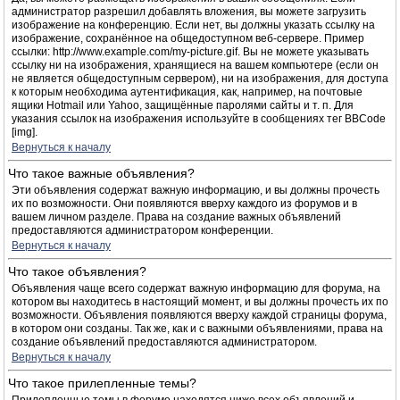
администратор разрешил добавлять вложения, вы можете загрузить
изображение на конференцию. Если нет, вы должны указать ссылку на
изображение, сохранённое на общедоступном веб-сервере. Пример
ссылки: http://www.example.com/my-picture.gif. Вы не можете указывать
ссылку ни на изображения, хранящиеся на вашем компьютере (если он
не является общедоступным сервером), ни на изображения, для доступа
к которым необходима аутентификация, как, например, на почтовые
ящики Hotmail или Yahoo, защищённые паролями сайты и т. п. Для
указания ссылок на изображения используйте в сообщениях тег BBCode
[img].
Вернуться к началу
Что такое важные объявления?
Эти объявления содержат важную информацию, и вы должны прочесть
их по возможности. Они появляются вверху каждого из форумов и в
вашем личном разделе. Права на создание важных объявлений
предоставляются администратором конференции.
Вернуться к началу
Что такое объявления?
Объявления чаще всего содержат важную информацию для форума, на
котором вы находитесь в настоящий момент, и вы должны прочесть их по
возможности. Объявления появляются вверху каждой страницы форума,
в котором они созданы. Так же, как и с важными объявлениями, права на
создание объявлений предоставляются администратором.
Вернуться к началу
Что такое прилепленные темы?