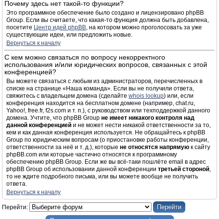
Почему здесь нет такой-то функции?
Это программное обеспечение было создано и лицензировано phpBB
Group. Если вы считаете, что какая-то функция должна быть добавлена,
посетите
Центр идей phpBB
, на котором можно проголосовать за уже
существующие идеи, или предложить новые.
Вернуться к началу
С кем можно связаться по вопросу некорректного
использования и/или юридических вопросов, связанных с этой
конференцией?
Вы можете связаться с любым из администраторов, перечисленных в
списке на странице «Наша команда». Если вы не получили ответа,
свяжитесь с владельцем домена (сделайте
whois lookup
) или, если
конференция находится на бесплатном домене (например, chat.ru,
Yahoo!, free.fr, f2s.com и т. п.), с руководством или техподдержкой данного
домена. Учтите, что phpBB Group
не имеет никакого контроля над
данной конференцией
и не может нести никакой ответственности за то,
кем и как данная конференция используется. Не обращайтесь к phpBB
Group по юридическим вопросам (о приостановке работы конференции,
ответственности за неё и т. д.), которые
не относятся напрямую
к сайту
phpBB.com или которые частично относятся к программному
обеспечению phpBB Group. Если же вы всё-таки пошлёте email в адрес
phpBB Group об использовании данной конференции
третьей стороной
,
то не ждите подробного письма, или вы можете вообще не получить
ответа.
Вернуться к началу
Перейти: