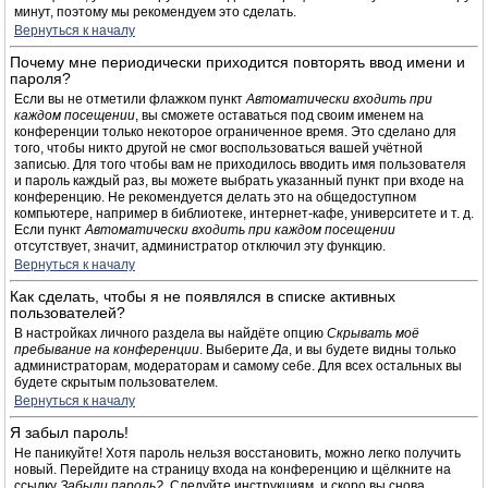
минут, поэтому мы рекомендуем это сделать.
Вернуться к началу
Почему мне периодически приходится повторять ввод имени и
пароля?
Если вы не отметили флажком пункт
Автоматически входить при
каждом посещении
, вы сможете оставаться под своим именем на
конференции только некоторое ограниченное время. Это сделано для
того, чтобы никто другой не смог воспользоваться вашей учётной
записью. Для того чтобы вам не приходилось вводить имя пользователя
и пароль каждый раз, вы можете выбрать указанный пункт при входе на
конференцию. Не рекомендуется делать это на общедоступном
компьютере, например в библиотеке, интернет-кафе, университете и т. д.
Если пункт
Автоматически входить при каждом посещении
отсутствует, значит, администратор отключил эту функцию.
Вернуться к началу
Как сделать, чтобы я не появлялся в списке активных
пользователей?
В настройках личного раздела вы найдёте опцию
Скрывать моё
пребывание на конференции
. Выберите
Да
, и вы будете видны только
администраторам, модераторам и самому себе. Для всех остальных вы
будете скрытым пользователем.
Вернуться к началу
Я забыл пароль!
Не паникуйте! Хотя пароль нельзя восстановить, можно легко получить
новый. Перейдите на страницу входа на конференцию и щёлкните на
ссылку
Забыли пароль?
. Следуйте инструкциям, и скоро вы снова