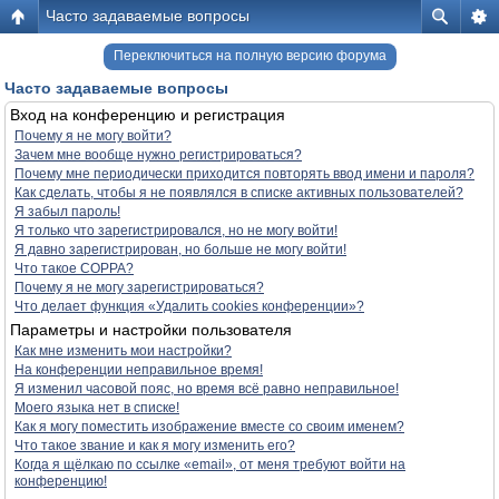
Часто задаваемые вопросы
Переключиться на полную версию форума
Часто задаваемые вопросы
Вход на конференцию и регистрация
Почему я не могу войти?
Зачем мне вообще нужно регистрироваться?
Почему мне периодически приходится повторять ввод имени и пароля?
Как сделать, чтобы я не появлялся в списке активных пользователей?
Я забыл пароль!
Я только что зарегистрировался, но не могу войти!
Я давно зарегистрирован, но больше не могу войти!
Что такое COPPA?
Почему я не могу зарегистрироваться?
Что делает функция «Удалить cookies конференции»?
Параметры и настройки пользователя
Как мне изменить мои настройки?
На конференции неправильное время!
Я изменил часовой пояс, но время всё равно неправильное!
Моего языка нет в списке!
Как я могу поместить изображение вместе со своим именем?
Что такое звание и как я могу изменить его?
Когда я щёлкаю по ссылке «email», от меня требуют войти на
конференцию!