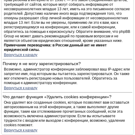
прав ребёнка в интернете от 1998 г. — это закон Соединённых Штатов,
требующий от сайтов, которые могут собирать информацию от
несовершеннолетних младше 13 лет, иметь на это письменное согласие
родителей. Допустимо наличие иного вида подтверждения того, что
опекуны разрешают сбор личной информации от несовершеннолетних
младше 13 лет. Если вы не уверены, применимо ли это к вам, как к
регистрирующемуся на конференции, или к самой конференции,
обратитесь за помощью к юрисконсульту. Обратите внимание, что phpBB
Group не может давать рекомендаций по правовым вопросам и не
является объектом юридических отношений, кроме указанных ниже.
Примечание переводчика: в России данный акт не имеет
юридической силы.
Вернуться к началу
Почему я не могу зарегистрироваться?
Возможно, администратор конференции заблокировал ваш IP-адрес или
запретил имя, под которым вы пытаетесь зарегистрироваться. Он также
мог отключить регистрацию новых пользователей. Обратитесь за
помощью к администратору конференции.
Вернуться к началу
Что делает функция «Удалить cookies конференции»?
Она удаляет все созданные cookies, которые позволяют вам оставаться
авторизованным на этой конференции, а также выполняют другие
функции, такие как отслеживание прочитанных сообщений, если эта
возможность включена администратором. Если вы испытываете
трудности с входом или выходом с конференции, возможно, удаление
cookies поможет.
Вернуться к началу