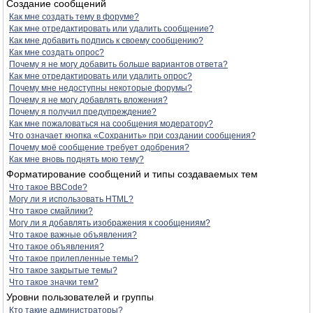
Создание сообщений
Как мне создать тему в форуме?
Как мне отредактировать или удалить сообщение?
Как мне добавить подпись к своему сообщению?
Как мне создать опрос?
Почему я не могу добавить больше вариантов ответа?
Как мне отредактировать или удалить опрос?
Почему мне недоступны некоторые форумы?
Почему я не могу добавлять вложения?
Почему я получил предупреждение?
Как мне пожаловаться на сообщения модератору?
Что означает кнопка «Сохранить» при создании сообщения?
Почему моё сообщение требует одобрения?
Как мне вновь поднять мою тему?
Форматирование сообщений и типы создаваемых тем
Что такое BBCode?
Могу ли я использовать HTML?
Что такое смайлики?
Могу ли я добавлять изображения к сообщениям?
Что такое важные объявления?
Что такое объявления?
Что такое прилепленные темы?
Что такое закрытые темы?
Что такое значки тем?
Уровни пользователей и группы
Кто такие администраторы?