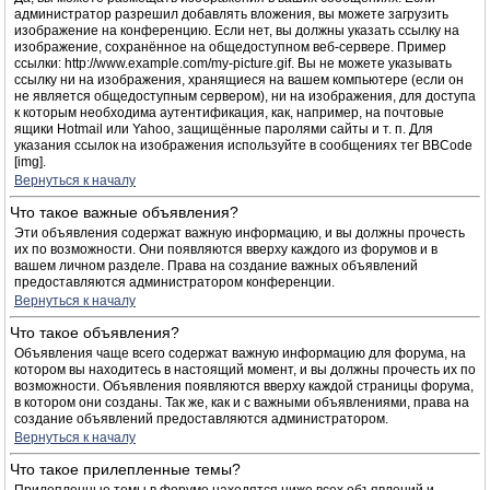
администратор разрешил добавлять вложения, вы можете загрузить
изображение на конференцию. Если нет, вы должны указать ссылку на
изображение, сохранённое на общедоступном веб-сервере. Пример
ссылки: http://www.example.com/my-picture.gif. Вы не можете указывать
ссылку ни на изображения, хранящиеся на вашем компьютере (если он
не является общедоступным сервером), ни на изображения, для доступа
к которым необходима аутентификация, как, например, на почтовые
ящики Hotmail или Yahoo, защищённые паролями сайты и т. п. Для
указания ссылок на изображения используйте в сообщениях тег BBCode
[img].
Вернуться к началу
Что такое важные объявления?
Эти объявления содержат важную информацию, и вы должны прочесть
их по возможности. Они появляются вверху каждого из форумов и в
вашем личном разделе. Права на создание важных объявлений
предоставляются администратором конференции.
Вернуться к началу
Что такое объявления?
Объявления чаще всего содержат важную информацию для форума, на
котором вы находитесь в настоящий момент, и вы должны прочесть их по
возможности. Объявления появляются вверху каждой страницы форума,
в котором они созданы. Так же, как и с важными объявлениями, права на
создание объявлений предоставляются администратором.
Вернуться к началу
Что такое прилепленные темы?