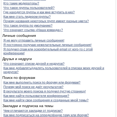
Кто такие модераторы?
Что такое группы пользователей?
Где находятся группы и как мне вступить в них?
Как мне стать лидером группы?
Почему названия некоторых групп имеют разные цвета?
Что такое группа по умолчанию?
Что означает ссылка «Наша команда»?
Личные сообщения
Я не могу отправить личные сообщения!
Я постоянно получаю нежелательные личные сообщения!
Я получил спам или оскорбительный email от кого-то с этой
конференции!
Друзья и недруги
Что означают списки друзей и недругов?
Как мне добавлять/удалять пользователей в списках моих друзей и
недругов?
Поиск по форумам
Как мне выполнить поиск по форуму или форумам?
Почему мой поиск не даёт результатов?
В результате моего поиска я получил пустую страницу!
Как мне найти пользователя конференции?
Как мне найти свои сообщения и созданные мной темы?
Закладки и подписка на темы
Чем отличаются закладки от подписки?
Как мне подписаться на определённую тему или форум?