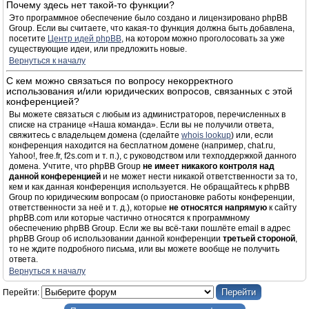
Почему здесь нет такой-то функции?
Это программное обеспечение было создано и лицензировано phpBB
Group. Если вы считаете, что какая-то функция должна быть добавлена,
посетите
Центр идей phpBB
, на котором можно проголосовать за уже
существующие идеи, или предложить новые.
Вернуться к началу
С кем можно связаться по вопросу некорректного
использования и/или юридических вопросов, связанных с этой
конференцией?
Вы можете связаться с любым из администраторов, перечисленных в
списке на странице «Наша команда». Если вы не получили ответа,
свяжитесь с владельцем домена (сделайте
whois lookup
) или, если
конференция находится на бесплатном домене (например, chat.ru,
Yahoo!, free.fr, f2s.com и т. п.), с руководством или техподдержкой данного
домена. Учтите, что phpBB Group
не имеет никакого контроля над
данной конференцией
и не может нести никакой ответственности за то,
кем и как данная конференция используется. Не обращайтесь к phpBB
Group по юридическим вопросам (о приостановке работы конференции,
ответственности за неё и т. д.), которые
не относятся напрямую
к сайту
phpBB.com или которые частично относятся к программному
обеспечению phpBB Group. Если же вы всё-таки пошлёте email в адрес
phpBB Group об использовании данной конференции
третьей стороной
,
то не ждите подробного письма, или вы можете вообще не получить
ответа.
Вернуться к началу
Перейти: