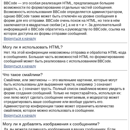
BBCode — это особая реализация HTML, предлагающая большие
возможности по форматированию отдельных частей сообщения.
Возможность использования BBCode определяется администратором,
однако BBCode также может быть отключён на уровне сообщения в
форме для его отправки. BBCode очень похож на HTML, но теги в нём
заключаются в квадратные скобки [ и ], а не в < и >. За дополнительной
информацией о BBCode обратитесь к руководству по BBCode, ссылка на
которое доступна из формы отправки сообщений.
Вернуться к началу
Могу ли я использовать HTML?
Нет. На этой конференции невозможны отправка и обработка HTML-кода
в сообщениях. Большая часть возможностей HTML по форматированию
сообщений может быть реализована с использованием BBCode.
Вернуться к началу
Что такое смайлики?
Смайлики, или эмотиконы — это маленькие картинки, которые могут
быть использованы для выражения чувств, например :) означает
радость, а :( означает грусть. Полный список смайликов можно увидеть в
форме создания сообщений. Только не перестарайтесь, используя их:
они легко могут сделать сообщение нечитаемым, и модератор может
отредактировать ваше сообщение или вообще удалить его.
Администратор конференции также может ограничить количество
смайликов, которое можно использовать в сообщении.
Вернуться к началу
Могу ли я добавлять изображения к сообщениям?
Да, вы можете размещать изображения в ваших сообщениях. Если