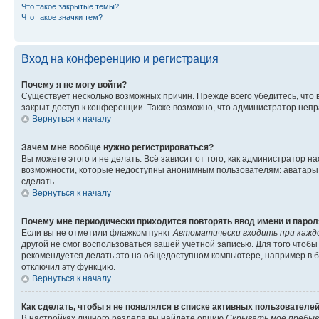
Что такое закрытые темы?
Что такое значки тем?
Вход на конференцию и регистрация
Почему я не могу войти?
Существует несколько возможных причин. Прежде всего убедитесь, что 
закрыт доступ к конференции. Также возможно, что администратор неп
Вернуться к началу
Зачем мне вообще нужно регистрироваться?
Вы можете этого и не делать. Всё зависит от того, как администратор
возможности, которые недоступны анонимным пользователям: аватары, ли
сделать.
Вернуться к началу
Почему мне периодически приходится повторять ввод имени и парол
Если вы не отметили флажком пункт
Автоматически входить при кажд
другой не смог воспользоваться вашей учётной записью. Для того чтоб
рекомендуется делать это на общедоступном компьютере, например в би
отключил эту функцию.
Вернуться к началу
Как сделать, чтобы я не появлялся в списке активных пользователе
В настройках личного раздела вы найдёте опцию
Скрывать моё пребыв