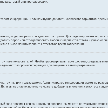
т, за который они проголосовали.
атором конференции. Если вам нужно добавить количество вариантов, превы
дателями, модераторами или администраторами. Для редактирования опроса п
 удалить опрос или отредактировать любой из вариантов ответа. Однако если
 нельзя было менять варианты ответов во время голосования.
руппам пользователей. Чтобы просматривать такие форумы, создавать в них
и администратором конференции для получения такого разрешения.
ма, группы или пользователя. Администратор конференции может не разре
 Если вы не знаете, почему не можете добавлять вложения, свяжитесь с ад
ый свод правил. Если вы нарушили правило, вы можете получить предупреж
 данном сайте. Если вы не знаете, за что получили предупреждение, свяжи