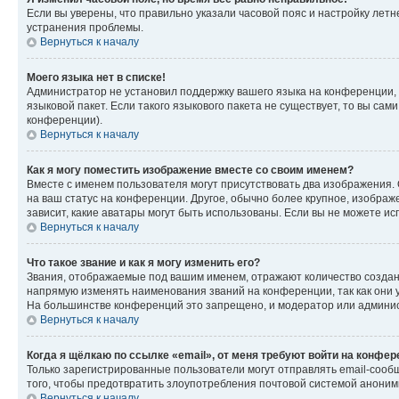
Если вы уверены, что правильно указали часовой пояс и настройку лет
устранения проблемы.
Вернуться к началу
Моего языка нет в списке!
Администратор не установил поддержку вашего языка на конференции, 
языковой пакет. Если такого языкового пакета не существует, то вы с
конференции).
Вернуться к началу
Как я могу поместить изображение вместе со своим именем?
Вместе с именем пользователя могут присутствовать два изображения. О
на ваш статус на конференции. Другое, обычно более крупное, изображе
зависит, какие аватары могут быть использованы. Если вы не можете 
Вернуться к началу
Что такое звание и как я могу изменить его?
Звания, отображаемые под вашим именем, отражают количество созда
напрямую изменять наименования званий на конференции, так как они 
На большинстве конференций это запрещено, и модератор или админис
Вернуться к началу
Когда я щёлкаю по ссылке «email», от меня требуют войти на конфе
Только зарегистрированные пользователи могут отправлять email-сооб
того, чтобы предотвратить злоупотребления почтовой системой анони
Вернуться к началу