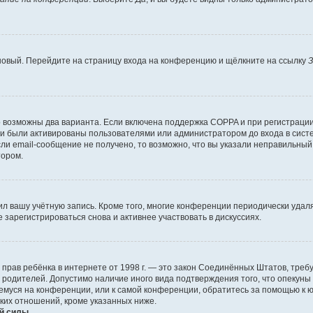
 новый. Перейдите на страницу входа на конференцию и щёлкните на ссылку
З
о возможны два варианта. Если включена поддержка COPPA и при регистрации 
и были активированы пользователями или администратором до входа в систе
и email-сообщение не получено, то возможно, что вы указали неправильный 
тором.
ил вашу учётную запись. Кроме того, многие конференции периодически уда
зарегистрироваться снова и активнее участвовать в дискуссиях.
тных прав ребёнка в интернете от 1998 г. — это закон Соединённых Штатов, т
е родителей. Допустимо наличие иного вида подтверждения того, что опек
ющемуся на конференции, или к самой конференции, обратитесь за помощью к 
ких отношений, кроме указанных ниже.
й силы.