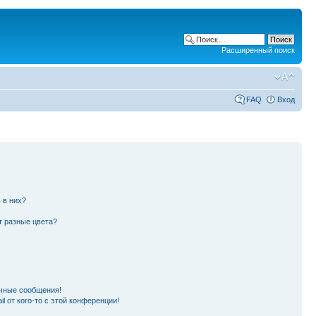
Расширенный поиск
FAQ
Вход
 в них?
т разные цвета?
чные сообщения!
l от кого-то с этой конференции!