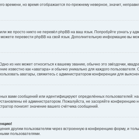
него времени, но время отображается по-прежнему неверное, значит, неправ
или же просто никто не перевёл phpBB на ваш язык. Попробуйте узнать у ад
ами можете перевести phpBB на свой язык. Дополнительную информацию вы мо
дно из них может относиться к вашему званию, обычно это звёздочки, квадр
ние известно как «аватара» и обычно уникально для каждого пользователя. О
использовать аватары, свяжитесь с администратором конференции для выясне
нных вами сообщений или идентифицируют определённых пользователей: на
установлены её администратором. Пожалуйста, не засоряйте конференцию н
тратор понизят значение вашего счётчика сообщений.
ренцию!
щения другим пользователям через встроенную в конференцию форму, и толь
мными пользователями.