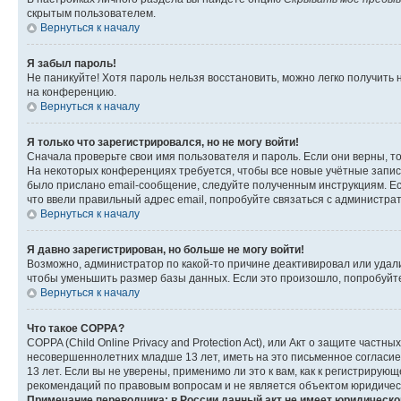
скрытым пользователем.
Вернуться к началу
Я забыл пароль!
Не паникуйте! Хотя пароль нельзя восстановить, можно легко получить
на конференцию.
Вернуться к началу
Я только что зарегистрировался, но не могу войти!
Сначала проверьте свои имя пользователя и пароль. Если они верны, т
На некоторых конференциях требуется, чтобы все новые учётные запис
было прислано email-сообщение, следуйте полученным инструкциям. Есл
что ввели правильный адрес email, попробуйте связаться с администра
Вернуться к началу
Я давно зарегистрирован, но больше не могу войти!
Возможно, администратор по какой-то причине деактивировал или удал
чтобы уменьшить размер базы данных. Если это произошло, попробуйте 
Вернуться к началу
Что такое COPPA?
COPPA (Child Online Privacy and Protection Act), или Акт о защите час
несовершеннолетних младше 13 лет, иметь на это письменное согласи
13 лет. Если вы не уверены, применимо ли это к вам, как к регистриру
рекомендаций по правовым вопросам и не является объектом юридичес
Примечание переводчика: в России данный акт не имеет юридическо