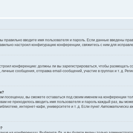
вы правильно вводите имя пользователя и пароль. Если данные введены прав
равильно настроил конфигурацию конференции, свяжитесь с ним для исправле
 настроил конференцию: должны ли вы зарегистрироваться, чтобы размещать 
чные сообщения, отправка email-сообщений, участие в группах и т. д. Регис
я?
ом посещении
, вы сможете оставаться под своим именем на конференции тол
ы вам не приходилось вводить имя пользователя и пароль каждый раз, вы мож
блиотеке, интернет-кафе, университете и т. д. Если пункт
Автоматически вх
й?
ание на конференции
. Выберите
Да
, и вы будете видны только администрат