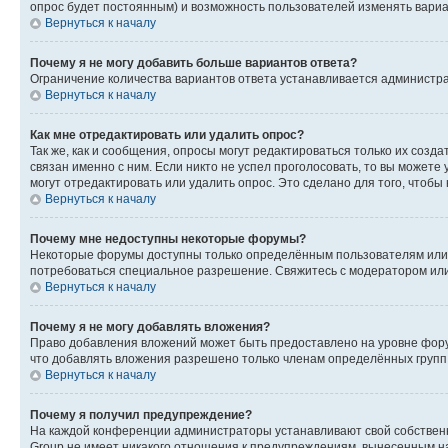
опрос будет постоянным) и возможность пользователей изменять вариан
Вернуться к началу
Почему я не могу добавить больше вариантов ответа?
Ограничение количества вариантов ответа устанавливается администр
Вернуться к началу
Как мне отредактировать или удалить опрос?
Так же, как и сообщения, опросы могут редактироваться только их соз
связан именно с ним. Если никто не успел проголосовать, то вы можете
могут отредактировать или удалить опрос. Это сделано для того, чтобы
Вернуться к началу
Почему мне недоступны некоторые форумы?
Некоторые форумы доступны только определённым пользователям или г
потребоваться специальное разрешение. Свяжитесь с модератором ил
Вернуться к началу
Почему я не могу добавлять вложения?
Право добавления вложений может быть предоставлено на уровне фору
что добавлять вложения разрешено только членам определённых групп.
Вернуться к началу
Почему я получил предупреждение?
На каждой конференции администраторы устанавливают свой собственн
Group не имеет никакого отношения к предупреждениям, вынесенным на