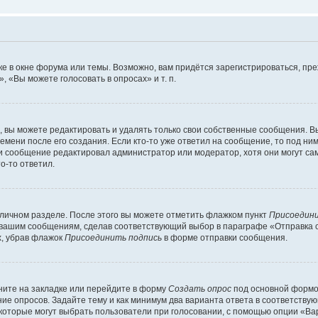
е в окне форума или темы. Возможно, вам придётся зарегистрироваться, пр
 «Вы можете голосовать в опросах» и т. п.
вы можете редактировать и удалять только свои собственные сообщения. В
емени после его создания. Если кто-то уже ответил на сообщение, то под ни
сли сообщение редактировал администратор или модератор, хотя они могут са
о-то ответил.
 личном разделе. После этого вы можете отметить флажком пункт
Присоедини
 вашим сообщениям, сделав соответствующий выбор в параграфе «Отправка 
х, убрав флажок
Присоединить подпись
в форме отправки сообщения.
ите на закладке или перейдите в форму
Создать опрос
под основной формой
ние опросов. Задайте тему и как минимум два варианта ответа в соответству
 которые могут выбрать пользователи при голосовании, с помощью опции «Вар