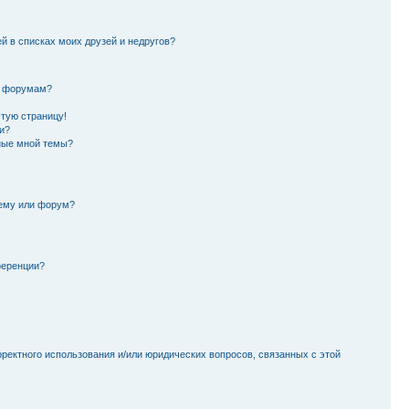
й в списках моих друзей и недругов?
и форумам?
стую страницу!
и?
ные мной темы?
тему или форум?
ференции?
рректного использования и/или юридических вопросов, связанных с этой