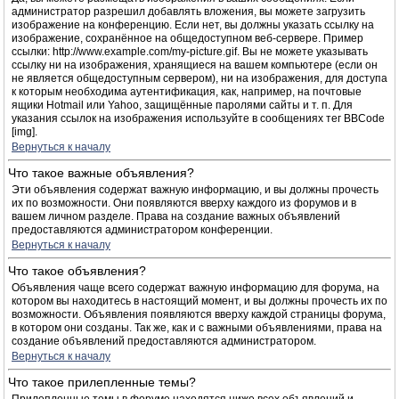
администратор разрешил добавлять вложения, вы можете загрузить
изображение на конференцию. Если нет, вы должны указать ссылку на
изображение, сохранённое на общедоступном веб-сервере. Пример
ссылки: http://www.example.com/my-picture.gif. Вы не можете указывать
ссылку ни на изображения, хранящиеся на вашем компьютере (если он
не является общедоступным сервером), ни на изображения, для доступа
к которым необходима аутентификация, как, например, на почтовые
ящики Hotmail или Yahoo, защищённые паролями сайты и т. п. Для
указания ссылок на изображения используйте в сообщениях тег BBCode
[img].
Вернуться к началу
Что такое важные объявления?
Эти объявления содержат важную информацию, и вы должны прочесть
их по возможности. Они появляются вверху каждого из форумов и в
вашем личном разделе. Права на создание важных объявлений
предоставляются администратором конференции.
Вернуться к началу
Что такое объявления?
Объявления чаще всего содержат важную информацию для форума, на
котором вы находитесь в настоящий момент, и вы должны прочесть их по
возможности. Объявления появляются вверху каждой страницы форума,
в котором они созданы. Так же, как и с важными объявлениями, права на
создание объявлений предоставляются администратором.
Вернуться к началу
Что такое прилепленные темы?