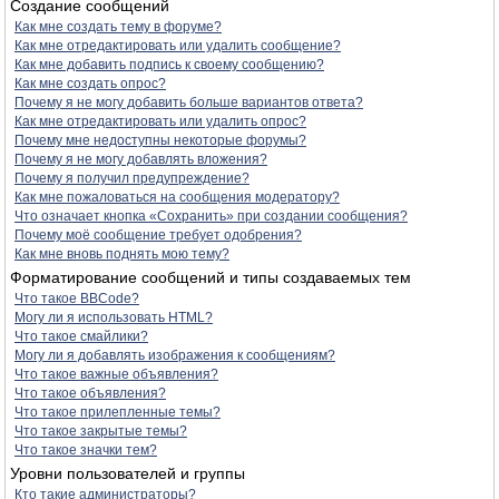
Создание сообщений
Как мне создать тему в форуме?
Как мне отредактировать или удалить сообщение?
Как мне добавить подпись к своему сообщению?
Как мне создать опрос?
Почему я не могу добавить больше вариантов ответа?
Как мне отредактировать или удалить опрос?
Почему мне недоступны некоторые форумы?
Почему я не могу добавлять вложения?
Почему я получил предупреждение?
Как мне пожаловаться на сообщения модератору?
Что означает кнопка «Сохранить» при создании сообщения?
Почему моё сообщение требует одобрения?
Как мне вновь поднять мою тему?
Форматирование сообщений и типы создаваемых тем
Что такое BBCode?
Могу ли я использовать HTML?
Что такое смайлики?
Могу ли я добавлять изображения к сообщениям?
Что такое важные объявления?
Что такое объявления?
Что такое прилепленные темы?
Что такое закрытые темы?
Что такое значки тем?
Уровни пользователей и группы
Кто такие администраторы?