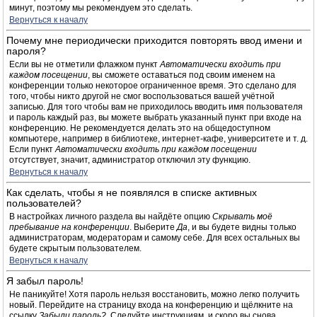
минут, поэтому мы рекомендуем это сделать.
Вернуться к началу
Почему мне периодически приходится повторять ввод имени и
пароля?
Если вы не отметили флажком пункт
Автоматически входить при
каждом посещении
, вы сможете оставаться под своим именем на
конференции только некоторое ограниченное время. Это сделано для
того, чтобы никто другой не смог воспользоваться вашей учётной
записью. Для того чтобы вам не приходилось вводить имя пользователя
и пароль каждый раз, вы можете выбрать указанный пункт при входе на
конференцию. Не рекомендуется делать это на общедоступном
компьютере, например в библиотеке, интернет-кафе, университете и т. д.
Если пункт
Автоматически входить при каждом посещении
отсутствует, значит, администратор отключил эту функцию.
Вернуться к началу
Как сделать, чтобы я не появлялся в списке активных
пользователей?
В настройках личного раздела вы найдёте опцию
Скрывать моё
пребывание на конференции
. Выберите
Да
, и вы будете видны только
администраторам, модераторам и самому себе. Для всех остальных вы
будете скрытым пользователем.
Вернуться к началу
Я забыл пароль!
Не паникуйте! Хотя пароль нельзя восстановить, можно легко получить
новый. Перейдите на страницу входа на конференцию и щёлкните на
ссылку
Забыли пароль?
. Следуйте инструкциям, и скоро вы снова