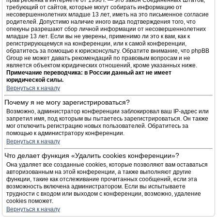
прав ребёнка в интернете от 1998 г. — это закон Соединённых Штатов,
требующий от сайтов, которые могут собирать информацию от
несовершеннолетних младше 13 лет, иметь на это письменное согласие
родителей. Допустимо наличие иного вида подтверждения того, что
опекуны разрешают сбор личной информации от несовершеннолетних
младше 13 лет. Если вы не уверены, применимо ли это к вам, как к
регистрирующемуся на конференции, или к самой конференции,
обратитесь за помощью к юрисконсульту. Обратите внимание, что phpBB
Group не может давать рекомендаций по правовым вопросам и не
является объектом юридических отношений, кроме указанных ниже.
Примечание переводчика: в России данный акт не имеет
юридической силы.
Вернуться к началу
Почему я не могу зарегистрироваться?
Возможно, администратор конференции заблокировал ваш IP-адрес или
запретил имя, под которым вы пытаетесь зарегистрироваться. Он также
мог отключить регистрацию новых пользователей. Обратитесь за
помощью к администратору конференции.
Вернуться к началу
Что делает функция «Удалить cookies конференции»?
Она удаляет все созданные cookies, которые позволяют вам оставаться
авторизованным на этой конференции, а также выполняют другие
функции, такие как отслеживание прочитанных сообщений, если эта
возможность включена администратором. Если вы испытываете
трудности с входом или выходом с конференции, возможно, удаление
cookies поможет.
Вернуться к началу