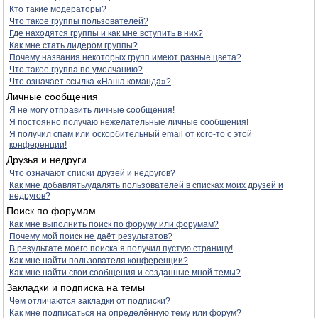
Кто такие модераторы?
Что такое группы пользователей?
Где находятся группы и как мне вступить в них?
Как мне стать лидером группы?
Почему названия некоторых групп имеют разные цвета?
Что такое группа по умолчанию?
Что означает ссылка «Наша команда»?
Личные сообщения
Я не могу отправить личные сообщения!
Я постоянно получаю нежелательные личные сообщения!
Я получил спам или оскорбительный email от кого-то с этой
конференции!
Друзья и недруги
Что означают списки друзей и недругов?
Как мне добавлять/удалять пользователей в списках моих друзей и
недругов?
Поиск по форумам
Как мне выполнить поиск по форуму или форумам?
Почему мой поиск не даёт результатов?
В результате моего поиска я получил пустую страницу!
Как мне найти пользователя конференции?
Как мне найти свои сообщения и созданные мной темы?
Закладки и подписка на темы
Чем отличаются закладки от подписки?
Как мне подписаться на определённую тему или форум?