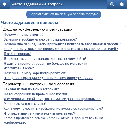
Часто задаваемые вопросы
Переключиться на полную версию форума
Часто задаваемые вопросы
Вход на конференцию и регистрация
Почему я не могу войти?
Зачем мне вообще нужно регистрироваться?
Почему мне периодически приходится повторять ввод имени и пароля?
Как сделать, чтобы я не появлялся в списке активных пользователей?
Я забыл пароль!
Я только что зарегистрировался, но не могу войти!
Я давно зарегистрирован, но больше не могу войти!
Что такое COPPA?
Почему я не могу зарегистрироваться?
Что делает функция «Удалить cookies конференции»?
Параметры и настройки пользователя
Как мне изменить мои настройки?
На конференции неправильное время!
Я изменил часовой пояс, но время всё равно неправильное!
Моего языка нет в списке!
Как я могу поместить изображение вместе со своим именем?
Что такое звание и как я могу изменить его?
Когда я щёлкаю по ссылке «email», от меня требуют войти на
конференцию!