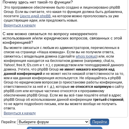
Почему здесь нет такой-то функции?
Это программное обеспечение было создано и лицензировано phpBB
Group. Если вы считаете, что какая-то функция должна быть добавлена,
посетите
Центр идей phpBB
, на котором можно проголосовать за уже
существующие идеи, или предложить новые.
Вернуться к началу
С кем можно связаться по вопросу некорректного
использования и/или юридических вопросов, связанных с этой
конференцией?
Вы можете связаться с любым из администраторов, перечисленных в
списке на странице «Наша команда». Если вы не получили ответа,
свяжитесь с владельцем домена (сделайте
whois lookup
) или, если
конференция находится на бесплатном домене (например, chat.ru,
Yahoo!, free.fr, f2s.com и т. п.), с руководством или техподдержкой данного
домена. Учтите, что phpBB Group
не имеет никакого контроля над
данной конференцией
и не может нести никакой ответственности за то,
кем и как данная конференция используется. Не обращайтесь к phpBB
Group по юридическим вопросам (о приостановке работы конференции,
ответственности за неё и т. д.), которые
не относятся напрямую
к сайту
phpBB.com или которые частично относятся к программному
обеспечению phpBB Group. Если же вы всё-таки пошлёте email в адрес
phpBB Group об использовании данной конференции
третьей стороной
,
то не ждите подробного письма, или вы можете вообще не получить
ответа.
Вернуться к началу
Перейти: