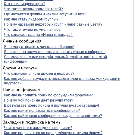
Кто такие модераторы?
Что такое группы пользователей?
Где находятся группы и как мне вступить в них?
Как мне стать лидером группы?
Почему названия некоторых групп имеют разные цвета?
Что такое группа по умолчанию?
Что означает ссылка «Наша команда»?
Личные сообщения
Я не могу отправить личные сообщения!
Я постоянно получаю нежелательные личные сообщения!
Я получил спам или оскорбительный email от кого-то с этой
конференции!
Друзья и недруги
Что означают списки друзей и недругов?
Как мне добавлять/удалять пользователей в списках моих друзей и
недругов?
Поиск по форумам
Как мне выполнить поиск по форуму или форумам?
Почему мой поиск не даёт результатов?
В результате моего поиска я получил пустую страницу!
Как мне найти пользователя конференции?
Как мне найти свои сообщения и созданные мной темы?
Закладки и подписка на темы
Чем отличаются закладки от подписки?
Как мне подписаться на определённую тему или форум?