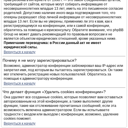
прав ребёнка в интернете от 1998 г. — это закон Соединённых Штатов,
требующий от сайтов, которые могут собирать информацию от
несовершеннолетних младше 13 лет, иметь на это письменное согласие
родителей. Допустимо наличие иного вида подтверждения того, что
опекуны разрешают сбор личной информации от несовершеннолетних
младше 13 лет. Если вы не уверены, применимо ли это к вам, как к
регистрирующемуся на конференции, или к самой конференции,
обратитесь за помощью к юрисконсульту. Обратите внимание, что phpBB
Group не может давать рекомендаций по правовым вопросам и не
является объектом юридических отношений, кроме указанных ниже.
Примечание переводчика: в России данный акт не имеет
юридической силы.
Вернуться к началу
Почему я не могу зарегистрироваться?
Возможно, администратор конференции заблокировал ваш IP-адрес или
запретил имя, под которым вы пытаетесь зарегистрироваться. Он также
мог отключить регистрацию новых пользователей. Обратитесь за
помощью к администратору конференции.
Вернуться к началу
Что делает функция «Удалить cookies конференции»?
Она удаляет все созданные cookies, которые позволяют вам оставаться
авторизованным на этой конференции, а также выполняют другие
функции, такие как отслеживание прочитанных сообщений, если эта
возможность включена администратором. Если вы испытываете
трудности с входом или выходом с конференции, возможно, удаление
cookies поможет.
Вернуться к началу