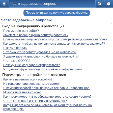
Часто задаваемые вопросы
Переключиться на полную версию форума
Часто задаваемые вопросы
Вход на конференцию и регистрация
Почему я не могу войти?
Зачем мне вообще нужно регистрироваться?
Почему мне периодически приходится повторять ввод имени и пароля?
Как сделать, чтобы я не появлялся в списке активных пользователей?
Я забыл пароль!
Я только что зарегистрировался, но не могу войти!
Я давно зарегистрирован, но больше не могу войти!
Что такое COPPA?
Почему я не могу зарегистрироваться?
Что делает функция «Удалить cookies конференции»?
Параметры и настройки пользователя
Как мне изменить мои настройки?
На конференции неправильное время!
Я изменил часовой пояс, но время всё равно неправильное!
Моего языка нет в списке!
Как я могу поместить изображение вместе со своим именем?
Что такое звание и как я могу изменить его?
Когда я щёлкаю по ссылке «email», от меня требуют войти на
конференцию!