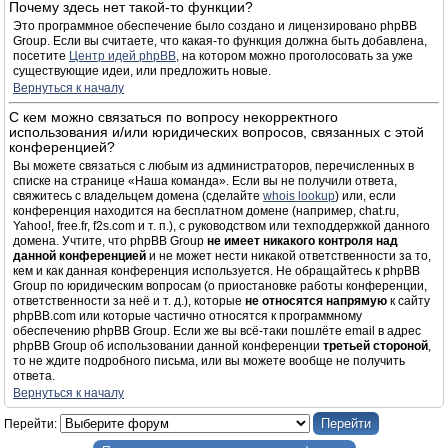
Почему здесь нет такой-то функции?
Это программное обеспечение было создано и лицензировано phpBB
Group. Если вы считаете, что какая-то функция должна быть добавлена,
посетите
Центр идей phpBB
, на котором можно проголосовать за уже
существующие идеи, или предложить новые.
Вернуться к началу
С кем можно связаться по вопросу некорректного
использования и/или юридических вопросов, связанных с этой
конференцией?
Вы можете связаться с любым из администраторов, перечисленных в
списке на странице «Наша команда». Если вы не получили ответа,
свяжитесь с владельцем домена (сделайте
whois lookup
) или, если
конференция находится на бесплатном домене (например, chat.ru,
Yahoo!, free.fr, f2s.com и т. п.), с руководством или техподдержкой данного
домена. Учтите, что phpBB Group
не имеет никакого контроля над
данной конференцией
и не может нести никакой ответственности за то,
кем и как данная конференция используется. Не обращайтесь к phpBB
Group по юридическим вопросам (о приостановке работы конференции,
ответственности за неё и т. д.), которые
не относятся напрямую
к сайту
phpBB.com или которые частично относятся к программному
обеспечению phpBB Group. Если же вы всё-таки пошлёте email в адрес
phpBB Group об использовании данной конференции
третьей стороной
,
то не ждите подробного письма, или вы можете вообще не получить
ответа.
Вернуться к началу
Перейти: