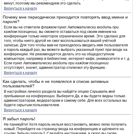
минут, поэтому мы рекомендуем это сделать.
Вернуться к началу
Почему мне периодически приходится повторять ввод имени и
пароля?
Если вы не отметили флажком пункт
Автоматически входить при
каждом посещении
, вы сможете оставаться под своим именем на
конференции только некоторое ограниченное время. Это сделано для
того, чтобы никто другой не смог воспользоваться вашей учётной
записью. Для того чтобы вам не приходилось вводить имя пользователя
и пароль каждый раз, вы можете выбрать указанный пункт при входе на
конференцию. Не рекомендуется делать это на общедоступном
компьютере, например в библиотеке, интернет-кафе, университете и т. д.
Если пункт
Автоматически входить при каждом посещении
отсутствует, значит, администратор отключил эту функцию.
Вернуться к началу
Как сделать, чтобы я не появлялся в списке активных
пользователей?
В настройках личного раздела вы найдёте опцию
Скрывать моё
пребывание на конференции
. Выберите
Да
, и вы будете видны только
администраторам, модераторам и самому себе. Для всех остальных вы
будете скрытым пользователем.
Вернуться к началу
Я забыл пароль!
Не паникуйте! Хотя пароль нельзя восстановить, можно легко получить
новый. Перейдите на страницу входа на конференцию и щёлкните на
ссылку
Забыли пароль?
. Следуйте инструкциям, и скоро вы снова