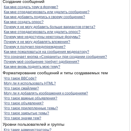
Создание сообщений
Как мне создать тему в форуме?
Как мне отредактировать или удалить сообщение?
Как мне добавить подпись к своему сообщению?
Как мне создать опрос?
Почему я не могу добавить больше вариантов ответа?
Как мне отредактировать или удалить опрос?
Почему мне недоступны некоторые форумы?
Почему я не могу добавлять вложения?
Почему я получил предупреждение?
Как мне пожаловаться на сообщения модератору?
Что означает кнопка «Сохранить» при создании сообщения?
Почему моё сообщение требует одобрения?
Как мне вновь поднять мою тему?
Форматирование сообщений и типы создаваемых тем
Что такое BBCode?
Могу ли я использовать HTML?
Что такое смайлики?
Могу ли я добавлять изображения к сообщениям?
Что такое важные объявления?
Что такое объявления?
Что такое прилепленные темы?
Что такое закрытые темы?
Что такое значки тем?
Уровни пользователей и группы
Кто такие администраторы?