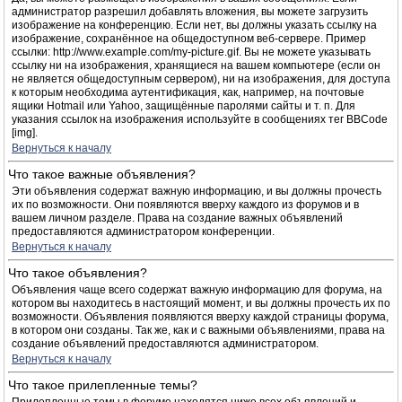
администратор разрешил добавлять вложения, вы можете загрузить
изображение на конференцию. Если нет, вы должны указать ссылку на
изображение, сохранённое на общедоступном веб-сервере. Пример
ссылки: http://www.example.com/my-picture.gif. Вы не можете указывать
ссылку ни на изображения, хранящиеся на вашем компьютере (если он
не является общедоступным сервером), ни на изображения, для доступа
к которым необходима аутентификация, как, например, на почтовые
ящики Hotmail или Yahoo, защищённые паролями сайты и т. п. Для
указания ссылок на изображения используйте в сообщениях тег BBCode
[img].
Вернуться к началу
Что такое важные объявления?
Эти объявления содержат важную информацию, и вы должны прочесть
их по возможности. Они появляются вверху каждого из форумов и в
вашем личном разделе. Права на создание важных объявлений
предоставляются администратором конференции.
Вернуться к началу
Что такое объявления?
Объявления чаще всего содержат важную информацию для форума, на
котором вы находитесь в настоящий момент, и вы должны прочесть их по
возможности. Объявления появляются вверху каждой страницы форума,
в котором они созданы. Так же, как и с важными объявлениями, права на
создание объявлений предоставляются администратором.
Вернуться к началу
Что такое прилепленные темы?