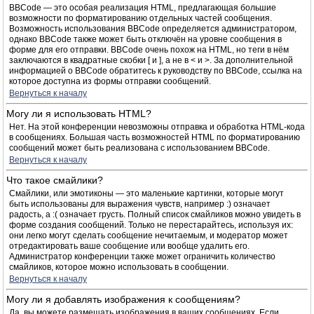
BBCode — это особая реализация HTML, предлагающая большие
возможности по форматированию отдельных частей сообщения.
Возможность использования BBCode определяется администратором,
однако BBCode также может быть отключён на уровне сообщения в
форме для его отправки. BBCode очень похож на HTML, но теги в нём
заключаются в квадратные скобки [ и ], а не в < и >. За дополнительной
информацией о BBCode обратитесь к руководству по BBCode, ссылка на
которое доступна из формы отправки сообщений.
Вернуться к началу
Могу ли я использовать HTML?
Нет. На этой конференции невозможны отправка и обработка HTML-кода
в сообщениях. Большая часть возможностей HTML по форматированию
сообщений может быть реализована с использованием BBCode.
Вернуться к началу
Что такое смайлики?
Смайлики, или эмотиконы — это маленькие картинки, которые могут
быть использованы для выражения чувств, например :) означает
радость, а :( означает грусть. Полный список смайликов можно увидеть в
форме создания сообщений. Только не перестарайтесь, используя их:
они легко могут сделать сообщение нечитаемым, и модератор может
отредактировать ваше сообщение или вообще удалить его.
Администратор конференции также может ограничить количество
смайликов, которое можно использовать в сообщении.
Вернуться к началу
Могу ли я добавлять изображения к сообщениям?
Да, вы можете размещать изображения в ваших сообщениях. Если