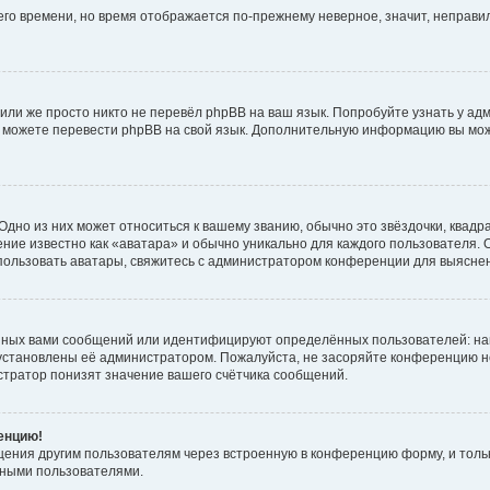
него времени, но время отображается по-прежнему неверное, значит, неправ
или же просто никто не перевёл phpBB на ваш язык. Попробуйте узнать у ад
ами можете перевести phpBB на свой язык. Дополнительную информацию вы мо
дно из них может относиться к вашему званию, обычно это звёздочки, квадр
ние известно как «аватара» и обычно уникально для каждого пользователя. О
использовать аватары, свяжитесь с администратором конференции для выясне
нных вами сообщений или идентифицируют определённых пользователей: на
установлены её администратором. Пожалуйста, не засоряйте конференцию н
тратор понизят значение вашего счётчика сообщений.
ренцию!
щения другим пользователям через встроенную в конференцию форму, и толь
мными пользователями.