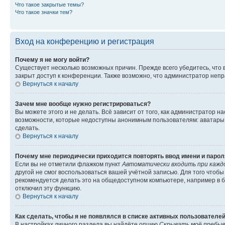
Что такое закрытые темы?
Что такое значки тем?
Вход на конференцию и регистрация
Почему я не могу войти?
Существует несколько возможных причин. Прежде всего убедитесь, что 
закрыт доступ к конференции. Также возможно, что администратор неп
Вернуться к началу
Зачем мне вообще нужно регистрироваться?
Вы можете этого и не делать. Всё зависит от того, как администратор
возможности, которые недоступны анонимным пользователям: аватары, ли
сделать.
Вернуться к началу
Почему мне периодически приходится повторять ввод имени и парол
Если вы не отметили флажком пункт
Автоматически входить при кажд
другой не смог воспользоваться вашей учётной записью. Для того чтоб
рекомендуется делать это на общедоступном компьютере, например в би
отключил эту функцию.
Вернуться к началу
Как сделать, чтобы я не появлялся в списке активных пользователе
В настройках личного раздела вы найдёте опцию
Скрывать моё пребыв