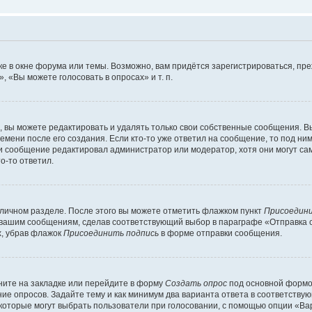
е в окне форума или темы. Возможно, вам придётся зарегистрироваться, пр
 «Вы можете голосовать в опросах» и т. п.
вы можете редактировать и удалять только свои собственные сообщения. В
емени после его создания. Если кто-то уже ответил на сообщение, то под ни
сли сообщение редактировал администратор или модератор, хотя они могут са
о-то ответил.
 личном разделе. После этого вы можете отметить флажком пункт
Присоедини
 вашим сообщениям, сделав соответствующий выбор в параграфе «Отправка 
х, убрав флажок
Присоединить подпись
в форме отправки сообщения.
ите на закладке или перейдите в форму
Создать опрос
под основной формой
ние опросов. Задайте тему и как минимум два варианта ответа в соответству
 которые могут выбрать пользователи при голосовании, с помощью опции «Вар