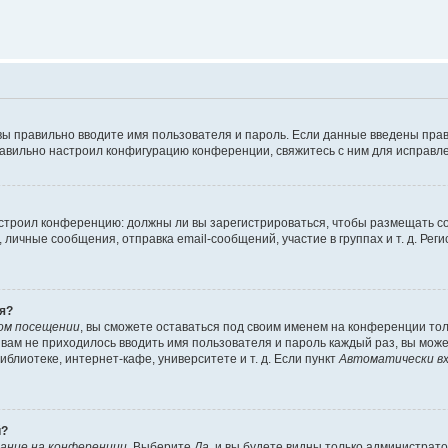
вы правильно вводите имя пользователя и пароль. Если данные введены прав
равильно настроил конфигурацию конференции, свяжитесь с ним для исправле
 настроил конференцию: должны ли вы зарегистрироваться, чтобы размещать 
чные сообщения, отправка email-сообщений, участие в группах и т. д. Регис
я?
ом посещении
, вы сможете оставаться под своим именем на конференции тол
ы вам не приходилось вводить имя пользователя и пароль каждый раз, вы мож
блиотеке, интернет-кафе, университете и т. д. Если пункт
Автоматически вх
й?
ание на конференции
. Выберите
Да
, и вы будете видны только администрат