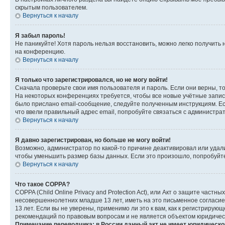
скрытым пользователем.
Вернуться к началу
Я забыл пароль!
Не паникуйте! Хотя пароль нельзя восстановить, можно легко получить
на конференцию.
Вернуться к началу
Я только что зарегистрировался, но не могу войти!
Сначала проверьте свои имя пользователя и пароль. Если они верны, т
На некоторых конференциях требуется, чтобы все новые учётные запис
было прислано email-сообщение, следуйте полученным инструкциям. Есл
что ввели правильный адрес email, попробуйте связаться с администра
Вернуться к началу
Я давно зарегистрирован, но больше не могу войти!
Возможно, администратор по какой-то причине деактивировал или удал
чтобы уменьшить размер базы данных. Если это произошло, попробуйте 
Вернуться к началу
Что такое COPPA?
COPPA (Child Online Privacy and Protection Act), или Акт о защите час
несовершеннолетних младше 13 лет, иметь на это письменное согласи
13 лет. Если вы не уверены, применимо ли это к вам, как к регистриру
рекомендаций по правовым вопросам и не является объектом юридичес
Примечание переводчика: в России данный акт не имеет юридическо