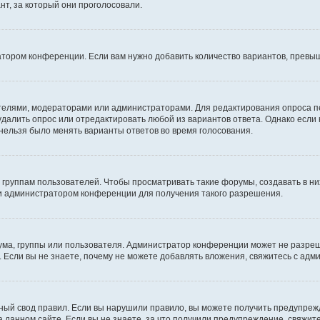
т, за который они проголосовали.
атором конференции. Если вам нужно добавить количество вариантов, превы
дателями, модераторами или администраторами. Для редактирования опроса п
 удалить опрос или отредактировать любой из вариантов ответа. Однако если
 нельзя было менять варианты ответов во время голосования.
руппам пользователей. Чтобы просматривать такие форумы, создавать в них
и администратором конференции для получения такого разрешения.
ма, группы или пользователя. Администратор конференции может не разре
 Если вы не знаете, почему не можете добавлять вложения, свяжитесь с ад
ый свод правил. Если вы нарушили правило, вы можете получить предупреж
 данном сайте. Если вы не знаете, за что получили предупреждение, свяжи