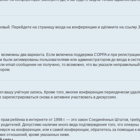
 новый. Перейдите на страницу входа на конференцию и щёлкните на ссылку
З
о возможны два варианта. Если включена поддержка COPPA и при регистрации 
и были активированы пользователями или администратором до входа в систе
и email-сообщение не получено, то возможно, что вы указали неправильный 
тором.
ил вашу учётную запись. Кроме того, многие конференции периодически уда
зарегистрироваться снова и активнее участвовать в дискуссиях.
тных прав ребёнка в интернете от 1998 г. — это закон Соединённых Штатов, т
е родителей. Допустимо наличие иного вида подтверждения того, что опек
ющемуся на конференции, или к самой конференции, обратитесь за помощью к 
ких отношений, кроме указанных ниже.
й силы.