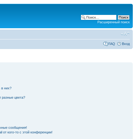
Расширенный поиск
FAQ
Вход
 в них?
т разные цвета?
чные сообщения!
l от кого-то с этой конференции!