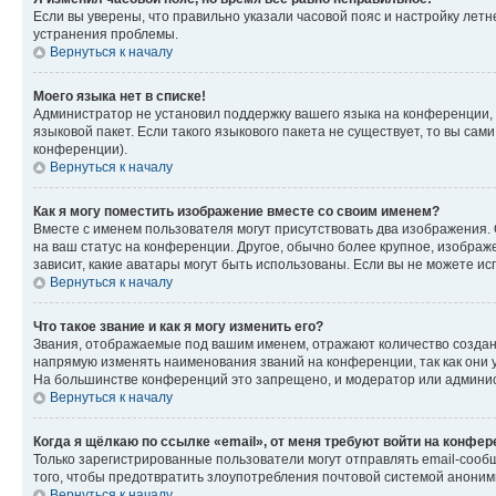
Если вы уверены, что правильно указали часовой пояс и настройку лет
устранения проблемы.
Вернуться к началу
Моего языка нет в списке!
Администратор не установил поддержку вашего языка на конференции, 
языковой пакет. Если такого языкового пакета не существует, то вы с
конференции).
Вернуться к началу
Как я могу поместить изображение вместе со своим именем?
Вместе с именем пользователя могут присутствовать два изображения. О
на ваш статус на конференции. Другое, обычно более крупное, изображе
зависит, какие аватары могут быть использованы. Если вы не можете 
Вернуться к началу
Что такое звание и как я могу изменить его?
Звания, отображаемые под вашим именем, отражают количество созда
напрямую изменять наименования званий на конференции, так как они 
На большинстве конференций это запрещено, и модератор или админис
Вернуться к началу
Когда я щёлкаю по ссылке «email», от меня требуют войти на конфе
Только зарегистрированные пользователи могут отправлять email-сооб
того, чтобы предотвратить злоупотребления почтовой системой анони
Вернуться к началу