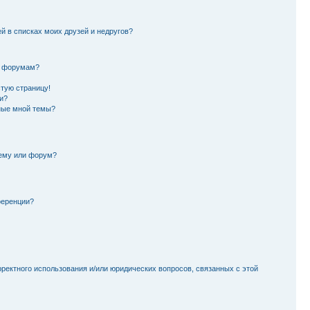
й в списках моих друзей и недругов?
и форумам?
стую страницу!
и?
ные мной темы?
тему или форум?
ференции?
рректного использования и/или юридических вопросов, связанных с этой