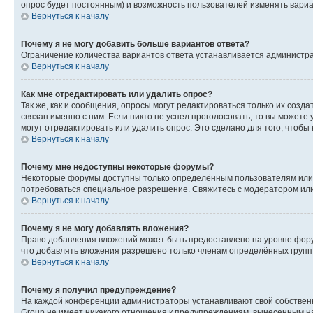
опрос будет постоянным) и возможность пользователей изменять вариан
Вернуться к началу
Почему я не могу добавить больше вариантов ответа?
Ограничение количества вариантов ответа устанавливается администр
Вернуться к началу
Как мне отредактировать или удалить опрос?
Так же, как и сообщения, опросы могут редактироваться только их соз
связан именно с ним. Если никто не успел проголосовать, то вы можете
могут отредактировать или удалить опрос. Это сделано для того, чтобы
Вернуться к началу
Почему мне недоступны некоторые форумы?
Некоторые форумы доступны только определённым пользователям или г
потребоваться специальное разрешение. Свяжитесь с модератором ил
Вернуться к началу
Почему я не могу добавлять вложения?
Право добавления вложений может быть предоставлено на уровне фору
что добавлять вложения разрешено только членам определённых групп.
Вернуться к началу
Почему я получил предупреждение?
На каждой конференции администраторы устанавливают свой собственн
Group не имеет никакого отношения к предупреждениям, вынесенным на