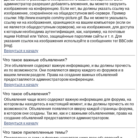
администратор разрешил добавлять вложения, вы можете загрузить
изображение на конференцию. Если нет, вы должны указать ссылку на
изображение, сохранённое на общедоступном веб-сервере. Пример
ссылки: http://www.example.com/my-picture.gif. Вы не можете указывать
ссылку ни на изображения, хранящиеся на вашем компьютере (если он
не является общедоступным сервером), ни на изображения, для доступа
к которым необходима аутентификация, как, например, на почтовые
ящики Hotmail или Yahoo, защищённые паролями сайты и т. п. Для
указания ссылок на изображения используйте в сообщениях тег BBCode
[img].
Вернуться к началу
Что такое важные объявления?
Эти объявления содержат важную информацию, и вы должны прочесть
их по возможности. Они появляются вверху каждого из форумов и в
вашем личном разделе. Права на создание важных объявлений
предоставляются администратором конференции.
Вернуться к началу
Что такое объявления?
Объявления чаще всего содержат важную информацию для форума, на
котором вы находитесь в настоящий момент, и вы должны прочесть их по
возможности. Объявления появляются вверху каждой страницы форума,
в котором они созданы. Так же, как и с важными объявлениями, права на
создание объявлений предоставляются администратором.
Вернуться к началу
Что такое прилепленные темы?