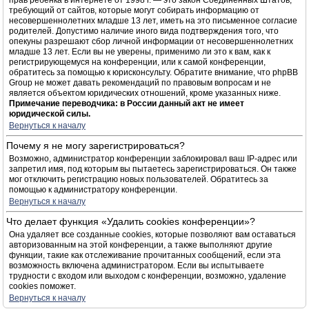
прав ребёнка в интернете от 1998 г. — это закон Соединённых Штатов,
требующий от сайтов, которые могут собирать информацию от
несовершеннолетних младше 13 лет, иметь на это письменное согласие
родителей. Допустимо наличие иного вида подтверждения того, что
опекуны разрешают сбор личной информации от несовершеннолетних
младше 13 лет. Если вы не уверены, применимо ли это к вам, как к
регистрирующемуся на конференции, или к самой конференции,
обратитесь за помощью к юрисконсульту. Обратите внимание, что phpBB
Group не может давать рекомендаций по правовым вопросам и не
является объектом юридических отношений, кроме указанных ниже.
Примечание переводчика: в России данный акт не имеет
юридической силы.
Вернуться к началу
Почему я не могу зарегистрироваться?
Возможно, администратор конференции заблокировал ваш IP-адрес или
запретил имя, под которым вы пытаетесь зарегистрироваться. Он также
мог отключить регистрацию новых пользователей. Обратитесь за
помощью к администратору конференции.
Вернуться к началу
Что делает функция «Удалить cookies конференции»?
Она удаляет все созданные cookies, которые позволяют вам оставаться
авторизованным на этой конференции, а также выполняют другие
функции, такие как отслеживание прочитанных сообщений, если эта
возможность включена администратором. Если вы испытываете
трудности с входом или выходом с конференции, возможно, удаление
cookies поможет.
Вернуться к началу