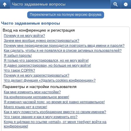
Часто задаваемые вопросы
Переключиться на полную версию форума
Часто задаваемые вопросы
Вход на конференцию и регистрация
Почему я не могу войти?
Зачем мне вообще нужно регистрироваться?
Почему мне периодически приходится повторять ввод имени и пароля?
Как сделать, чтобы я не появлялся в списке активных пользователей?
Я забыл пароль!
Я только что зарегистрировался, но не могу войти!
Я давно зарегистрирован, но больше не могу войти!
Что такое COPPA?
Почему я не могу зарегистрироваться?
Что делает функция «Удалить cookies конференции»?
Параметры и настройки пользователя
Как мне изменить мои настройки?
На конференции неправильное время!
Я изменил часовой пояс, но время всё равно неправильное!
Моего языка нет в списке!
Как я могу поместить изображение вместе со своим именем?
Что такое звание и как я могу изменить его?
Когда я щёлкаю по ссылке «email», от меня требуют войти на
конференцию!