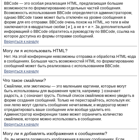
BBCode — это особая реализация HTML, предлагающая большие
возможности по форматированию отдельных частей сообщения.
Возможность использования BBCode определяется администратором,
однако BBCode также может быть отключён на уровне сообщения в
форме для его отправки. BBCode очень похож на HTML, но теги в нём
заключаются в квадратные скобки [ и ], а не в < и >. За дополнительной
информацией о BBCode обратитесь к руководству по BBCode, ссылка на
которое доступна из формы отправки сообщений.
Вернуться к началу
Могу ли я использовать HTML?
Нет. На этой конференции невозможны отправка и обработка HTML-кода
в сообщениях. Большая часть возможностей HTML по форматированию
сообщений может быть реализована с использованием BBCode.
Вернуться к началу
Что такое смайлики?
Смайлики, или эмотиконы — это маленькие картинки, которые могут
быть использованы для выражения чувств, например :) означает
радость, а :( означает грусть. Полный список смайликов можно увидеть в
форме создания сообщений. Только не перестарайтесь, используя их:
они легко могут сделать сообщение нечитаемым, и модератор может
отредактировать ваше сообщение или вообще удалить его.
Администратор конференции также может ограничить количество
смайликов, которое можно использовать в сообщении.
Вернуться к началу
Могу ли я добавлять изображения к сообщениям?
Да, вы можете размещать изображения в ваших сообщениях. Если