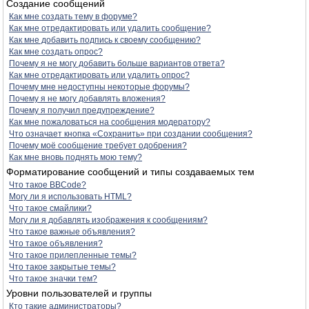
Создание сообщений
Как мне создать тему в форуме?
Как мне отредактировать или удалить сообщение?
Как мне добавить подпись к своему сообщению?
Как мне создать опрос?
Почему я не могу добавить больше вариантов ответа?
Как мне отредактировать или удалить опрос?
Почему мне недоступны некоторые форумы?
Почему я не могу добавлять вложения?
Почему я получил предупреждение?
Как мне пожаловаться на сообщения модератору?
Что означает кнопка «Сохранить» при создании сообщения?
Почему моё сообщение требует одобрения?
Как мне вновь поднять мою тему?
Форматирование сообщений и типы создаваемых тем
Что такое BBCode?
Могу ли я использовать HTML?
Что такое смайлики?
Могу ли я добавлять изображения к сообщениям?
Что такое важные объявления?
Что такое объявления?
Что такое прилепленные темы?
Что такое закрытые темы?
Что такое значки тем?
Уровни пользователей и группы
Кто такие администраторы?