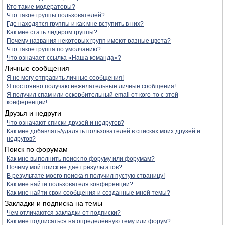
Кто такие модераторы?
Что такое группы пользователей?
Где находятся группы и как мне вступить в них?
Как мне стать лидером группы?
Почему названия некоторых групп имеют разные цвета?
Что такое группа по умолчанию?
Что означает ссылка «Наша команда»?
Личные сообщения
Я не могу отправить личные сообщения!
Я постоянно получаю нежелательные личные сообщения!
Я получил спам или оскорбительный email от кого-то с этой
конференции!
Друзья и недруги
Что означают списки друзей и недругов?
Как мне добавлять/удалять пользователей в списках моих друзей и
недругов?
Поиск по форумам
Как мне выполнить поиск по форуму или форумам?
Почему мой поиск не даёт результатов?
В результате моего поиска я получил пустую страницу!
Как мне найти пользователя конференции?
Как мне найти свои сообщения и созданные мной темы?
Закладки и подписка на темы
Чем отличаются закладки от подписки?
Как мне подписаться на определённую тему или форум?