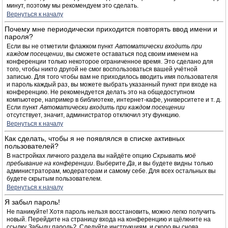
минут, поэтому мы рекомендуем это сделать.
Вернуться к началу
Почему мне периодически приходится повторять ввод имени и
пароля?
Если вы не отметили флажком пункт
Автоматически входить при
каждом посещении
, вы сможете оставаться под своим именем на
конференции только некоторое ограниченное время. Это сделано для
того, чтобы никто другой не смог воспользоваться вашей учётной
записью. Для того чтобы вам не приходилось вводить имя пользователя
и пароль каждый раз, вы можете выбрать указанный пункт при входе на
конференцию. Не рекомендуется делать это на общедоступном
компьютере, например в библиотеке, интернет-кафе, университете и т. д.
Если пункт
Автоматически входить при каждом посещении
отсутствует, значит, администратор отключил эту функцию.
Вернуться к началу
Как сделать, чтобы я не появлялся в списке активных
пользователей?
В настройках личного раздела вы найдёте опцию
Скрывать моё
пребывание на конференции
. Выберите
Да
, и вы будете видны только
администраторам, модераторам и самому себе. Для всех остальных вы
будете скрытым пользователем.
Вернуться к началу
Я забыл пароль!
Не паникуйте! Хотя пароль нельзя восстановить, можно легко получить
новый. Перейдите на страницу входа на конференцию и щёлкните на
ссылку
Забыли пароль?
. Следуйте инструкциям, и скоро вы снова