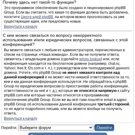
Почему здесь нет такой-то функции?
Это программное обеспечение было создано и лицензировано phpBB
Group. Если вы считаете, что какая-то функция должна быть добавлена,
посетите
Центр идей phpBB
, на котором можно проголосовать за уже
существующие идеи, или предложить новые.
Вернуться к началу
С кем можно связаться по вопросу некорректного
использования и/или юридических вопросов, связанных с этой
конференцией?
Вы можете связаться с любым из администраторов, перечисленных в
списке на странице «Наша команда». Если вы не получили ответа,
свяжитесь с владельцем домена (сделайте
whois lookup
) или, если
конференция находится на бесплатном домене (например, chat.ru,
Yahoo!, free.fr, f2s.com и т. п.), с руководством или техподдержкой данного
домена. Учтите, что phpBB Group
не имеет никакого контроля над
данной конференцией
и не может нести никакой ответственности за то,
кем и как данная конференция используется. Не обращайтесь к phpBB
Group по юридическим вопросам (о приостановке работы конференции,
ответственности за неё и т. д.), которые
не относятся напрямую
к сайту
phpBB.com или которые частично относятся к программному
обеспечению phpBB Group. Если же вы всё-таки пошлёте email в адрес
phpBB Group об использовании данной конференции
третьей стороной
,
то не ждите подробного письма, или вы можете вообще не получить
ответа.
Вернуться к началу
Перейти: