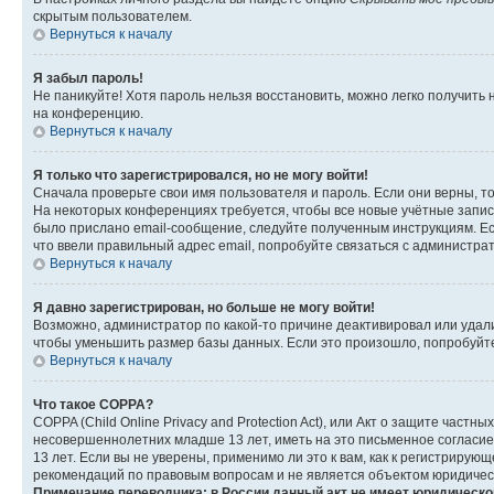
скрытым пользователем.
Вернуться к началу
Я забыл пароль!
Не паникуйте! Хотя пароль нельзя восстановить, можно легко получить
на конференцию.
Вернуться к началу
Я только что зарегистрировался, но не могу войти!
Сначала проверьте свои имя пользователя и пароль. Если они верны, т
На некоторых конференциях требуется, чтобы все новые учётные запис
было прислано email-сообщение, следуйте полученным инструкциям. Есл
что ввели правильный адрес email, попробуйте связаться с администра
Вернуться к началу
Я давно зарегистрирован, но больше не могу войти!
Возможно, администратор по какой-то причине деактивировал или удал
чтобы уменьшить размер базы данных. Если это произошло, попробуйте 
Вернуться к началу
Что такое COPPA?
COPPA (Child Online Privacy and Protection Act), или Акт о защите час
несовершеннолетних младше 13 лет, иметь на это письменное согласи
13 лет. Если вы не уверены, применимо ли это к вам, как к регистриру
рекомендаций по правовым вопросам и не является объектом юридичес
Примечание переводчика: в России данный акт не имеет юридическо