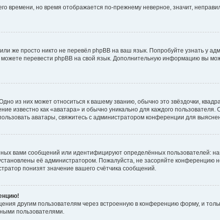
него времени, но время отображается по-прежнему неверное, значит, неправ
или же просто никто не перевёл phpBB на ваш язык. Попробуйте узнать у ад
ами можете перевести phpBB на свой язык. Дополнительную информацию вы мо
дно из них может относиться к вашему званию, обычно это звёздочки, квадр
ние известно как «аватара» и обычно уникально для каждого пользователя. О
использовать аватары, свяжитесь с администратором конференции для выясне
нных вами сообщений или идентифицируют определённых пользователей: на
установлены её администратором. Пожалуйста, не засоряйте конференцию н
тратор понизят значение вашего счётчика сообщений.
ренцию!
щения другим пользователям через встроенную в конференцию форму, и толь
мными пользователями.