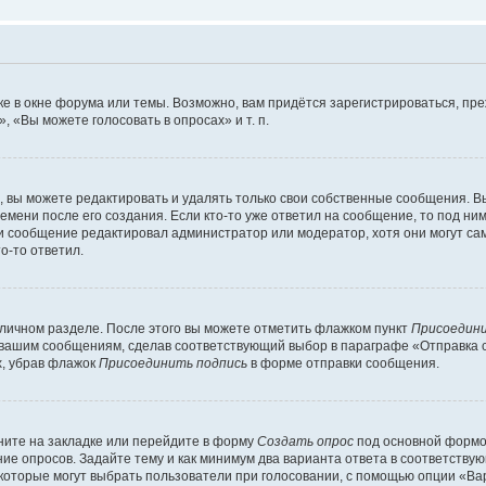
е в окне форума или темы. Возможно, вам придётся зарегистрироваться, пр
 «Вы можете голосовать в опросах» и т. п.
вы можете редактировать и удалять только свои собственные сообщения. В
емени после его создания. Если кто-то уже ответил на сообщение, то под ни
сли сообщение редактировал администратор или модератор, хотя они могут са
о-то ответил.
 личном разделе. После этого вы можете отметить флажком пункт
Присоедини
 вашим сообщениям, сделав соответствующий выбор в параграфе «Отправка 
х, убрав флажок
Присоединить подпись
в форме отправки сообщения.
ите на закладке или перейдите в форму
Создать опрос
под основной формой
ние опросов. Задайте тему и как минимум два варианта ответа в соответству
 которые могут выбрать пользователи при голосовании, с помощью опции «Вар