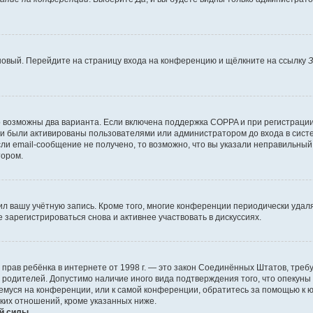
 новый. Перейдите на страницу входа на конференцию и щёлкните на ссылку
З
о возможны два варианта. Если включена поддержка COPPA и при регистрации 
и были активированы пользователями или администратором до входа в систе
и email-сообщение не получено, то возможно, что вы указали неправильный 
тором.
ил вашу учётную запись. Кроме того, многие конференции периодически уда
зарегистрироваться снова и активнее участвовать в дискуссиях.
тных прав ребёнка в интернете от 1998 г. — это закон Соединённых Штатов, т
е родителей. Допустимо наличие иного вида подтверждения того, что опек
ющемуся на конференции, или к самой конференции, обратитесь за помощью к 
ких отношений, кроме указанных ниже.
й силы.