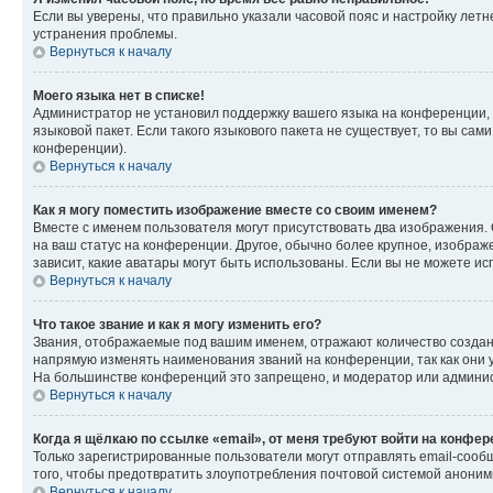
Если вы уверены, что правильно указали часовой пояс и настройку лет
устранения проблемы.
Вернуться к началу
Моего языка нет в списке!
Администратор не установил поддержку вашего языка на конференции, 
языковой пакет. Если такого языкового пакета не существует, то вы с
конференции).
Вернуться к началу
Как я могу поместить изображение вместе со своим именем?
Вместе с именем пользователя могут присутствовать два изображения. О
на ваш статус на конференции. Другое, обычно более крупное, изображе
зависит, какие аватары могут быть использованы. Если вы не можете 
Вернуться к началу
Что такое звание и как я могу изменить его?
Звания, отображаемые под вашим именем, отражают количество созда
напрямую изменять наименования званий на конференции, так как они 
На большинстве конференций это запрещено, и модератор или админис
Вернуться к началу
Когда я щёлкаю по ссылке «email», от меня требуют войти на конфе
Только зарегистрированные пользователи могут отправлять email-сооб
того, чтобы предотвратить злоупотребления почтовой системой анони
Вернуться к началу