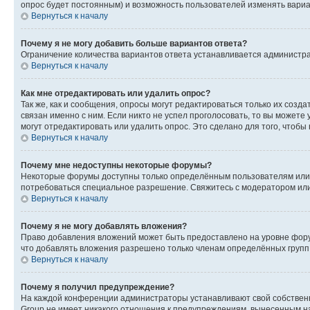
опрос будет постоянным) и возможность пользователей изменять вариан
Вернуться к началу
Почему я не могу добавить больше вариантов ответа?
Ограничение количества вариантов ответа устанавливается администр
Вернуться к началу
Как мне отредактировать или удалить опрос?
Так же, как и сообщения, опросы могут редактироваться только их соз
связан именно с ним. Если никто не успел проголосовать, то вы можете
могут отредактировать или удалить опрос. Это сделано для того, чтобы
Вернуться к началу
Почему мне недоступны некоторые форумы?
Некоторые форумы доступны только определённым пользователям или г
потребоваться специальное разрешение. Свяжитесь с модератором ил
Вернуться к началу
Почему я не могу добавлять вложения?
Право добавления вложений может быть предоставлено на уровне фору
что добавлять вложения разрешено только членам определённых групп.
Вернуться к началу
Почему я получил предупреждение?
На каждой конференции администраторы устанавливают свой собственн
Group не имеет никакого отношения к предупреждениям, вынесенным на