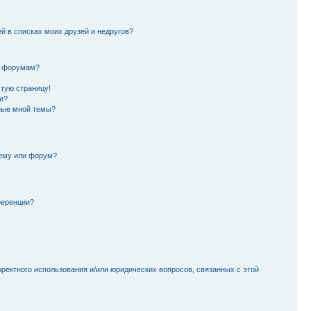
й в списках моих друзей и недругов?
и форумам?
стую страницу!
и?
ные мной темы?
тему или форум?
ференции?
рректного использования и/или юридических вопросов, связанных с этой