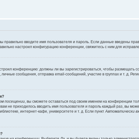
вы правильно вводите имя пользователя и пароль. Если данные введены прав
равильно настроил конфигурацию конференции, свяжитесь с ним для исправле
 настроил конференцию: должны ли вы зарегистрироваться, чтобы размещать 
чные сообщения, отправка email-сообщений, участие в группах и т. д. Регис
я?
ом посещении
, вы сможете оставаться под своим именем на конференции тол
ы вам не приходилось вводить имя пользователя и пароль каждый раз, вы мож
блиотеке, интернет-кафе, университете и т. д. Если пункт
Автоматически вх
й?
ание на конференции
. Выберите
Да
, и вы будете видны только администрат