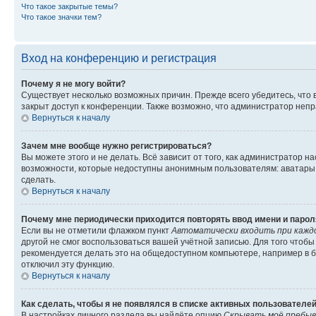
Что такое закрытые темы?
Что такое значки тем?
Вход на конференцию и регистрация
Почему я не могу войти?
Существует несколько возможных причин. Прежде всего убедитесь, что 
закрыт доступ к конференции. Также возможно, что администратор неп
Вернуться к началу
Зачем мне вообще нужно регистрироваться?
Вы можете этого и не делать. Всё зависит от того, как администратор
возможности, которые недоступны анонимным пользователям: аватары, ли
сделать.
Вернуться к началу
Почему мне периодически приходится повторять ввод имени и парол
Если вы не отметили флажком пункт
Автоматически входить при кажд
другой не смог воспользоваться вашей учётной записью. Для того чтоб
рекомендуется делать это на общедоступном компьютере, например в би
отключил эту функцию.
Вернуться к началу
Как сделать, чтобы я не появлялся в списке активных пользователе
В настройках личного раздела вы найдёте опцию
Скрывать моё пребыв