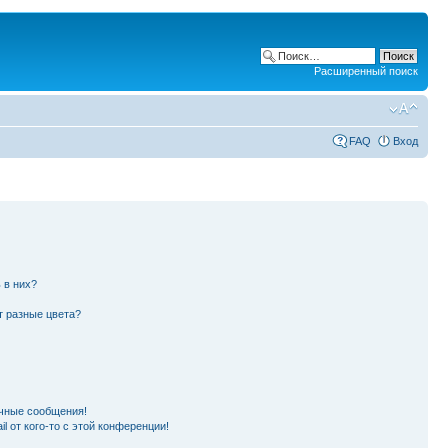
Расширенный поиск
FAQ
Вход
 в них?
т разные цвета?
чные сообщения!
l от кого-то с этой конференции!