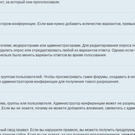
т, за который они проголосовали.
атором конференции. Если вам нужно добавить количество вариантов, превы
дателями, модераторами или администраторами. Для редактирования опроса п
 удалить опрос или отредактировать любой из вариантов ответа. Однако если
 нельзя было менять варианты ответов во время голосования.
руппам пользователей. Чтобы просматривать такие форумы, создавать в них
и администратором конференции для получения такого разрешения.
ма, группы или пользователя. Администратор конференции может не разре
 Если вы не знаете, почему не можете добавлять вложения, свяжитесь с ад
ый свод правил. Если вы нарушили правило, вы можете получить предупреж
 данном сайте. Если вы не знаете, за что получили предупреждение, свяжи