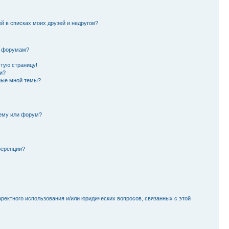
й в списках моих друзей и недругов?
и форумам?
стую страницу!
и?
ные мной темы?
тему или форум?
ференции?
рректного использования и/или юридических вопросов, связанных с этой