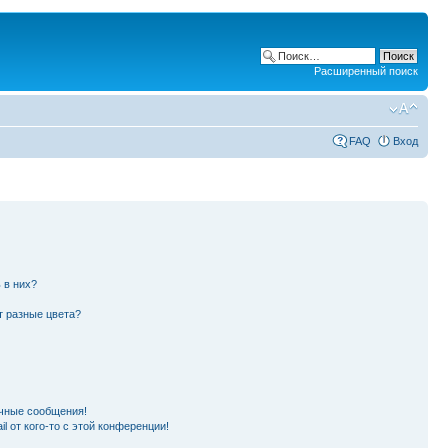
Расширенный поиск
FAQ
Вход
 в них?
т разные цвета?
чные сообщения!
l от кого-то с этой конференции!