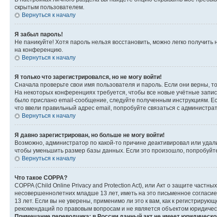
скрытым пользователем.
Вернуться к началу
Я забыл пароль!
Не паникуйте! Хотя пароль нельзя восстановить, можно легко получить
на конференцию.
Вернуться к началу
Я только что зарегистрировался, но не могу войти!
Сначала проверьте свои имя пользователя и пароль. Если они верны, т
На некоторых конференциях требуется, чтобы все новые учётные запис
было прислано email-сообщение, следуйте полученным инструкциям. Есл
что ввели правильный адрес email, попробуйте связаться с администра
Вернуться к началу
Я давно зарегистрирован, но больше не могу войти!
Возможно, администратор по какой-то причине деактивировал или удал
чтобы уменьшить размер базы данных. Если это произошло, попробуйте 
Вернуться к началу
Что такое COPPA?
COPPA (Child Online Privacy and Protection Act), или Акт о защите час
несовершеннолетних младше 13 лет, иметь на это письменное согласи
13 лет. Если вы не уверены, применимо ли это к вам, как к регистриру
рекомендаций по правовым вопросам и не является объектом юридичес
Примечание переводчика: в России данный акт не имеет юридическо