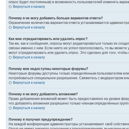
опрос будет постоянным) и возможность пользователей изменять вариан
Вернуться к началу
Почему я не могу добавить больше вариантов ответа?
Ограничение количества вариантов ответа устанавливается администр
Вернуться к началу
Как мне отредактировать или удалить опрос?
Так же, как и сообщения, опросы могут редактироваться только их соз
связан именно с ним. Если никто не успел проголосовать, то вы можете
могут отредактировать или удалить опрос. Это сделано для того, чтобы
Вернуться к началу
Почему мне недоступны некоторые форумы?
Некоторые форумы доступны только определённым пользователям или г
потребоваться специальное разрешение. Свяжитесь с модератором ил
Вернуться к началу
Почему я не могу добавлять вложения?
Право добавления вложений может быть предоставлено на уровне фору
что добавлять вложения разрешено только членам определённых групп.
Вернуться к началу
Почему я получил предупреждение?
На каждой конференции администраторы устанавливают свой собственн
Group не имеет никакого отношения к предупреждениям, вынесенным на