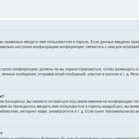
вы правильно вводите имя пользователя и пароль. Если данные введены прав
равильно настроил конфигурацию конференции, свяжитесь с ним для исправле
 настроил конференцию: должны ли вы зарегистрироваться, чтобы размещать 
чные сообщения, отправка email-сообщений, участие в группах и т. д. Регис
я?
ом посещении
, вы сможете оставаться под своим именем на конференции тол
ы вам не приходилось вводить имя пользователя и пароль каждый раз, вы мож
блиотеке, интернет-кафе, университете и т. д. Если пункт
Автоматически вх
й?
ание на конференции
. Выберите
Да
, и вы будете видны только администрат