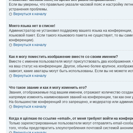
Если вы уверены, что правильно указали часовой пояс и настройку лет
устранения проблемы.
Вернуться к началу
Моего языка нет в списке!
Администратор не установил поддержку вашего языка на конференции, 
языковой пакет. Если такого языкового пакета не существует, то вы с
конференции).
Вернуться к началу
Как я могу поместить изображение вместе со своим именем?
Вместе с именем пользователя могут присутствовать два изображения. О
на ваш статус на конференции. Другое, обычно более крупное, изображе
зависит, какие аватары могут быть использованы. Если вы не можете 
Вернуться к началу
Что такое звание и как я могу изменить его?
Звания, отображаемые под вашим именем, отражают количество созда
напрямую изменять наименования званий на конференции, так как они 
На большинстве конференций это запрещено, и модератор или админис
Вернуться к началу
Когда я щёлкаю по ссылке «email», от меня требуют войти на конфе
Только зарегистрированные пользователи могут отправлять email-сооб
того, чтобы предотвратить злоупотребления почтовой системой анони
Вернуться к началу