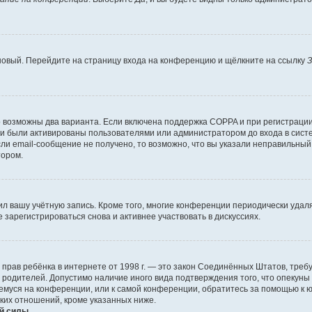
 новый. Перейдите на страницу входа на конференцию и щёлкните на ссылку
З
о возможны два варианта. Если включена поддержка COPPA и при регистрации 
и были активированы пользователями или администратором до входа в систе
и email-сообщение не получено, то возможно, что вы указали неправильный 
тором.
ил вашу учётную запись. Кроме того, многие конференции периодически уда
зарегистрироваться снова и активнее участвовать в дискуссиях.
тных прав ребёнка в интернете от 1998 г. — это закон Соединённых Штатов, т
е родителей. Допустимо наличие иного вида подтверждения того, что опек
ющемуся на конференции, или к самой конференции, обратитесь за помощью к 
ких отношений, кроме указанных ниже.
й силы.