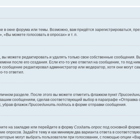
е в окне форума или темы. Возможно, вам придётся зарегистрироваться, пр
 «Вы можете голосовать в опросах» и т. п.
вы можете редактировать и удалять только свои собственные сообщения. В
емени после его создания. Если кто-то уже ответил на сообщение, то под ни
сли сообщение редактировал администратор или модератор, хотя они могут са
о-то ответил.
 личном разделе. После этого вы можете отметить флажком пункт
Присоедини
 вашим сообщениям, сделав соответствующий выбор в параграфе «Отправка 
х, убрав флажок
Присоединить подпись
в форме отправки сообщения.
ите на закладке или перейдите в форму
Создать опрос
под основной формой
ние опросов. Задайте тему и как минимум два варианта ответа в соответству
 которые могут выбрать пользователи при голосовании, с помощью опции «Вар