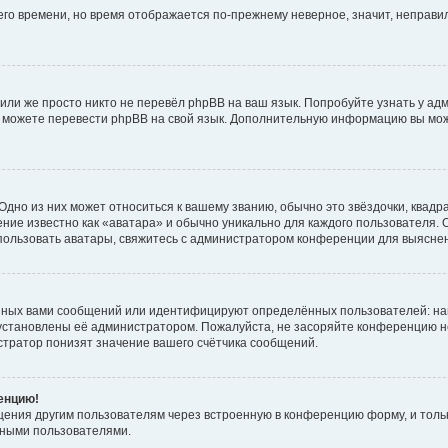
него времени, но время отображается по-прежнему неверное, значит, неправ
или же просто никто не перевёл phpBB на ваш язык. Попробуйте узнать у ад
ами можете перевести phpBB на свой язык. Дополнительную информацию вы мо
дно из них может относиться к вашему званию, обычно это звёздочки, квадр
ние известно как «аватара» и обычно уникально для каждого пользователя. О
использовать аватары, свяжитесь с администратором конференции для выясне
нных вами сообщений или идентифицируют определённых пользователей: на
установлены её администратором. Пожалуйста, не засоряйте конференцию н
тратор понизят значение вашего счётчика сообщений.
ренцию!
щения другим пользователям через встроенную в конференцию форму, и толь
мными пользователями.