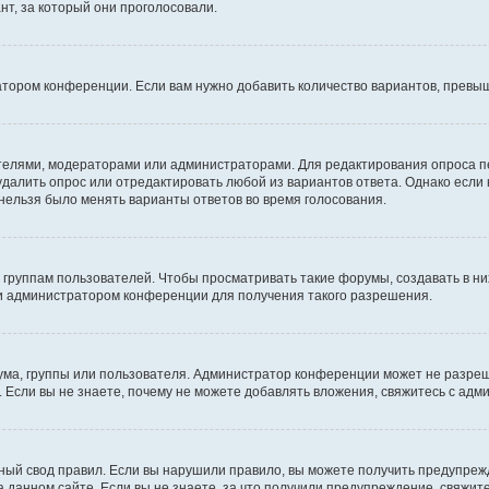
т, за который они проголосовали.
атором конференции. Если вам нужно добавить количество вариантов, превы
дателями, модераторами или администраторами. Для редактирования опроса п
 удалить опрос или отредактировать любой из вариантов ответа. Однако если
 нельзя было менять варианты ответов во время голосования.
руппам пользователей. Чтобы просматривать такие форумы, создавать в них
и администратором конференции для получения такого разрешения.
ма, группы или пользователя. Администратор конференции может не разре
 Если вы не знаете, почему не можете добавлять вложения, свяжитесь с ад
ый свод правил. Если вы нарушили правило, вы можете получить предупреж
 данном сайте. Если вы не знаете, за что получили предупреждение, свяжи