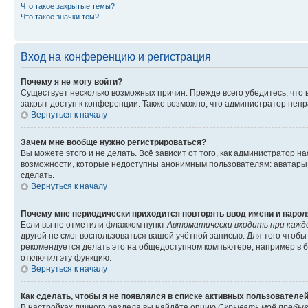
Что такое закрытые темы?
Что такое значки тем?
Вход на конференцию и регистрация
Почему я не могу войти?
Существует несколько возможных причин. Прежде всего убедитесь, что 
закрыт доступ к конференции. Также возможно, что администратор неп
Вернуться к началу
Зачем мне вообще нужно регистрироваться?
Вы можете этого и не делать. Всё зависит от того, как администратор
возможности, которые недоступны анонимным пользователям: аватары, ли
сделать.
Вернуться к началу
Почему мне периодически приходится повторять ввод имени и парол
Если вы не отметили флажком пункт
Автоматически входить при кажд
другой не смог воспользоваться вашей учётной записью. Для того чтоб
рекомендуется делать это на общедоступном компьютере, например в би
отключил эту функцию.
Вернуться к началу
Как сделать, чтобы я не появлялся в списке активных пользователе
В настройках личного раздела вы найдёте опцию
Скрывать моё пребыв