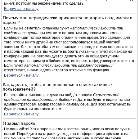
минут, поэтому мы рекомендуем это сделать.
Вернуться к началу
Почему мне периодически приходится повторять ввод имени и
пароля?
Если вы не отметили флажком пункт
Автоматически входить при
каждом посещении
, вы сможете оставаться под своим именем на
конференции только некоторое ограниченное время. Это сделано для
того, чтобы никто другой не смог воспользоваться вашей учётной
записью. Для того чтобы вам не приходилось вводить имя пользователя
и пароль каждый раз, вы можете выбрать указанный пункт при входе на
конференцию. Не рекомендуется делать это на общедоступном
компьютере, например в библиотеке, интернет-кафе, университете и т. д.
Если пункт
Автоматически входить при каждом посещении
отсутствует, значит, администратор отключил эту функцию.
Вернуться к началу
Как сделать, чтобы я не появлялся в списке активных
пользователей?
В настройках личного раздела вы найдёте опцию
Скрывать моё
пребывание на конференции
. Выберите
Да
, и вы будете видны только
администраторам, модераторам и самому себе. Для всех остальных вы
будете скрытым пользователем.
Вернуться к началу
Я забыл пароль!
Не паникуйте! Хотя пароль нельзя восстановить, можно легко получить
новый. Перейдите на страницу входа на конференцию и щёлкните на
ссылку
Забыли пароль?
. Следуйте инструкциям, и скоро вы снова