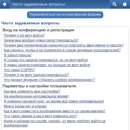
Часто задаваемые вопросы
Переключиться на полную версию форума
Часто задаваемые вопросы
Вход на конференцию и регистрация
Почему я не могу войти?
Зачем мне вообще нужно регистрироваться?
Почему мне периодически приходится повторять ввод имени и пароля?
Как сделать, чтобы я не появлялся в списке активных пользователей?
Я забыл пароль!
Я только что зарегистрировался, но не могу войти!
Я давно зарегистрирован, но больше не могу войти!
Что такое COPPA?
Почему я не могу зарегистрироваться?
Что делает функция «Удалить cookies конференции»?
Параметры и настройки пользователя
Как мне изменить мои настройки?
На конференции неправильное время!
Я изменил часовой пояс, но время всё равно неправильное!
Моего языка нет в списке!
Как я могу поместить изображение вместе со своим именем?
Что такое звание и как я могу изменить его?
Когда я щёлкаю по ссылке «email», от меня требуют войти на
конференцию!