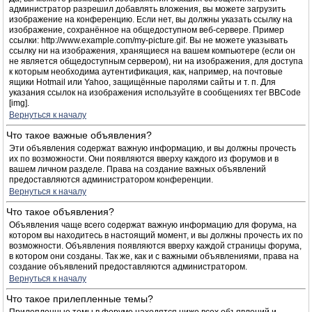
администратор разрешил добавлять вложения, вы можете загрузить
изображение на конференцию. Если нет, вы должны указать ссылку на
изображение, сохранённое на общедоступном веб-сервере. Пример
ссылки: http://www.example.com/my-picture.gif. Вы не можете указывать
ссылку ни на изображения, хранящиеся на вашем компьютере (если он
не является общедоступным сервером), ни на изображения, для доступа
к которым необходима аутентификация, как, например, на почтовые
ящики Hotmail или Yahoo, защищённые паролями сайты и т. п. Для
указания ссылок на изображения используйте в сообщениях тег BBCode
[img].
Вернуться к началу
Что такое важные объявления?
Эти объявления содержат важную информацию, и вы должны прочесть
их по возможности. Они появляются вверху каждого из форумов и в
вашем личном разделе. Права на создание важных объявлений
предоставляются администратором конференции.
Вернуться к началу
Что такое объявления?
Объявления чаще всего содержат важную информацию для форума, на
котором вы находитесь в настоящий момент, и вы должны прочесть их по
возможности. Объявления появляются вверху каждой страницы форума,
в котором они созданы. Так же, как и с важными объявлениями, права на
создание объявлений предоставляются администратором.
Вернуться к началу
Что такое прилепленные темы?