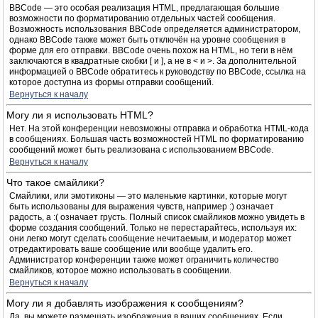
BBCode — это особая реализация HTML, предлагающая большие
возможности по форматированию отдельных частей сообщения.
Возможность использования BBCode определяется администратором,
однако BBCode также может быть отключён на уровне сообщения в
форме для его отправки. BBCode очень похож на HTML, но теги в нём
заключаются в квадратные скобки [ и ], а не в < и >. За дополнительной
информацией о BBCode обратитесь к руководству по BBCode, ссылка на
которое доступна из формы отправки сообщений.
Вернуться к началу
Могу ли я использовать HTML?
Нет. На этой конференции невозможны отправка и обработка HTML-кода
в сообщениях. Большая часть возможностей HTML по форматированию
сообщений может быть реализована с использованием BBCode.
Вернуться к началу
Что такое смайлики?
Смайлики, или эмотиконы — это маленькие картинки, которые могут
быть использованы для выражения чувств, например :) означает
радость, а :( означает грусть. Полный список смайликов можно увидеть в
форме создания сообщений. Только не перестарайтесь, используя их:
они легко могут сделать сообщение нечитаемым, и модератор может
отредактировать ваше сообщение или вообще удалить его.
Администратор конференции также может ограничить количество
смайликов, которое можно использовать в сообщении.
Вернуться к началу
Могу ли я добавлять изображения к сообщениям?
Да, вы можете размещать изображения в ваших сообщениях. Если