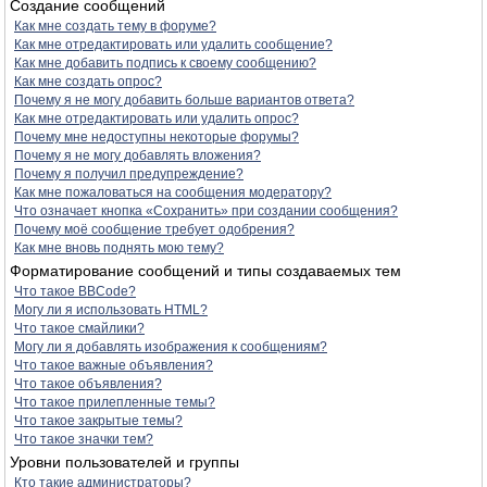
Создание сообщений
Как мне создать тему в форуме?
Как мне отредактировать или удалить сообщение?
Как мне добавить подпись к своему сообщению?
Как мне создать опрос?
Почему я не могу добавить больше вариантов ответа?
Как мне отредактировать или удалить опрос?
Почему мне недоступны некоторые форумы?
Почему я не могу добавлять вложения?
Почему я получил предупреждение?
Как мне пожаловаться на сообщения модератору?
Что означает кнопка «Сохранить» при создании сообщения?
Почему моё сообщение требует одобрения?
Как мне вновь поднять мою тему?
Форматирование сообщений и типы создаваемых тем
Что такое BBCode?
Могу ли я использовать HTML?
Что такое смайлики?
Могу ли я добавлять изображения к сообщениям?
Что такое важные объявления?
Что такое объявления?
Что такое прилепленные темы?
Что такое закрытые темы?
Что такое значки тем?
Уровни пользователей и группы
Кто такие администраторы?