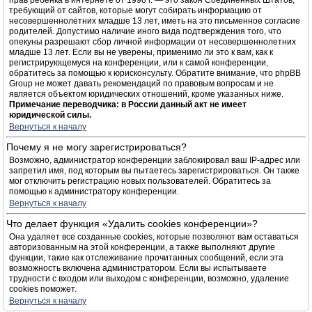
прав ребёнка в интернете от 1998 г. — это закон Соединённых Штатов,
требующий от сайтов, которые могут собирать информацию от
несовершеннолетних младше 13 лет, иметь на это письменное согласие
родителей. Допустимо наличие иного вида подтверждения того, что
опекуны разрешают сбор личной информации от несовершеннолетних
младше 13 лет. Если вы не уверены, применимо ли это к вам, как к
регистрирующемуся на конференции, или к самой конференции,
обратитесь за помощью к юрисконсульту. Обратите внимание, что phpBB
Group не может давать рекомендаций по правовым вопросам и не
является объектом юридических отношений, кроме указанных ниже.
Примечание переводчика: в России данный акт не имеет
юридической силы.
Вернуться к началу
Почему я не могу зарегистрироваться?
Возможно, администратор конференции заблокировал ваш IP-адрес или
запретил имя, под которым вы пытаетесь зарегистрироваться. Он также
мог отключить регистрацию новых пользователей. Обратитесь за
помощью к администратору конференции.
Вернуться к началу
Что делает функция «Удалить cookies конференции»?
Она удаляет все созданные cookies, которые позволяют вам оставаться
авторизованным на этой конференции, а также выполняют другие
функции, такие как отслеживание прочитанных сообщений, если эта
возможность включена администратором. Если вы испытываете
трудности с входом или выходом с конференции, возможно, удаление
cookies поможет.
Вернуться к началу