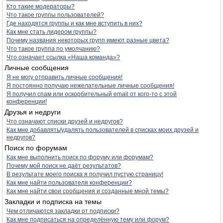
Кто такие модераторы?
Что такое группы пользователей?
Где находятся группы и как мне вступить в них?
Как мне стать лидером группы?
Почему названия некоторых групп имеют разные цвета?
Что такое группа по умолчанию?
Что означает ссылка «Наша команда»?
Личные сообщения
Я не могу отправить личные сообщения!
Я постоянно получаю нежелательные личные сообщения!
Я получил спам или оскорбительный email от кого-то с этой
конференции!
Друзья и недруги
Что означают списки друзей и недругов?
Как мне добавлять/удалять пользователей в списках моих друзей и
недругов?
Поиск по форумам
Как мне выполнить поиск по форуму или форумам?
Почему мой поиск не даёт результатов?
В результате моего поиска я получил пустую страницу!
Как мне найти пользователя конференции?
Как мне найти свои сообщения и созданные мной темы?
Закладки и подписка на темы
Чем отличаются закладки от подписки?
Как мне подписаться на определённую тему или форум?