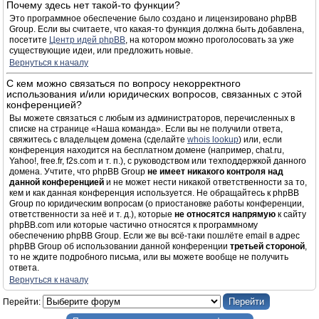
Почему здесь нет такой-то функции?
Это программное обеспечение было создано и лицензировано phpBB
Group. Если вы считаете, что какая-то функция должна быть добавлена,
посетите
Центр идей phpBB
, на котором можно проголосовать за уже
существующие идеи, или предложить новые.
Вернуться к началу
С кем можно связаться по вопросу некорректного
использования и/или юридических вопросов, связанных с этой
конференцией?
Вы можете связаться с любым из администраторов, перечисленных в
списке на странице «Наша команда». Если вы не получили ответа,
свяжитесь с владельцем домена (сделайте
whois lookup
) или, если
конференция находится на бесплатном домене (например, chat.ru,
Yahoo!, free.fr, f2s.com и т. п.), с руководством или техподдержкой данного
домена. Учтите, что phpBB Group
не имеет никакого контроля над
данной конференцией
и не может нести никакой ответственности за то,
кем и как данная конференция используется. Не обращайтесь к phpBB
Group по юридическим вопросам (о приостановке работы конференции,
ответственности за неё и т. д.), которые
не относятся напрямую
к сайту
phpBB.com или которые частично относятся к программному
обеспечению phpBB Group. Если же вы всё-таки пошлёте email в адрес
phpBB Group об использовании данной конференции
третьей стороной
,
то не ждите подробного письма, или вы можете вообще не получить
ответа.
Вернуться к началу
Перейти: