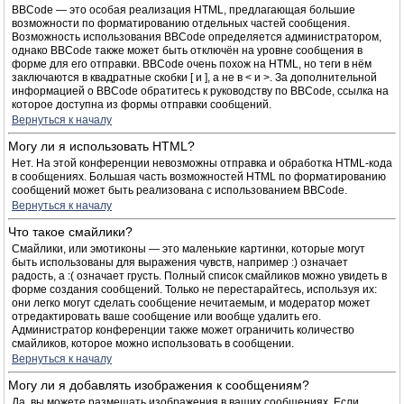
BBCode — это особая реализация HTML, предлагающая большие
возможности по форматированию отдельных частей сообщения.
Возможность использования BBCode определяется администратором,
однако BBCode также может быть отключён на уровне сообщения в
форме для его отправки. BBCode очень похож на HTML, но теги в нём
заключаются в квадратные скобки [ и ], а не в < и >. За дополнительной
информацией о BBCode обратитесь к руководству по BBCode, ссылка на
которое доступна из формы отправки сообщений.
Вернуться к началу
Могу ли я использовать HTML?
Нет. На этой конференции невозможны отправка и обработка HTML-кода
в сообщениях. Большая часть возможностей HTML по форматированию
сообщений может быть реализована с использованием BBCode.
Вернуться к началу
Что такое смайлики?
Смайлики, или эмотиконы — это маленькие картинки, которые могут
быть использованы для выражения чувств, например :) означает
радость, а :( означает грусть. Полный список смайликов можно увидеть в
форме создания сообщений. Только не перестарайтесь, используя их:
они легко могут сделать сообщение нечитаемым, и модератор может
отредактировать ваше сообщение или вообще удалить его.
Администратор конференции также может ограничить количество
смайликов, которое можно использовать в сообщении.
Вернуться к началу
Могу ли я добавлять изображения к сообщениям?
Да, вы можете размещать изображения в ваших сообщениях. Если