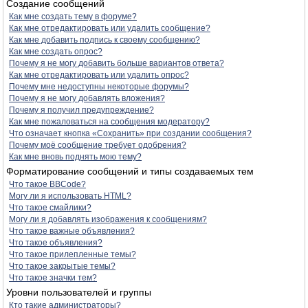
Создание сообщений
Как мне создать тему в форуме?
Как мне отредактировать или удалить сообщение?
Как мне добавить подпись к своему сообщению?
Как мне создать опрос?
Почему я не могу добавить больше вариантов ответа?
Как мне отредактировать или удалить опрос?
Почему мне недоступны некоторые форумы?
Почему я не могу добавлять вложения?
Почему я получил предупреждение?
Как мне пожаловаться на сообщения модератору?
Что означает кнопка «Сохранить» при создании сообщения?
Почему моё сообщение требует одобрения?
Как мне вновь поднять мою тему?
Форматирование сообщений и типы создаваемых тем
Что такое BBCode?
Могу ли я использовать HTML?
Что такое смайлики?
Могу ли я добавлять изображения к сообщениям?
Что такое важные объявления?
Что такое объявления?
Что такое прилепленные темы?
Что такое закрытые темы?
Что такое значки тем?
Уровни пользователей и группы
Кто такие администраторы?