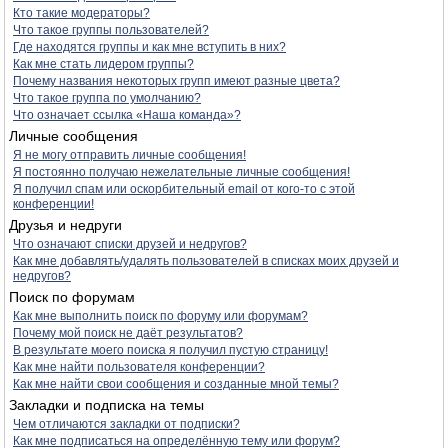
Кто такие модераторы?
Что такое группы пользователей?
Где находятся группы и как мне вступить в них?
Как мне стать лидером группы?
Почему названия некоторых групп имеют разные цвета?
Что такое группа по умолчанию?
Что означает ссылка «Наша команда»?
Личные сообщения
Я не могу отправить личные сообщения!
Я постоянно получаю нежелательные личные сообщения!
Я получил спам или оскорбительный email от кого-то с этой
конференции!
Друзья и недруги
Что означают списки друзей и недругов?
Как мне добавлять/удалять пользователей в списках моих друзей и
недругов?
Поиск по форумам
Как мне выполнить поиск по форуму или форумам?
Почему мой поиск не даёт результатов?
В результате моего поиска я получил пустую страницу!
Как мне найти пользователя конференции?
Как мне найти свои сообщения и созданные мной темы?
Закладки и подписка на темы
Чем отличаются закладки от подписки?
Как мне подписаться на определённую тему или форум?