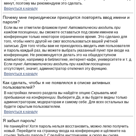
минут, поэтому мы рекомендуем это сделать.
Вернуться к началу
Почему мне периодически приходится повторять ввод имени и
пароля?
Если вы не отметили флажком пункт
Автоматически входить при
каждом посещении
, вы сможете оставаться под своим именем на
конференции только некоторое ограниченное время. Это сделано для
того, чтобы никто другой не смог воспользоваться вашей учётной
записью. Для того чтобы вам не приходилось вводить имя пользователя
и пароль каждый раз, вы можете выбрать указанный пункт при входе на
конференцию. Не рекомендуется делать это на общедоступном
компьютере, например в библиотеке, интернет-кафе, университете и т. д.
Если пункт
Автоматически входить при каждом посещении
отсутствует, значит, администратор отключил эту функцию.
Вернуться к началу
Как сделать, чтобы я не появлялся в списке активных
пользователей?
В настройках личного раздела вы найдёте опцию
Скрывать моё
пребывание на конференции
. Выберите
Да
, и вы будете видны только
администраторам, модераторам и самому себе. Для всех остальных вы
будете скрытым пользователем.
Вернуться к началу
Я забыл пароль!
Не паникуйте! Хотя пароль нельзя восстановить, можно легко получить
новый. Перейдите на страницу входа на конференцию и щёлкните на
ссылку
Забыли пароль?
. Следуйте инструкциям, и скоро вы снова