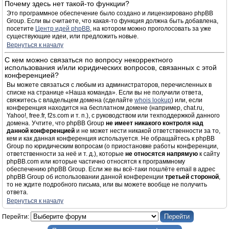
Почему здесь нет такой-то функции?
Это программное обеспечение было создано и лицензировано phpBB
Group. Если вы считаете, что какая-то функция должна быть добавлена,
посетите
Центр идей phpBB
, на котором можно проголосовать за уже
существующие идеи, или предложить новые.
Вернуться к началу
С кем можно связаться по вопросу некорректного
использования и/или юридических вопросов, связанных с этой
конференцией?
Вы можете связаться с любым из администраторов, перечисленных в
списке на странице «Наша команда». Если вы не получили ответа,
свяжитесь с владельцем домена (сделайте
whois lookup
) или, если
конференция находится на бесплатном домене (например, chat.ru,
Yahoo!, free.fr, f2s.com и т. п.), с руководством или техподдержкой данного
домена. Учтите, что phpBB Group
не имеет никакого контроля над
данной конференцией
и не может нести никакой ответственности за то,
кем и как данная конференция используется. Не обращайтесь к phpBB
Group по юридическим вопросам (о приостановке работы конференции,
ответственности за неё и т. д.), которые
не относятся напрямую
к сайту
phpBB.com или которые частично относятся к программному
обеспечению phpBB Group. Если же вы всё-таки пошлёте email в адрес
phpBB Group об использовании данной конференции
третьей стороной
,
то не ждите подробного письма, или вы можете вообще не получить
ответа.
Вернуться к началу
Перейти: