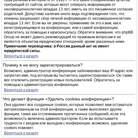
прав ребёнка в интернете от 1998 г. — это закон Соединённых Штатов,
требующий от сайтов, которые могут собирать информацию от
несовершеннолетних младше 13 лет, иметь на это письменное согласие
родителей. Допустимо наличие иного вида подтверждения того, что
опекуны разрешают сбор личной информации от несовершеннолетних
младше 13 лет. Если вы не уверены, применимо ли это к вам, как к
регистрирующемуся на конференции, или к самой конференции,
обратитесь за помощью к юрисконсульту. Обратите внимание, что phpBB
Group не может давать рекомендаций по правовым вопросам и не
является объектом юридических отношений, кроме указанных ниже.
Примечание переводчика: в России данный акт не имеет
юридической силы.
Вернуться к началу
Почему я не могу зарегистрироваться?
Возможно, администратор конференции заблокировал ваш IP-адрес или
запретил имя, под которым вы пытаетесь зарегистрироваться. Он также
мог отключить регистрацию новых пользователей. Обратитесь за
помощью к администратору конференции.
Вернуться к началу
Что делает функция «Удалить cookies конференции»?
Она удаляет все созданные cookies, которые позволяют вам оставаться
авторизованным на этой конференции, а также выполняют другие
функции, такие как отслеживание прочитанных сообщений, если эта
возможность включена администратором. Если вы испытываете
трудности с входом или выходом с конференции, возможно, удаление
cookies поможет.
Вернуться к началу