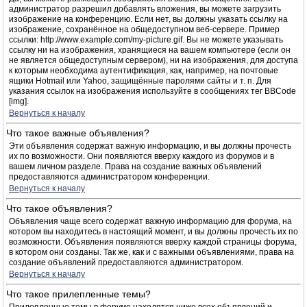
администратор разрешил добавлять вложения, вы можете загрузить
изображение на конференцию. Если нет, вы должны указать ссылку на
изображение, сохранённое на общедоступном веб-сервере. Пример
ссылки: http://www.example.com/my-picture.gif. Вы не можете указывать
ссылку ни на изображения, хранящиеся на вашем компьютере (если он
не является общедоступным сервером), ни на изображения, для доступа
к которым необходима аутентификация, как, например, на почтовые
ящики Hotmail или Yahoo, защищённые паролями сайты и т. п. Для
указания ссылок на изображения используйте в сообщениях тег BBCode
[img].
Вернуться к началу
Что такое важные объявления?
Эти объявления содержат важную информацию, и вы должны прочесть
их по возможности. Они появляются вверху каждого из форумов и в
вашем личном разделе. Права на создание важных объявлений
предоставляются администратором конференции.
Вернуться к началу
Что такое объявления?
Объявления чаще всего содержат важную информацию для форума, на
котором вы находитесь в настоящий момент, и вы должны прочесть их по
возможности. Объявления появляются вверху каждой страницы форума,
в котором они созданы. Так же, как и с важными объявлениями, права на
создание объявлений предоставляются администратором.
Вернуться к началу
Что такое прилепленные темы?