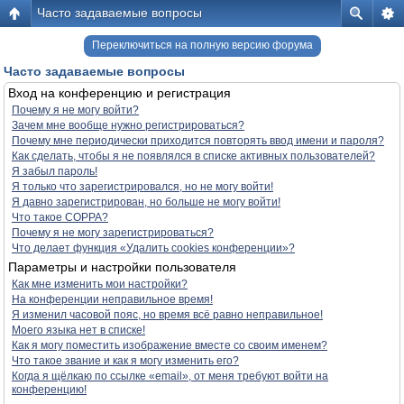
Часто задаваемые вопросы
Переключиться на полную версию форума
Часто задаваемые вопросы
Вход на конференцию и регистрация
Почему я не могу войти?
Зачем мне вообще нужно регистрироваться?
Почему мне периодически приходится повторять ввод имени и пароля?
Как сделать, чтобы я не появлялся в списке активных пользователей?
Я забыл пароль!
Я только что зарегистрировался, но не могу войти!
Я давно зарегистрирован, но больше не могу войти!
Что такое COPPA?
Почему я не могу зарегистрироваться?
Что делает функция «Удалить cookies конференции»?
Параметры и настройки пользователя
Как мне изменить мои настройки?
На конференции неправильное время!
Я изменил часовой пояс, но время всё равно неправильное!
Моего языка нет в списке!
Как я могу поместить изображение вместе со своим именем?
Что такое звание и как я могу изменить его?
Когда я щёлкаю по ссылке «email», от меня требуют войти на
конференцию!