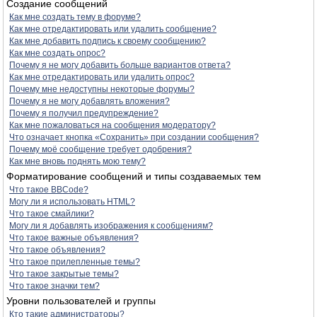
Создание сообщений
Как мне создать тему в форуме?
Как мне отредактировать или удалить сообщение?
Как мне добавить подпись к своему сообщению?
Как мне создать опрос?
Почему я не могу добавить больше вариантов ответа?
Как мне отредактировать или удалить опрос?
Почему мне недоступны некоторые форумы?
Почему я не могу добавлять вложения?
Почему я получил предупреждение?
Как мне пожаловаться на сообщения модератору?
Что означает кнопка «Сохранить» при создании сообщения?
Почему моё сообщение требует одобрения?
Как мне вновь поднять мою тему?
Форматирование сообщений и типы создаваемых тем
Что такое BBCode?
Могу ли я использовать HTML?
Что такое смайлики?
Могу ли я добавлять изображения к сообщениям?
Что такое важные объявления?
Что такое объявления?
Что такое прилепленные темы?
Что такое закрытые темы?
Что такое значки тем?
Уровни пользователей и группы
Кто такие администраторы?