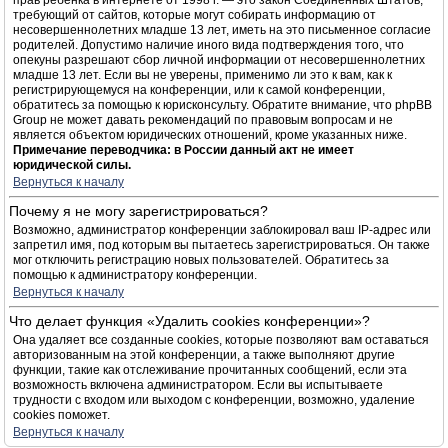
прав ребёнка в интернете от 1998 г. — это закон Соединённых Штатов,
требующий от сайтов, которые могут собирать информацию от
несовершеннолетних младше 13 лет, иметь на это письменное согласие
родителей. Допустимо наличие иного вида подтверждения того, что
опекуны разрешают сбор личной информации от несовершеннолетних
младше 13 лет. Если вы не уверены, применимо ли это к вам, как к
регистрирующемуся на конференции, или к самой конференции,
обратитесь за помощью к юрисконсульту. Обратите внимание, что phpBB
Group не может давать рекомендаций по правовым вопросам и не
является объектом юридических отношений, кроме указанных ниже.
Примечание переводчика: в России данный акт не имеет
юридической силы.
Вернуться к началу
Почему я не могу зарегистрироваться?
Возможно, администратор конференции заблокировал ваш IP-адрес или
запретил имя, под которым вы пытаетесь зарегистрироваться. Он также
мог отключить регистрацию новых пользователей. Обратитесь за
помощью к администратору конференции.
Вернуться к началу
Что делает функция «Удалить cookies конференции»?
Она удаляет все созданные cookies, которые позволяют вам оставаться
авторизованным на этой конференции, а также выполняют другие
функции, такие как отслеживание прочитанных сообщений, если эта
возможность включена администратором. Если вы испытываете
трудности с входом или выходом с конференции, возможно, удаление
cookies поможет.
Вернуться к началу