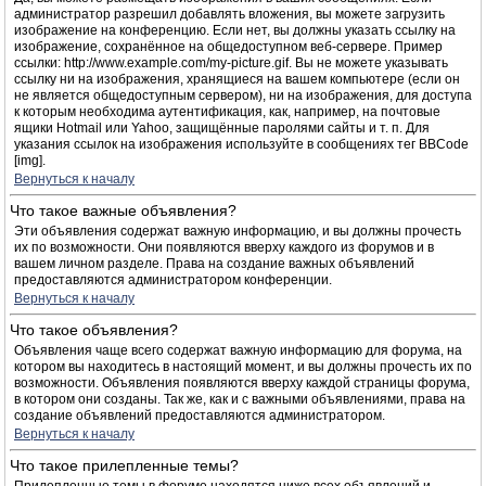
администратор разрешил добавлять вложения, вы можете загрузить
изображение на конференцию. Если нет, вы должны указать ссылку на
изображение, сохранённое на общедоступном веб-сервере. Пример
ссылки: http://www.example.com/my-picture.gif. Вы не можете указывать
ссылку ни на изображения, хранящиеся на вашем компьютере (если он
не является общедоступным сервером), ни на изображения, для доступа
к которым необходима аутентификация, как, например, на почтовые
ящики Hotmail или Yahoo, защищённые паролями сайты и т. п. Для
указания ссылок на изображения используйте в сообщениях тег BBCode
[img].
Вернуться к началу
Что такое важные объявления?
Эти объявления содержат важную информацию, и вы должны прочесть
их по возможности. Они появляются вверху каждого из форумов и в
вашем личном разделе. Права на создание важных объявлений
предоставляются администратором конференции.
Вернуться к началу
Что такое объявления?
Объявления чаще всего содержат важную информацию для форума, на
котором вы находитесь в настоящий момент, и вы должны прочесть их по
возможности. Объявления появляются вверху каждой страницы форума,
в котором они созданы. Так же, как и с важными объявлениями, права на
создание объявлений предоставляются администратором.
Вернуться к началу
Что такое прилепленные темы?