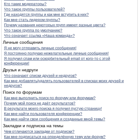
Кто такие модераторы?
Что такое группы пользователей?
Где находятся группы и как мне вступить в них?
Как мне стать лидером группы?
Почему названия некоторых групп имеют разные цвета?
Что такое группа по умолчанию?
Что означает ссылка «Наша команда»?
Личные сообщения
Я не могу отправить личные сообщения!
Я постоянно получаю нежелательные личные сообщения!
Я получил спам или оскорбительный email от кого-то с этой
конференции!
Друзья и недруги
Что означают списки друзей и недругов?
Как мне добавлять/удалять пользователей в списках моих друзей и
недругов?
Поиск по форумам
Как мне выполнить поиск по форуму или форумам?
Почему мой поиск не даёт результатов?
В результате моего поиска я получил пустую страницу!
Как мне найти пользователя конференции?
Как мне найти свои сообщения и созданные мной темы?
Закладки и подписка на темы
Чем отличаются закладки от подписки?
Как мне подписаться на определённую тему или форум?