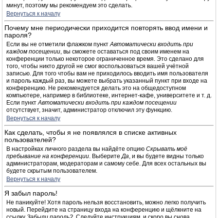
минут, поэтому мы рекомендуем это сделать.
Вернуться к началу
Почему мне периодически приходится повторять ввод имени и
пароля?
Если вы не отметили флажком пункт
Автоматически входить при
каждом посещении
, вы сможете оставаться под своим именем на
конференции только некоторое ограниченное время. Это сделано для
того, чтобы никто другой не смог воспользоваться вашей учётной
записью. Для того чтобы вам не приходилось вводить имя пользователя
и пароль каждый раз, вы можете выбрать указанный пункт при входе на
конференцию. Не рекомендуется делать это на общедоступном
компьютере, например в библиотеке, интернет-кафе, университете и т. д.
Если пункт
Автоматически входить при каждом посещении
отсутствует, значит, администратор отключил эту функцию.
Вернуться к началу
Как сделать, чтобы я не появлялся в списке активных
пользователей?
В настройках личного раздела вы найдёте опцию
Скрывать моё
пребывание на конференции
. Выберите
Да
, и вы будете видны только
администраторам, модераторам и самому себе. Для всех остальных вы
будете скрытым пользователем.
Вернуться к началу
Я забыл пароль!
Не паникуйте! Хотя пароль нельзя восстановить, можно легко получить
новый. Перейдите на страницу входа на конференцию и щёлкните на
ссылку
Забыли пароль?
. Следуйте инструкциям, и скоро вы снова