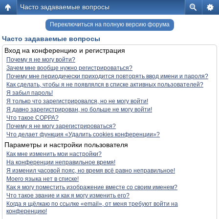
Часто задаваемые вопросы
Переключиться на полную версию форума
Часто задаваемые вопросы
Вход на конференцию и регистрация
Почему я не могу войти?
Зачем мне вообще нужно регистрироваться?
Почему мне периодически приходится повторять ввод имени и пароля?
Как сделать, чтобы я не появлялся в списке активных пользователей?
Я забыл пароль!
Я только что зарегистрировался, но не могу войти!
Я давно зарегистрирован, но больше не могу войти!
Что такое COPPA?
Почему я не могу зарегистрироваться?
Что делает функция «Удалить cookies конференции»?
Параметры и настройки пользователя
Как мне изменить мои настройки?
На конференции неправильное время!
Я изменил часовой пояс, но время всё равно неправильное!
Моего языка нет в списке!
Как я могу поместить изображение вместе со своим именем?
Что такое звание и как я могу изменить его?
Когда я щёлкаю по ссылке «email», от меня требуют войти на
конференцию!