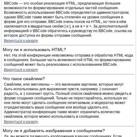
BBCode — это особая реализация HTML, предлагающая большие
возможности по форматированию отдельных частей сообщения.
Возможность использования BBCode определяется администратором,
однако BBCode также может быть отключён на уровне сообщения в
форме для его отправки. BBCode очень похож на HTML, но теги в нём
заключаются в квадратные скобки [ и ], а не в < и >. За дополнительной
информацией о BBCode обратитесь к руководству по BBCode, ссылка на
которое доступна из формы отправки сообщений.
Вернуться к началу
Могу ли я использовать HTML?
Нет. На этой конференции невозможны отправка и обработка HTML-кода
в сообщениях. Большая часть возможностей HTML по форматированию
сообщений может быть реализована с использованием BBCode.
Вернуться к началу
Что такое смайлики?
Смайлики, или эмотиконы — это маленькие картинки, которые могут
быть использованы для выражения чувств, например :) означает
радость, а :( означает грусть. Полный список смайликов можно увидеть в
форме создания сообщений. Только не перестарайтесь, используя их:
они легко могут сделать сообщение нечитаемым, и модератор может
отредактировать ваше сообщение или вообще удалить его.
Администратор конференции также может ограничить количество
смайликов, которое можно использовать в сообщении.
Вернуться к началу
Могу ли я добавлять изображения к сообщениям?
Да, вы можете размещать изображения в ваших сообщениях. Если