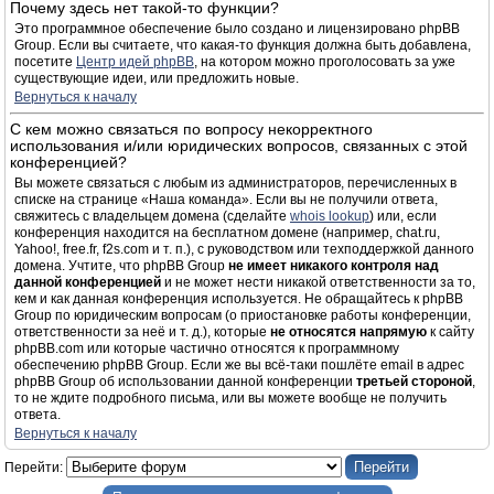
Почему здесь нет такой-то функции?
Это программное обеспечение было создано и лицензировано phpBB
Group. Если вы считаете, что какая-то функция должна быть добавлена,
посетите
Центр идей phpBB
, на котором можно проголосовать за уже
существующие идеи, или предложить новые.
Вернуться к началу
С кем можно связаться по вопросу некорректного
использования и/или юридических вопросов, связанных с этой
конференцией?
Вы можете связаться с любым из администраторов, перечисленных в
списке на странице «Наша команда». Если вы не получили ответа,
свяжитесь с владельцем домена (сделайте
whois lookup
) или, если
конференция находится на бесплатном домене (например, chat.ru,
Yahoo!, free.fr, f2s.com и т. п.), с руководством или техподдержкой данного
домена. Учтите, что phpBB Group
не имеет никакого контроля над
данной конференцией
и не может нести никакой ответственности за то,
кем и как данная конференция используется. Не обращайтесь к phpBB
Group по юридическим вопросам (о приостановке работы конференции,
ответственности за неё и т. д.), которые
не относятся напрямую
к сайту
phpBB.com или которые частично относятся к программному
обеспечению phpBB Group. Если же вы всё-таки пошлёте email в адрес
phpBB Group об использовании данной конференции
третьей стороной
,
то не ждите подробного письма, или вы можете вообще не получить
ответа.
Вернуться к началу
Перейти: