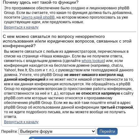
Почему здесь нет такой-то функции?
Это программное обеспечение было создано и лицензировано phpBB
Group. Если вы считаете, что какая-то функция должна быть добавлена,
посетите
Центр идей phpBB
, на котором можно проголосовать за уже
существующие идеи, или предложить новые.
Вернуться к началу
С кем можно связаться по вопросу некорректного
использования и/или юридических вопросов, связанных с этой
конференцией?
Вы можете связаться с любым из администраторов, перечисленных в
списке на странице «Наша команда». Если вы не получили ответа,
свяжитесь с владельцем домена (сделайте
whois lookup
) или, если
конференция находится на бесплатном домене (например, chat.ru,
Yahoo!, free.fr, f2s.com и т. п.), с руководством или техподдержкой данного
домена. Учтите, что phpBB Group
не имеет никакого контроля над
данной конференцией
и не может нести никакой ответственности за то,
кем и как данная конференция используется. Не обращайтесь к phpBB
Group по юридическим вопросам (о приостановке работы конференции,
ответственности за неё и т. д.), которые
не относятся напрямую
к сайту
phpBB.com или которые частично относятся к программному
обеспечению phpBB Group. Если же вы всё-таки пошлёте email в адрес
phpBB Group об использовании данной конференции
третьей стороной
,
то не ждите подробного письма, или вы можете вообще не получить
ответа.
Вернуться к началу
Перейти: