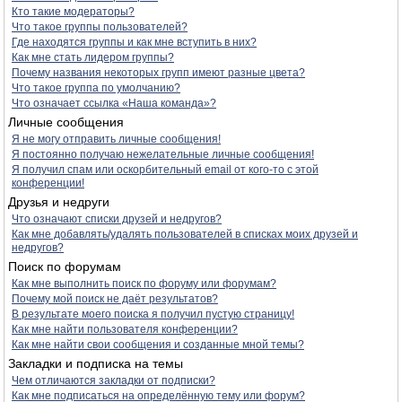
Кто такие модераторы?
Что такое группы пользователей?
Где находятся группы и как мне вступить в них?
Как мне стать лидером группы?
Почему названия некоторых групп имеют разные цвета?
Что такое группа по умолчанию?
Что означает ссылка «Наша команда»?
Личные сообщения
Я не могу отправить личные сообщения!
Я постоянно получаю нежелательные личные сообщения!
Я получил спам или оскорбительный email от кого-то с этой
конференции!
Друзья и недруги
Что означают списки друзей и недругов?
Как мне добавлять/удалять пользователей в списках моих друзей и
недругов?
Поиск по форумам
Как мне выполнить поиск по форуму или форумам?
Почему мой поиск не даёт результатов?
В результате моего поиска я получил пустую страницу!
Как мне найти пользователя конференции?
Как мне найти свои сообщения и созданные мной темы?
Закладки и подписка на темы
Чем отличаются закладки от подписки?
Как мне подписаться на определённую тему или форум?