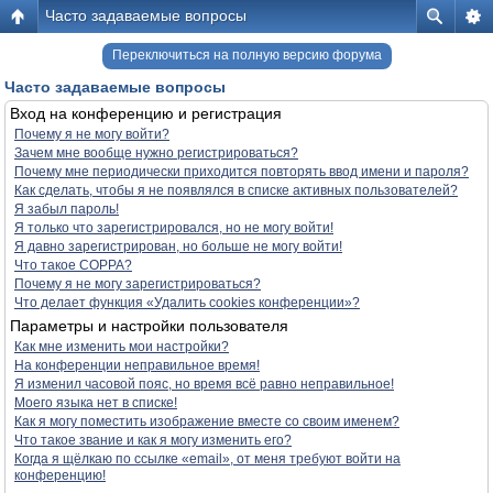
Часто задаваемые вопросы
Переключиться на полную версию форума
Часто задаваемые вопросы
Вход на конференцию и регистрация
Почему я не могу войти?
Зачем мне вообще нужно регистрироваться?
Почему мне периодически приходится повторять ввод имени и пароля?
Как сделать, чтобы я не появлялся в списке активных пользователей?
Я забыл пароль!
Я только что зарегистрировался, но не могу войти!
Я давно зарегистрирован, но больше не могу войти!
Что такое COPPA?
Почему я не могу зарегистрироваться?
Что делает функция «Удалить cookies конференции»?
Параметры и настройки пользователя
Как мне изменить мои настройки?
На конференции неправильное время!
Я изменил часовой пояс, но время всё равно неправильное!
Моего языка нет в списке!
Как я могу поместить изображение вместе со своим именем?
Что такое звание и как я могу изменить его?
Когда я щёлкаю по ссылке «email», от меня требуют войти на
конференцию!