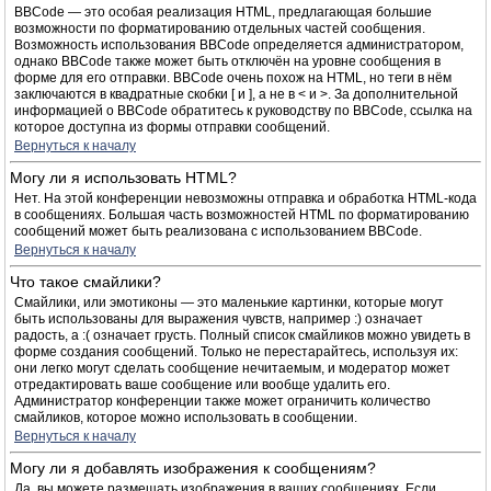
BBCode — это особая реализация HTML, предлагающая большие
возможности по форматированию отдельных частей сообщения.
Возможность использования BBCode определяется администратором,
однако BBCode также может быть отключён на уровне сообщения в
форме для его отправки. BBCode очень похож на HTML, но теги в нём
заключаются в квадратные скобки [ и ], а не в < и >. За дополнительной
информацией о BBCode обратитесь к руководству по BBCode, ссылка на
которое доступна из формы отправки сообщений.
Вернуться к началу
Могу ли я использовать HTML?
Нет. На этой конференции невозможны отправка и обработка HTML-кода
в сообщениях. Большая часть возможностей HTML по форматированию
сообщений может быть реализована с использованием BBCode.
Вернуться к началу
Что такое смайлики?
Смайлики, или эмотиконы — это маленькие картинки, которые могут
быть использованы для выражения чувств, например :) означает
радость, а :( означает грусть. Полный список смайликов можно увидеть в
форме создания сообщений. Только не перестарайтесь, используя их:
они легко могут сделать сообщение нечитаемым, и модератор может
отредактировать ваше сообщение или вообще удалить его.
Администратор конференции также может ограничить количество
смайликов, которое можно использовать в сообщении.
Вернуться к началу
Могу ли я добавлять изображения к сообщениям?
Да, вы можете размещать изображения в ваших сообщениях. Если