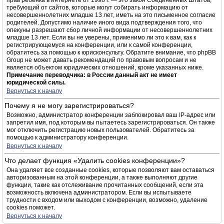
прав ребёнка в интернете от 1998 г. — это закон Соединённых Штатов,
требующий от сайтов, которые могут собирать информацию от
несовершеннолетних младше 13 лет, иметь на это письменное согласие
родителей. Допустимо наличие иного вида подтверждения того, что
опекуны разрешают сбор личной информации от несовершеннолетних
младше 13 лет. Если вы не уверены, применимо ли это к вам, как к
регистрирующемуся на конференции, или к самой конференции,
обратитесь за помощью к юрисконсульту. Обратите внимание, что phpBB
Group не может давать рекомендаций по правовым вопросам и не
является объектом юридических отношений, кроме указанных ниже.
Примечание переводчика: в России данный акт не имеет
юридической силы.
Вернуться к началу
Почему я не могу зарегистрироваться?
Возможно, администратор конференции заблокировал ваш IP-адрес или
запретил имя, под которым вы пытаетесь зарегистрироваться. Он также
мог отключить регистрацию новых пользователей. Обратитесь за
помощью к администратору конференции.
Вернуться к началу
Что делает функция «Удалить cookies конференции»?
Она удаляет все созданные cookies, которые позволяют вам оставаться
авторизованным на этой конференции, а также выполняют другие
функции, такие как отслеживание прочитанных сообщений, если эта
возможность включена администратором. Если вы испытываете
трудности с входом или выходом с конференции, возможно, удаление
cookies поможет.
Вернуться к началу