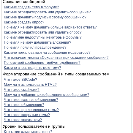
Создание сообщений
Как мне создать тему в форуме?
Как мне отредактировать или удалить сообщение?
Как мне добавить подпись к своему сообщению?
Как мне создать опрос?
Почему я не могу добавить больше вариантов ответа?
Как мне отредактировать или удалить опрос?
Почему мне недоступны некоторые форумы?
Почему я не могу добавлять вложения?
Почему я получил предупреждение?
Как мне пожаловаться на сообщения модератору?
Что означает кнопка «Сохранить» при создании сообщения?
Почему моё сообщение требует одобрения?
Как мне вновь поднять мою тему?
Форматирование сообщений и типы создаваемых тем
Что такое BBCode?
Могу ли я использовать HTML?
Что такое смайлики?
Могу ли я добавлять изображения к сообщениям?
Что такое важные объявления?
Что такое объявления?
Что такое прилепленные темы?
Что такое закрытые темы?
Что такое значки тем?
Уровни пользователей и группы
Кто такие администраторы?