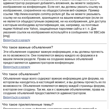
администратор разрешил добавлять вложения, вы можете загрузить
изображение на конференцию. Если нет, вы должны указать ссылку на
изображение, сохранённое на общедоступном веб-сервере. Пример
ссылки: http://www.example.com/my-picture.gif. Вы не можете указывать
ссылку ни на изображения, хранящиеся на вашем компьютере (если он
не является общедоступным сервером), ни на изображения, для доступа
к которым необходима аутентификация, как, например, на почтовые
ящики Hotmail или Yahoo, защищённые паролями сайты и т. п. Для
указания ссылок на изображения используйте в сообщениях тег BBCode
[img].
Вернуться к началу
Что такое важные объявления?
Эти объявления содержат важную информацию, и вы должны прочесть
их по возможности. Они появляются вверху каждого из форумов и в
вашем личном разделе. Права на создание важных объявлений
предоставляются администратором конференции.
Вернуться к началу
Что такое объявления?
Объявления чаще всего содержат важную информацию для форума, на
котором вы находитесь в настоящий момент, и вы должны прочесть их по
возможности. Объявления появляются вверху каждой страницы форума,
в котором они созданы. Так же, как и с важными объявлениями, права на
создание объявлений предоставляются администратором.
Вернуться к началу
Что такое прилепленные темы?