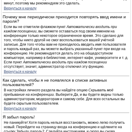
минут, поэтому мы рекомендуем это сделать.
Вернуться к началу
Почему мне периодически приходится повторять ввод имени и
пароля?
Если вы не отметили флажком пункт
Автоматически входить при
каждом посещении
, вы сможете оставаться под своим именем на
конференции только некоторое ограниченное время. Это сделано для
того, чтобы никто другой не смог воспользоваться вашей учётной
записью. Для того чтобы вам не приходилось вводить имя пользователя
и пароль каждый раз, вы можете выбрать указанный пункт при входе на
конференцию. Не рекомендуется делать это на общедоступном
компьютере, например в библиотеке, интернет-кафе, университете и т. д.
Если пункт
Автоматически входить при каждом посещении
отсутствует, значит, администратор отключил эту функцию.
Вернуться к началу
Как сделать, чтобы я не появлялся в списке активных
пользователей?
В настройках личного раздела вы найдёте опцию
Скрывать моё
пребывание на конференции
. Выберите
Да
, и вы будете видны только
администраторам, модераторам и самому себе. Для всех остальных вы
будете скрытым пользователем.
Вернуться к началу
Я забыл пароль!
Не паникуйте! Хотя пароль нельзя восстановить, можно легко получить
новый. Перейдите на страницу входа на конференцию и щёлкните на
ссылку
Забыли пароль?
. Следуйте инструкциям, и скоро вы снова