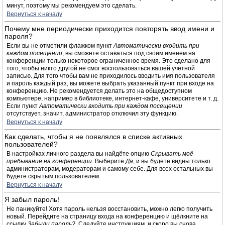
минут, поэтому мы рекомендуем это сделать.
Вернуться к началу
Почему мне периодически приходится повторять ввод имени и
пароля?
Если вы не отметили флажком пункт
Автоматически входить при
каждом посещении
, вы сможете оставаться под своим именем на
конференции только некоторое ограниченное время. Это сделано для
того, чтобы никто другой не смог воспользоваться вашей учётной
записью. Для того чтобы вам не приходилось вводить имя пользователя
и пароль каждый раз, вы можете выбрать указанный пункт при входе на
конференцию. Не рекомендуется делать это на общедоступном
компьютере, например в библиотеке, интернет-кафе, университете и т. д.
Если пункт
Автоматически входить при каждом посещении
отсутствует, значит, администратор отключил эту функцию.
Вернуться к началу
Как сделать, чтобы я не появлялся в списке активных
пользователей?
В настройках личного раздела вы найдёте опцию
Скрывать моё
пребывание на конференции
. Выберите
Да
, и вы будете видны только
администраторам, модераторам и самому себе. Для всех остальных вы
будете скрытым пользователем.
Вернуться к началу
Я забыл пароль!
Не паникуйте! Хотя пароль нельзя восстановить, можно легко получить
новый. Перейдите на страницу входа на конференцию и щёлкните на
ссылку
Забыли пароль?
. Следуйте инструкциям, и скоро вы снова