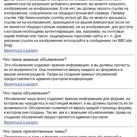
администратор разрешил добавлять вложения, вы можете загрузить
изображение на конференцию. Если нет, вы должны указать ссылку на
изображение, сохранённое на общедоступном веб-сервере. Пример
ссылки: http://www.example.com/my-picture.gif. Вы не можете указывать
ссылку ни на изображения, хранящиеся на вашем компьютере (если он
не является общедоступным сервером), ни на изображения, для доступа
к которым необходима аутентификация, как, например, на почтовые
ящики Hotmail или Yahoo, защищённые паролями сайты и т. п. Для
указания ссылок на изображения используйте в сообщениях тег BBCode
[img].
Вернуться к началу
Что такое важные объявления?
Эти объявления содержат важную информацию, и вы должны прочесть
их по возможности. Они появляются вверху каждого из форумов и в
вашем личном разделе. Права на создание важных объявлений
предоставляются администратором конференции.
Вернуться к началу
Что такое объявления?
Объявления чаще всего содержат важную информацию для форума, на
котором вы находитесь в настоящий момент, и вы должны прочесть их по
возможности. Объявления появляются вверху каждой страницы форума,
в котором они созданы. Так же, как и с важными объявлениями, права на
создание объявлений предоставляются администратором.
Вернуться к началу
Что такое прилепленные темы?