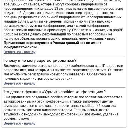
прав ребёнка в интернете от 1998 г. — это закон Соединённых Штатов,
требующий от сайтов, которые могут собирать информацию от
несовершеннолетних младше 13 лет, иметь на это письменное согласие
родителей. Допустимо наличие иного вида подтверждения того, что
опекуны разрешают сбор личной информации от несовершеннолетних
младше 13 лет. Если вы не уверены, применимо ли это к вам, как к
регистрирующемуся на конференции, или к самой конференции,
обратитесь за помощью к юрисконсульту. Обратите внимание, что phpBB
Group не может давать рекомендаций по правовым вопросам и не
является объектом юридических отношений, кроме указанных ниже.
Примечание переводчика: в России данный акт не имеет
юридической силы.
Вернуться к началу
Почему я не могу зарегистрироваться?
Возможно, администратор конференции заблокировал ваш IP-адрес или
запретил имя, под которым вы пытаетесь зарегистрироваться. Он также
мог отключить регистрацию новых пользователей. Обратитесь за
помощью к администратору конференции.
Вернуться к началу
Что делает функция «Удалить cookies конференции»?
Она удаляет все созданные cookies, которые позволяют вам оставаться
авторизованным на этой конференции, а также выполняют другие
функции, такие как отслеживание прочитанных сообщений, если эта
возможность включена администратором. Если вы испытываете
трудности с входом или выходом с конференции, возможно, удаление
cookies поможет.
Вернуться к началу