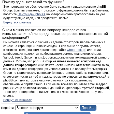
Почему здесь нет такой-то функции?
Это программное обеспечение было создано и лицензировано phpBB
Group. Если вы считаете, что какая-то функция должна быть добавлена,
посетите
Центр идей phpBB
, на котором можно проголосовать за уже
существующие идеи, или предложить новые.
Вернуться к началу
С кем можно связаться по вопросу некорректного
использования и/или юридических вопросов, связанных с этой
конференцией?
Вы можете связаться с любым из администраторов, перечисленных в
списке на странице «Наша команда». Если вы не получили ответа,
свяжитесь с владельцем домена (сделайте
whois lookup
) или, если
конференция находится на бесплатном домене (например, chat.ru,
Yahoo!, free.fr, f2s.com и т. п.), с руководством или техподдержкой данного
домена. Учтите, что phpBB Group
не имеет никакого контроля над
данной конференцией
и не может нести никакой ответственности за то,
кем и как данная конференция используется. Не обращайтесь к phpBB
Group по юридическим вопросам (о приостановке работы конференции,
ответственности за неё и т. д.), которые
не относятся напрямую
к сайту
phpBB.com или которые частично относятся к программному
обеспечению phpBB Group. Если же вы всё-таки пошлёте email в адрес
phpBB Group об использовании данной конференции
третьей стороной
,
то не ждите подробного письма, или вы можете вообще не получить
ответа.
Вернуться к началу
Перейти: