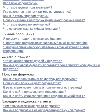
Кто такие модераторы?
Что такое группы пользователей?
Где находятся группы и как мне вступить в них?
Как мне стать лидером группы?
Почему названия некоторых групп имеют разные цвета?
Что такое группа по умолчанию?
Что означает ссылка «Наша команда»?
Личные сообщения
Я не могу отправить личные сообщения!
Я постоянно получаю нежелательные личные сообщения!
Я получил спам или оскорбительный email от кого-то с этой
конференции!
Друзья и недруги
Что означают списки друзей и недругов?
Как мне добавлять/удалять пользователей в списках моих друзей и
недругов?
Поиск по форумам
Как мне выполнить поиск по форуму или форумам?
Почему мой поиск не даёт результатов?
В результате моего поиска я получил пустую страницу!
Как мне найти пользователя конференции?
Как мне найти свои сообщения и созданные мной темы?
Закладки и подписка на темы
Чем отличаются закладки от подписки?
Как мне подписаться на определённую тему или форум?