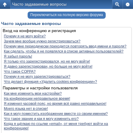
Часто задаваемые вопросы
Переключиться на полную версию форума
Часто задаваемые вопросы
Вход на конференцию и регистрация
Почему я не могу войти?
Зачем мне вообще нужно регистрироваться?
Почему мне периодически приходится повторять ввод имени и пароля?
Как сделать, чтобы я не появлялся в списке активных пользователей?
Я забыл пароль!
Я только что зарегистрировался, но не могу войти!
Я давно зарегистрирован, но больше не могу войти!
Что такое COPPA?
Почему я не могу зарегистрироваться?
Что делает функция «Удалить cookies конференции»?
Параметры и настройки пользователя
Как мне изменить мои настройки?
На конференции неправильное время!
Я изменил часовой пояс, но время всё равно неправильное!
Моего языка нет в списке!
Как я могу поместить изображение вместе со своим именем?
Что такое звание и как я могу изменить его?
Когда я щёлкаю по ссылке «email», от меня требуют войти на
конференцию!