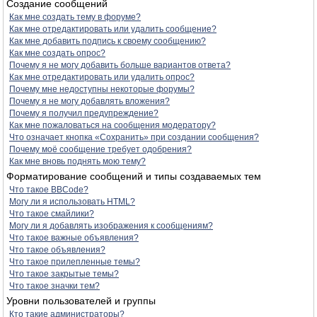
Создание сообщений
Как мне создать тему в форуме?
Как мне отредактировать или удалить сообщение?
Как мне добавить подпись к своему сообщению?
Как мне создать опрос?
Почему я не могу добавить больше вариантов ответа?
Как мне отредактировать или удалить опрос?
Почему мне недоступны некоторые форумы?
Почему я не могу добавлять вложения?
Почему я получил предупреждение?
Как мне пожаловаться на сообщения модератору?
Что означает кнопка «Сохранить» при создании сообщения?
Почему моё сообщение требует одобрения?
Как мне вновь поднять мою тему?
Форматирование сообщений и типы создаваемых тем
Что такое BBCode?
Могу ли я использовать HTML?
Что такое смайлики?
Могу ли я добавлять изображения к сообщениям?
Что такое важные объявления?
Что такое объявления?
Что такое прилепленные темы?
Что такое закрытые темы?
Что такое значки тем?
Уровни пользователей и группы
Кто такие администраторы?