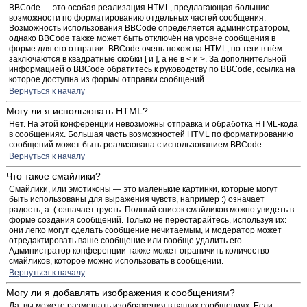
BBCode — это особая реализация HTML, предлагающая большие
возможности по форматированию отдельных частей сообщения.
Возможность использования BBCode определяется администратором,
однако BBCode также может быть отключён на уровне сообщения в
форме для его отправки. BBCode очень похож на HTML, но теги в нём
заключаются в квадратные скобки [ и ], а не в < и >. За дополнительной
информацией о BBCode обратитесь к руководству по BBCode, ссылка на
которое доступна из формы отправки сообщений.
Вернуться к началу
Могу ли я использовать HTML?
Нет. На этой конференции невозможны отправка и обработка HTML-кода
в сообщениях. Большая часть возможностей HTML по форматированию
сообщений может быть реализована с использованием BBCode.
Вернуться к началу
Что такое смайлики?
Смайлики, или эмотиконы — это маленькие картинки, которые могут
быть использованы для выражения чувств, например :) означает
радость, а :( означает грусть. Полный список смайликов можно увидеть в
форме создания сообщений. Только не перестарайтесь, используя их:
они легко могут сделать сообщение нечитаемым, и модератор может
отредактировать ваше сообщение или вообще удалить его.
Администратор конференции также может ограничить количество
смайликов, которое можно использовать в сообщении.
Вернуться к началу
Могу ли я добавлять изображения к сообщениям?
Да, вы можете размещать изображения в ваших сообщениях. Если