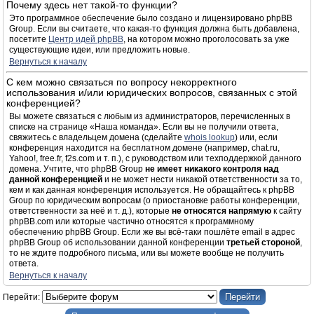
Почему здесь нет такой-то функции?
Это программное обеспечение было создано и лицензировано phpBB
Group. Если вы считаете, что какая-то функция должна быть добавлена,
посетите
Центр идей phpBB
, на котором можно проголосовать за уже
существующие идеи, или предложить новые.
Вернуться к началу
С кем можно связаться по вопросу некорректного
использования и/или юридических вопросов, связанных с этой
конференцией?
Вы можете связаться с любым из администраторов, перечисленных в
списке на странице «Наша команда». Если вы не получили ответа,
свяжитесь с владельцем домена (сделайте
whois lookup
) или, если
конференция находится на бесплатном домене (например, chat.ru,
Yahoo!, free.fr, f2s.com и т. п.), с руководством или техподдержкой данного
домена. Учтите, что phpBB Group
не имеет никакого контроля над
данной конференцией
и не может нести никакой ответственности за то,
кем и как данная конференция используется. Не обращайтесь к phpBB
Group по юридическим вопросам (о приостановке работы конференции,
ответственности за неё и т. д.), которые
не относятся напрямую
к сайту
phpBB.com или которые частично относятся к программному
обеспечению phpBB Group. Если же вы всё-таки пошлёте email в адрес
phpBB Group об использовании данной конференции
третьей стороной
,
то не ждите подробного письма, или вы можете вообще не получить
ответа.
Вернуться к началу
Перейти: