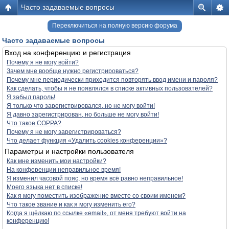
Часто задаваемые вопросы
Переключиться на полную версию форума
Часто задаваемые вопросы
Вход на конференцию и регистрация
Почему я не могу войти?
Зачем мне вообще нужно регистрироваться?
Почему мне периодически приходится повторять ввод имени и пароля?
Как сделать, чтобы я не появлялся в списке активных пользователей?
Я забыл пароль!
Я только что зарегистрировался, но не могу войти!
Я давно зарегистрирован, но больше не могу войти!
Что такое COPPA?
Почему я не могу зарегистрироваться?
Что делает функция «Удалить cookies конференции»?
Параметры и настройки пользователя
Как мне изменить мои настройки?
На конференции неправильное время!
Я изменил часовой пояс, но время всё равно неправильное!
Моего языка нет в списке!
Как я могу поместить изображение вместе со своим именем?
Что такое звание и как я могу изменить его?
Когда я щёлкаю по ссылке «email», от меня требуют войти на
конференцию!