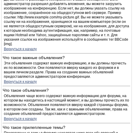
администратор разрешил добавлять вложения, вы можете загрузить
изображение на конференцию. Если нет, вы должны указать ссылку на
изображение, сохранённое на общедоступном веб-сервере. Пример
ссылки: http://www.example.com/my-picture.gif. Вы не можете указывать
ссылку ни на изображения, хранящиеся на вашем компьютере (если он
не является общедоступным сервером), ни на изображения, для доступа
к которым необходима аутентификация, как, например, на почтовые
ящики Hotmail или Yahoo, защищённые паролями сайты и т. п. Для
указания ссылок на изображения используйте в сообщениях тег BBCode
[img].
Вернуться к началу
Что такое важные объявления?
Эти объявления содержат важную информацию, и вы должны прочесть
их по возможности. Они появляются вверху каждого из форумов и в
вашем личном разделе. Права на создание важных объявлений
предоставляются администратором конференции.
Вернуться к началу
Что такое объявления?
Объявления чаще всего содержат важную информацию для форума, на
котором вы находитесь в настоящий момент, и вы должны прочесть их по
возможности. Объявления появляются вверху каждой страницы форума,
в котором они созданы. Так же, как и с важными объявлениями, права на
создание объявлений предоставляются администратором.
Вернуться к началу
Что такое прилепленные темы?