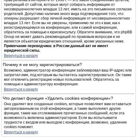
прав ребёнка в интернете от 1998 г. — это закон Соединённых Штатов,
требующий от сайтов, которые могут собирать информацию от
несовершеннолетних младше 13 лет, иметь на это письменное согласие
родителей. Допустимо наличие иного вида подтверждения того, что
опекуны разрешают сбор личной информации от несовершеннолетних
младше 13 лет. Если вы не уверены, применимо ли это к вам, как к
регистрирующемуся на конференции, или к самой конференции,
обратитесь за помощью к юрисконсульту. Обратите внимание, что phpBB
Group не может давать рекомендаций по правовым вопросам и не
является объектом юридических отношений, кроме указанных ниже.
Примечание переводчика: в России данный акт не имеет
юридической силы.
Вернуться к началу
Почему я не могу зарегистрироваться?
Возможно, администратор конференции заблокировал ваш IP-адрес или
запретил имя, под которым вы пытаетесь зарегистрироваться. Он также
мог отключить регистрацию новых пользователей. Обратитесь за
помощью к администратору конференции.
Вернуться к началу
Что делает функция «Удалить cookies конференции»?
Она удаляет все созданные cookies, которые позволяют вам оставаться
авторизованным на этой конференции, а также выполняют другие
функции, такие как отслеживание прочитанных сообщений, если эта
возможность включена администратором. Если вы испытываете
трудности с входом или выходом с конференции, возможно, удаление
cookies поможет.
Вернуться к началу