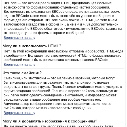
BBCode — это особая реализация HTML, предлагающая большие
возможности по форматированию отдельных частей сообщения.
Возможность использования BBCode определяется администратором,
однако BBCode также может быть отключён на уровне сообщения в
форме для его отправки. BBCode очень похож на HTML, но теги в нём
заключаются в квадратные скобки [ и ], а не в < и >. За дополнительной
информацией о BBCode обратитесь к руководству по BBCode, ссылка на
которое доступна из формы отправки сообщений.
Вернуться к началу
Могу ли я использовать HTML?
Нет. На этой конференции невозможны отправка и обработка HTML-кода
в сообщениях. Большая часть возможностей HTML по форматированию
сообщений может быть реализована с использованием BBCode.
Вернуться к началу
Что такое смайлики?
Смайлики, или эмотиконы — это маленькие картинки, которые могут
быть использованы для выражения чувств, например :) означает
радость, а :( означает грусть. Полный список смайликов можно увидеть в
форме создания сообщений. Только не перестарайтесь, используя их:
они легко могут сделать сообщение нечитаемым, и модератор может
отредактировать ваше сообщение или вообще удалить его.
Администратор конференции также может ограничить количество
смайликов, которое можно использовать в сообщении.
Вернуться к началу
Могу ли я добавлять изображения к сообщениям?
Да, вы можете размещать изображения в ваших сообщениях. Если