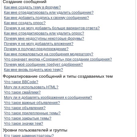
Создание сообщений
Как мне создать тему в форуме?
Как мне отредактировать или удалить сообщение?
Как мне добавить подпись к своему сообщению?
Как мне создать опрос?
Почему я не могу добавить больше вариантов ответа?
Как мне отредактировать или удалить опрос?
Почему мне недоступны некоторые форумы?
Почему я не могу добавлять вложения?
Почему я получил предупреждение?
Как мне пожаловаться на сообщения модератору?
Что означает кнопка «Сохранить» при создании сообщения?
Почему моё сообщение требует одобрения?
Как мне вновь поднять мою тему?
Форматирование сообщений и типы создаваемых тем
Что такое BBCode?
Могу ли я использовать HTML?
Что такое смайлики?
Могу ли я добавлять изображения к сообщениям?
Что такое важные объявления?
Что такое объявления?
Что такое прилепленные темы?
Что такое закрытые темы?
Что такое значки тем?
Уровни пользователей и группы
Кто такие администраторы?