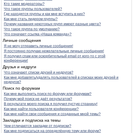
Кто такие модераторы?
Что такое группы пользователей?
Где находятся группы и как мне вступить в них?
Как мне стать лидером группы?
Почему названия некоторых групп имеют разные цвета?
Что такое группа по умолчанию?
Что означает ссылка «Наша команда»?
Личные сообщения
Я не могу отправить личные сообщения!
Я постоянно получаю нежелательные личные сообщения!
Я получил спам или оскорбительный email от кого-то с этой
конференции!
Друзья и недруги
Что означают списки друзей и недругов?
Как мне добавлять/удалять пользователей в списках моих друзей и
недругов?
Поиск по форумам
Как мне выполнить поиск по форуму или форумам?
Почему мой поиск не даёт результатов?
В результате моего поиска я получил пустую страницу!
Как мне найти пользователя конференции?
Как мне найти свои сообщения и созданные мной темы?
Закладки и подписка на темы
Чем отличаются закладки от подписки?
Как мне подписаться на определённую тему или форум?