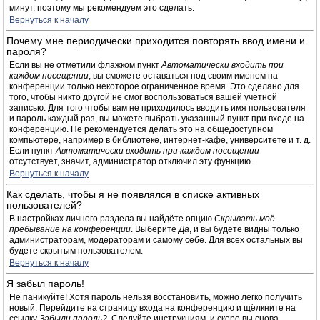
минут, поэтому мы рекомендуем это сделать.
Вернуться к началу
Почему мне периодически приходится повторять ввод имени и
пароля?
Если вы не отметили флажком пункт
Автоматически входить при
каждом посещении
, вы сможете оставаться под своим именем на
конференции только некоторое ограниченное время. Это сделано для
того, чтобы никто другой не смог воспользоваться вашей учётной
записью. Для того чтобы вам не приходилось вводить имя пользователя
и пароль каждый раз, вы можете выбрать указанный пункт при входе на
конференцию. Не рекомендуется делать это на общедоступном
компьютере, например в библиотеке, интернет-кафе, университете и т. д.
Если пункт
Автоматически входить при каждом посещении
отсутствует, значит, администратор отключил эту функцию.
Вернуться к началу
Как сделать, чтобы я не появлялся в списке активных
пользователей?
В настройках личного раздела вы найдёте опцию
Скрывать моё
пребывание на конференции
. Выберите
Да
, и вы будете видны только
администраторам, модераторам и самому себе. Для всех остальных вы
будете скрытым пользователем.
Вернуться к началу
Я забыл пароль!
Не паникуйте! Хотя пароль нельзя восстановить, можно легко получить
новый. Перейдите на страницу входа на конференцию и щёлкните на
ссылку
Забыли пароль?
. Следуйте инструкциям, и скоро вы снова