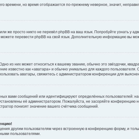
него времени, но время отображается по-прежнему неверное, значит, неправ
или же просто никто не перевёл phpBB на ваш язык. Попробуйте узнать у ад
ами можете перевести phpBB на свой язык. Дополнительную информацию вы мо
дно из них может относиться к вашему званию, обычно это звёздочки, квадр
ние известно как «аватара» и обычно уникально для каждого пользователя. О
использовать аватары, свяжитесь с администратором конференции для выясне
нных вами сообщений или идентифицируют определённых пользователей: на
установлены её администратором. Пожалуйста, не засоряйте конференцию н
тратор понизят значение вашего счётчика сообщений.
ренцию!
щения другим пользователям через встроенную в конференцию форму, и толь
мными пользователями.