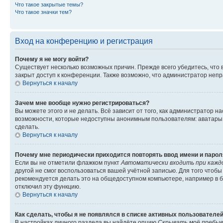
Что такое закрытые темы?
Что такое значки тем?
Вход на конференцию и регистрация
Почему я не могу войти?
Существует несколько возможных причин. Прежде всего убедитесь, что 
закрыт доступ к конференции. Также возможно, что администратор неп
Вернуться к началу
Зачем мне вообще нужно регистрироваться?
Вы можете этого и не делать. Всё зависит от того, как администратор
возможности, которые недоступны анонимным пользователям: аватары, ли
сделать.
Вернуться к началу
Почему мне периодически приходится повторять ввод имени и парол
Если вы не отметили флажком пункт
Автоматически входить при кажд
другой не смог воспользоваться вашей учётной записью. Для того чтоб
рекомендуется делать это на общедоступном компьютере, например в би
отключил эту функцию.
Вернуться к началу
Как сделать, чтобы я не появлялся в списке активных пользователе
В настройках личного раздела вы найдёте опцию
Скрывать моё пребыв