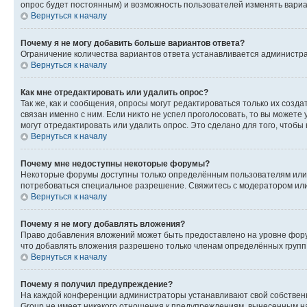
опрос будет постоянным) и возможность пользователей изменять вариан
Вернуться к началу
Почему я не могу добавить больше вариантов ответа?
Ограничение количества вариантов ответа устанавливается администр
Вернуться к началу
Как мне отредактировать или удалить опрос?
Так же, как и сообщения, опросы могут редактироваться только их соз
связан именно с ним. Если никто не успел проголосовать, то вы можете
могут отредактировать или удалить опрос. Это сделано для того, чтобы
Вернуться к началу
Почему мне недоступны некоторые форумы?
Некоторые форумы доступны только определённым пользователям или г
потребоваться специальное разрешение. Свяжитесь с модератором ил
Вернуться к началу
Почему я не могу добавлять вложения?
Право добавления вложений может быть предоставлено на уровне фору
что добавлять вложения разрешено только членам определённых групп.
Вернуться к началу
Почему я получил предупреждение?
На каждой конференции администраторы устанавливают свой собственн
Group не имеет никакого отношения к предупреждениям, вынесенным на