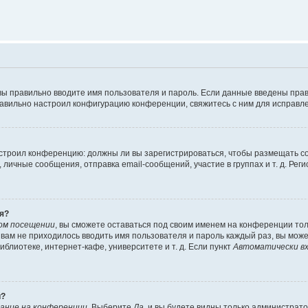
вы правильно вводите имя пользователя и пароль. Если данные введены прав
равильно настроил конфигурацию конференции, свяжитесь с ним для исправле
 настроил конференцию: должны ли вы зарегистрироваться, чтобы размещать 
чные сообщения, отправка email-сообщений, участие в группах и т. д. Регис
я?
ом посещении
, вы сможете оставаться под своим именем на конференции тол
ы вам не приходилось вводить имя пользователя и пароль каждый раз, вы мож
блиотеке, интернет-кафе, университете и т. д. Если пункт
Автоматически вх
й?
ание на конференции
. Выберите
Да
, и вы будете видны только администрат