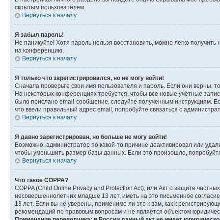
скрытым пользователем.
Вернуться к началу
Я забыл пароль!
Не паникуйте! Хотя пароль нельзя восстановить, можно легко получить
на конференцию.
Вернуться к началу
Я только что зарегистрировался, но не могу войти!
Сначала проверьте свои имя пользователя и пароль. Если они верны, т
На некоторых конференциях требуется, чтобы все новые учётные запис
было прислано email-сообщение, следуйте полученным инструкциям. Есл
что ввели правильный адрес email, попробуйте связаться с администра
Вернуться к началу
Я давно зарегистрирован, но больше не могу войти!
Возможно, администратор по какой-то причине деактивировал или удал
чтобы уменьшить размер базы данных. Если это произошло, попробуйте 
Вернуться к началу
Что такое COPPA?
COPPA (Child Online Privacy and Protection Act), или Акт о защите час
несовершеннолетних младше 13 лет, иметь на это письменное согласи
13 лет. Если вы не уверены, применимо ли это к вам, как к регистриру
рекомендаций по правовым вопросам и не является объектом юридичес
Примечание переводчика: в России данный акт не имеет юридическо