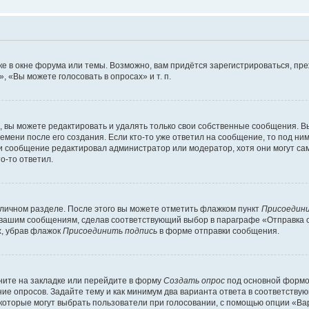
е в окне форума или темы. Возможно, вам придётся зарегистрироваться, пр
 «Вы можете голосовать в опросах» и т. п.
вы можете редактировать и удалять только свои собственные сообщения. В
емени после его создания. Если кто-то уже ответил на сообщение, то под ни
сли сообщение редактировал администратор или модератор, хотя они могут са
о-то ответил.
 личном разделе. После этого вы можете отметить флажком пункт
Присоедини
 вашим сообщениям, сделав соответствующий выбор в параграфе «Отправка 
х, убрав флажок
Присоединить подпись
в форме отправки сообщения.
ите на закладке или перейдите в форму
Создать опрос
под основной формой
ние опросов. Задайте тему и как минимум два варианта ответа в соответству
 которые могут выбрать пользователи при голосовании, с помощью опции «Вар