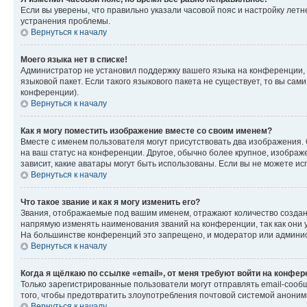
Если вы уверены, что правильно указали часовой пояс и настройку лет
устранения проблемы.
Вернуться к началу
Моего языка нет в списке!
Администратор не установил поддержку вашего языка на конференции, 
языковой пакет. Если такого языкового пакета не существует, то вы с
конференции).
Вернуться к началу
Как я могу поместить изображение вместе со своим именем?
Вместе с именем пользователя могут присутствовать два изображения. О
на ваш статус на конференции. Другое, обычно более крупное, изображе
зависит, какие аватары могут быть использованы. Если вы не можете 
Вернуться к началу
Что такое звание и как я могу изменить его?
Звания, отображаемые под вашим именем, отражают количество созда
напрямую изменять наименования званий на конференции, так как они 
На большинстве конференций это запрещено, и модератор или админис
Вернуться к началу
Когда я щёлкаю по ссылке «email», от меня требуют войти на конфе
Только зарегистрированные пользователи могут отправлять email-сооб
того, чтобы предотвратить злоупотребления почтовой системой анони
Вернуться к началу