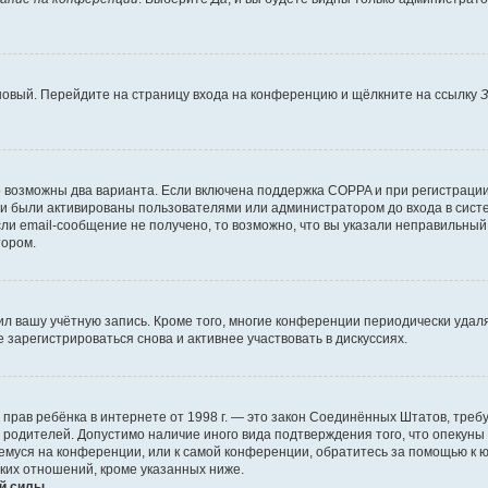
 новый. Перейдите на страницу входа на конференцию и щёлкните на ссылку
З
о возможны два варианта. Если включена поддержка COPPA и при регистрации 
и были активированы пользователями или администратором до входа в систе
и email-сообщение не получено, то возможно, что вы указали неправильный 
тором.
ил вашу учётную запись. Кроме того, многие конференции периодически уда
зарегистрироваться снова и активнее участвовать в дискуссиях.
тных прав ребёнка в интернете от 1998 г. — это закон Соединённых Штатов, т
е родителей. Допустимо наличие иного вида подтверждения того, что опек
ющемуся на конференции, или к самой конференции, обратитесь за помощью к 
ких отношений, кроме указанных ниже.
й силы.