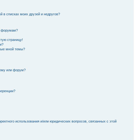
й в списках моих друзей и недругов?
и форумам?
стую страницу!
и?
ные мной темы?
тему или форум?
ференции?
рректного использования и/или юридических вопросов, связанных с этой