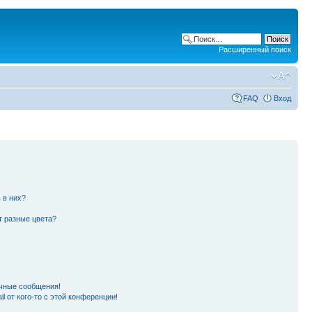
Расширенный поиск
FAQ
Вход
 в них?
т разные цвета?
чные сообщения!
l от кого-то с этой конференции!