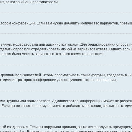
т, за который они проголосовали.
атором конференции. Если вам нужно добавить количество вариантов, превы
дателями, модераторами или администраторами. Для редактирования опроса п
 удалить опрос или отредактировать любой из вариантов ответа. Однако если
 нельзя было менять варианты ответов во время голосования.
руппам пользователей. Чтобы просматривать такие форумы, создавать в них
и администратором конференции для получения такого разрешения.
ма, группы или пользователя. Администратор конференции может не разре
 Если вы не знаете, почему не можете добавлять вложения, свяжитесь с ад
ый свод правил. Если вы нарушили правило, вы можете получить предупреж
 данном сайте. Если вы не знаете, за что получили предупреждение, свяжи