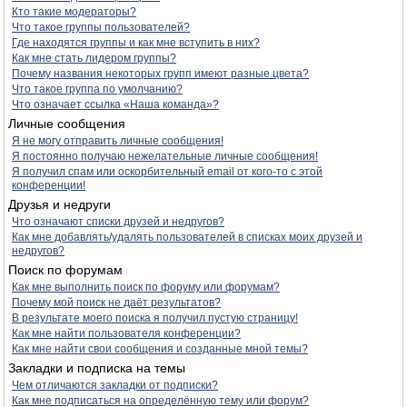
Кто такие модераторы?
Что такое группы пользователей?
Где находятся группы и как мне вступить в них?
Как мне стать лидером группы?
Почему названия некоторых групп имеют разные цвета?
Что такое группа по умолчанию?
Что означает ссылка «Наша команда»?
Личные сообщения
Я не могу отправить личные сообщения!
Я постоянно получаю нежелательные личные сообщения!
Я получил спам или оскорбительный email от кого-то с этой
конференции!
Друзья и недруги
Что означают списки друзей и недругов?
Как мне добавлять/удалять пользователей в списках моих друзей и
недругов?
Поиск по форумам
Как мне выполнить поиск по форуму или форумам?
Почему мой поиск не даёт результатов?
В результате моего поиска я получил пустую страницу!
Как мне найти пользователя конференции?
Как мне найти свои сообщения и созданные мной темы?
Закладки и подписка на темы
Чем отличаются закладки от подписки?
Как мне подписаться на определённую тему или форум?