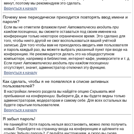
минут, поэтому мы рекомендуем это сделать.
Вернуться к началу
Почему мне периодически приходится повторять ввод имени и
пароля?
Если вы не отметили флажком пункт
Автоматически входить при
каждом посещении
, вы сможете оставаться под своим именем на
конференции только некоторое ограниченное время. Это сделано для
того, чтобы никто другой не смог воспользоваться вашей учётной
записью. Для того чтобы вам не приходилось вводить имя пользователя
и пароль каждый раз, вы можете выбрать указанный пункт при входе на
конференцию. Не рекомендуется делать это на общедоступном
компьютере, например в библиотеке, интернет-кафе, университете и т. д.
Если пункт
Автоматически входить при каждом посещении
отсутствует, значит, администратор отключил эту функцию.
Вернуться к началу
Как сделать, чтобы я не появлялся в списке активных
пользователей?
В настройках личного раздела вы найдёте опцию
Скрывать моё
пребывание на конференции
. Выберите
Да
, и вы будете видны только
администраторам, модераторам и самому себе. Для всех остальных вы
будете скрытым пользователем.
Вернуться к началу
Я забыл пароль!
Не паникуйте! Хотя пароль нельзя восстановить, можно легко получить
новый. Перейдите на страницу входа на конференцию и щёлкните на
ссылку
Забыли пароль?
. Следуйте инструкциям, и скоро вы снова