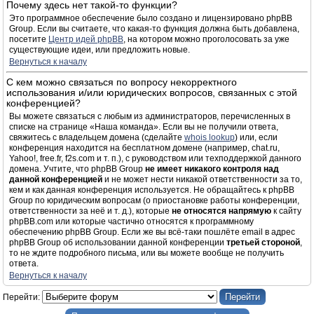
Почему здесь нет такой-то функции?
Это программное обеспечение было создано и лицензировано phpBB
Group. Если вы считаете, что какая-то функция должна быть добавлена,
посетите
Центр идей phpBB
, на котором можно проголосовать за уже
существующие идеи, или предложить новые.
Вернуться к началу
С кем можно связаться по вопросу некорректного
использования и/или юридических вопросов, связанных с этой
конференцией?
Вы можете связаться с любым из администраторов, перечисленных в
списке на странице «Наша команда». Если вы не получили ответа,
свяжитесь с владельцем домена (сделайте
whois lookup
) или, если
конференция находится на бесплатном домене (например, chat.ru,
Yahoo!, free.fr, f2s.com и т. п.), с руководством или техподдержкой данного
домена. Учтите, что phpBB Group
не имеет никакого контроля над
данной конференцией
и не может нести никакой ответственности за то,
кем и как данная конференция используется. Не обращайтесь к phpBB
Group по юридическим вопросам (о приостановке работы конференции,
ответственности за неё и т. д.), которые
не относятся напрямую
к сайту
phpBB.com или которые частично относятся к программному
обеспечению phpBB Group. Если же вы всё-таки пошлёте email в адрес
phpBB Group об использовании данной конференции
третьей стороной
,
то не ждите подробного письма, или вы можете вообще не получить
ответа.
Вернуться к началу
Перейти: