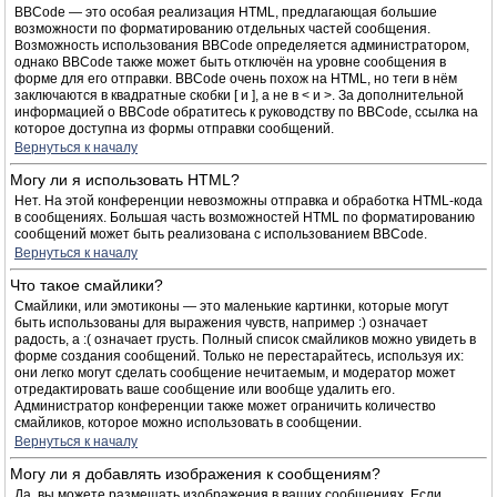
BBCode — это особая реализация HTML, предлагающая большие
возможности по форматированию отдельных частей сообщения.
Возможность использования BBCode определяется администратором,
однако BBCode также может быть отключён на уровне сообщения в
форме для его отправки. BBCode очень похож на HTML, но теги в нём
заключаются в квадратные скобки [ и ], а не в < и >. За дополнительной
информацией о BBCode обратитесь к руководству по BBCode, ссылка на
которое доступна из формы отправки сообщений.
Вернуться к началу
Могу ли я использовать HTML?
Нет. На этой конференции невозможны отправка и обработка HTML-кода
в сообщениях. Большая часть возможностей HTML по форматированию
сообщений может быть реализована с использованием BBCode.
Вернуться к началу
Что такое смайлики?
Смайлики, или эмотиконы — это маленькие картинки, которые могут
быть использованы для выражения чувств, например :) означает
радость, а :( означает грусть. Полный список смайликов можно увидеть в
форме создания сообщений. Только не перестарайтесь, используя их:
они легко могут сделать сообщение нечитаемым, и модератор может
отредактировать ваше сообщение или вообще удалить его.
Администратор конференции также может ограничить количество
смайликов, которое можно использовать в сообщении.
Вернуться к началу
Могу ли я добавлять изображения к сообщениям?
Да, вы можете размещать изображения в ваших сообщениях. Если