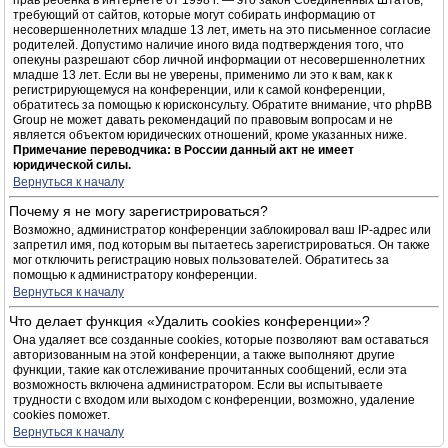
прав ребёнка в интернете от 1998 г. — это закон Соединённых Штатов,
требующий от сайтов, которые могут собирать информацию от
несовершеннолетних младше 13 лет, иметь на это письменное согласие
родителей. Допустимо наличие иного вида подтверждения того, что
опекуны разрешают сбор личной информации от несовершеннолетних
младше 13 лет. Если вы не уверены, применимо ли это к вам, как к
регистрирующемуся на конференции, или к самой конференции,
обратитесь за помощью к юрисконсульту. Обратите внимание, что phpBB
Group не может давать рекомендаций по правовым вопросам и не
является объектом юридических отношений, кроме указанных ниже.
Примечание переводчика: в России данный акт не имеет
юридической силы.
Вернуться к началу
Почему я не могу зарегистрироваться?
Возможно, администратор конференции заблокировал ваш IP-адрес или
запретил имя, под которым вы пытаетесь зарегистрироваться. Он также
мог отключить регистрацию новых пользователей. Обратитесь за
помощью к администратору конференции.
Вернуться к началу
Что делает функция «Удалить cookies конференции»?
Она удаляет все созданные cookies, которые позволяют вам оставаться
авторизованным на этой конференции, а также выполняют другие
функции, такие как отслеживание прочитанных сообщений, если эта
возможность включена администратором. Если вы испытываете
трудности с входом или выходом с конференции, возможно, удаление
cookies поможет.
Вернуться к началу