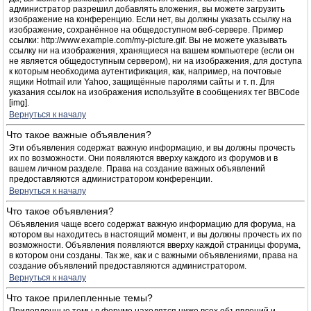
администратор разрешил добавлять вложения, вы можете загрузить
изображение на конференцию. Если нет, вы должны указать ссылку на
изображение, сохранённое на общедоступном веб-сервере. Пример
ссылки: http://www.example.com/my-picture.gif. Вы не можете указывать
ссылку ни на изображения, хранящиеся на вашем компьютере (если он
не является общедоступным сервером), ни на изображения, для доступа
к которым необходима аутентификация, как, например, на почтовые
ящики Hotmail или Yahoo, защищённые паролями сайты и т. п. Для
указания ссылок на изображения используйте в сообщениях тег BBCode
[img].
Вернуться к началу
Что такое важные объявления?
Эти объявления содержат важную информацию, и вы должны прочесть
их по возможности. Они появляются вверху каждого из форумов и в
вашем личном разделе. Права на создание важных объявлений
предоставляются администратором конференции.
Вернуться к началу
Что такое объявления?
Объявления чаще всего содержат важную информацию для форума, на
котором вы находитесь в настоящий момент, и вы должны прочесть их по
возможности. Объявления появляются вверху каждой страницы форума,
в котором они созданы. Так же, как и с важными объявлениями, права на
создание объявлений предоставляются администратором.
Вернуться к началу
Что такое прилепленные темы?