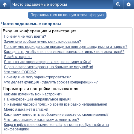
Часто задаваемые вопросы
Переключиться на полную версию форума
Часто задаваемые вопросы
Вход на конференцию и регистрация
Почему я не могу войти?
Зачем мне вообще нужно регистрироваться?
Почему мне периодически приходится повторять ввод имени и пароля?
Как сделать, чтобы я не появлялся в списке активных пользователей?
Я забыл пароль!
Я только что зарегистрировался, но не могу войти!
Я давно зарегистрирован, но больше не могу войти!
Что такое COPPA?
Почему я не могу зарегистрироваться?
Что делает функция «Удалить cookies конференции»?
Параметры и настройки пользователя
Как мне изменить мои настройки?
На конференции неправильное время!
Я изменил часовой пояс, но время всё равно неправильное!
Моего языка нет в списке!
Как я могу поместить изображение вместе со своим именем?
Что такое звание и как я могу изменить его?
Когда я щёлкаю по ссылке «email», от меня требуют войти на
конференцию!