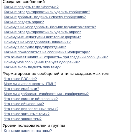
Создание сообщений
Как мне создать тему в форуме?
Как мне отредактировать или удалить сообщение?
Как мне добавить подпись к своему сообщению?
Как мне создать опрос?
Почему я не могу добавить больше вариантов ответа?
Как мне отредактировать или удалить опрос?
Почему мне недоступны некоторые форумы?
Почему я не могу добавлять вложения?
Почему я получил предупреждение?
Как мне пожаловаться на сообщения модератору?
Что означает кнопка «Сохранить» при создании сообщения?
Почему моё сообщение требует одобрения?
Как мне вновь поднять мою тему?
Форматирование сообщений и типы создаваемых тем
Что такое BBCode?
Могу ли я использовать HTML?
Что такое смайлики?
Могу ли я добавлять изображения к сообщениям?
Что такое важные объявления?
Что такое объявления?
Что такое прилепленные темы?
Что такое закрытые темы?
Что такое значки тем?
Уровни пользователей и группы
Кто такие администраторы?