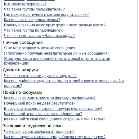
Кто такие модераторы?
Что такое группы пользователей?
Где находятся группы и как мне вступить в них?
Как мне стать лидером группы?
Почему названия некоторых групп имеют разные цвета?
Что такое группа по умолчанию?
Что означает ссылка «Наша команда»?
Личные сообщения
Я не могу отправить личные сообщения!
Я постоянно получаю нежелательные личные сообщения!
Я получил спам или оскорбительный email от кого-то с этой
конференции!
Друзья и недруги
Что означают списки друзей и недругов?
Как мне добавлять/удалять пользователей в списках моих друзей и
недругов?
Поиск по форумам
Как мне выполнить поиск по форуму или форумам?
Почему мой поиск не даёт результатов?
В результате моего поиска я получил пустую страницу!
Как мне найти пользователя конференции?
Как мне найти свои сообщения и созданные мной темы?
Закладки и подписка на темы
Чем отличаются закладки от подписки?
Как мне подписаться на определённую тему или форум?