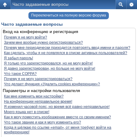
Часто задаваемые вопросы
Переключиться на полную версию форума
Часто задаваемые вопросы
Вход на конференцию и регистрация
Почему я не могу войти?
Зачем мне вообще нужно регистрироваться?
Почему мне периодически приходится повторять ввод имени и пароля?
Как сделать, чтобы я не появлялся в списке активных пользователей?
Я забыл пароль!
Я только что зарегистрировался, но не могу войти!
Я давно зарегистрирован, но больше не могу войти!
Что такое COPPA?
Почему я не могу зарегистрироваться?
Что делает функция «Удалить cookies конференции»?
Параметры и настройки пользователя
Как мне изменить мои настройки?
На конференции неправильное время!
Я изменил часовой пояс, но время всё равно неправильное!
Моего языка нет в списке!
Как я могу поместить изображение вместе со своим именем?
Что такое звание и как я могу изменить его?
Когда я щёлкаю по ссылке «email», от меня требуют войти на
конференцию!