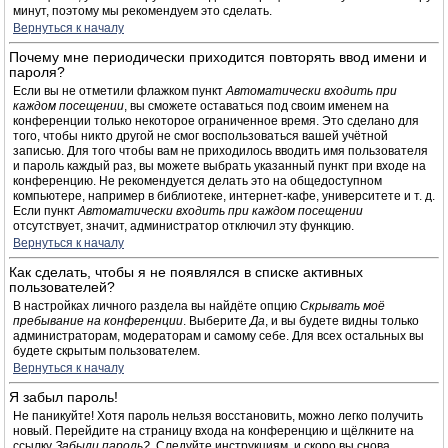
минут, поэтому мы рекомендуем это сделать.
Вернуться к началу
Почему мне периодически приходится повторять ввод имени и
пароля?
Если вы не отметили флажком пункт
Автоматически входить при
каждом посещении
, вы сможете оставаться под своим именем на
конференции только некоторое ограниченное время. Это сделано для
того, чтобы никто другой не смог воспользоваться вашей учётной
записью. Для того чтобы вам не приходилось вводить имя пользователя
и пароль каждый раз, вы можете выбрать указанный пункт при входе на
конференцию. Не рекомендуется делать это на общедоступном
компьютере, например в библиотеке, интернет-кафе, университете и т. д.
Если пункт
Автоматически входить при каждом посещении
отсутствует, значит, администратор отключил эту функцию.
Вернуться к началу
Как сделать, чтобы я не появлялся в списке активных
пользователей?
В настройках личного раздела вы найдёте опцию
Скрывать моё
пребывание на конференции
. Выберите
Да
, и вы будете видны только
администраторам, модераторам и самому себе. Для всех остальных вы
будете скрытым пользователем.
Вернуться к началу
Я забыл пароль!
Не паникуйте! Хотя пароль нельзя восстановить, можно легко получить
новый. Перейдите на страницу входа на конференцию и щёлкните на
ссылку
Забыли пароль?
. Следуйте инструкциям, и скоро вы снова