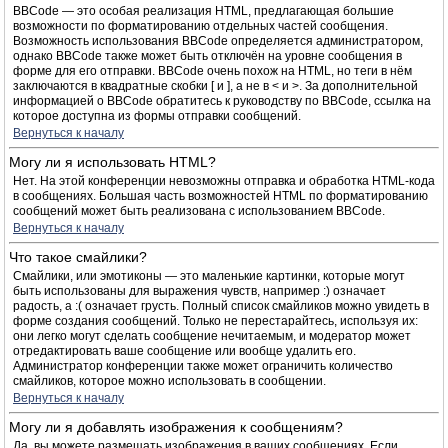
BBCode — это особая реализация HTML, предлагающая большие
возможности по форматированию отдельных частей сообщения.
Возможность использования BBCode определяется администратором,
однако BBCode также может быть отключён на уровне сообщения в
форме для его отправки. BBCode очень похож на HTML, но теги в нём
заключаются в квадратные скобки [ и ], а не в < и >. За дополнительной
информацией о BBCode обратитесь к руководству по BBCode, ссылка на
которое доступна из формы отправки сообщений.
Вернуться к началу
Могу ли я использовать HTML?
Нет. На этой конференции невозможны отправка и обработка HTML-кода
в сообщениях. Большая часть возможностей HTML по форматированию
сообщений может быть реализована с использованием BBCode.
Вернуться к началу
Что такое смайлики?
Смайлики, или эмотиконы — это маленькие картинки, которые могут
быть использованы для выражения чувств, например :) означает
радость, а :( означает грусть. Полный список смайликов можно увидеть в
форме создания сообщений. Только не перестарайтесь, используя их:
они легко могут сделать сообщение нечитаемым, и модератор может
отредактировать ваше сообщение или вообще удалить его.
Администратор конференции также может ограничить количество
смайликов, которое можно использовать в сообщении.
Вернуться к началу
Могу ли я добавлять изображения к сообщениям?
Да, вы можете размещать изображения в ваших сообщениях. Если