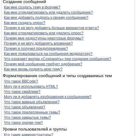
Создание сообщений
Как мне создать тему в форуме?
Как мне отредактировать или удалить сообщение?
Как мне добавить подпись к своему сообщению?
Как мне создать опрос?
Почему я не могу добавить больше вариантов ответа?
Как мне отредактировать или удалить опрос?
Почему мне недоступны некоторые форумы?
Почему я не могу добавлять вложения?
Почему я получил предупреждение?
Как мне пожаловаться на сообщения модератору?
Что означает кнопка «Сохранить» при создании сообщения?
Почему моё сообщение требует одобрения?
Как мне вновь поднять мою тему?
Форматирование сообщений и типы создаваемых тем
Что такое BBCode?
Могу ли я использовать HTML?
Что такое смайлики?
Могу ли я добавлять изображения к сообщениям?
Что такое важные объявления?
Что такое объявления?
Что такое прилепленные темы?
Что такое закрытые темы?
Что такое значки тем?
Уровни пользователей и группы
Кто такие администраторы?