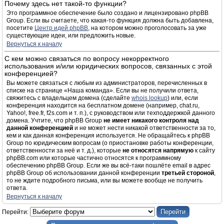
Почему здесь нет такой-то функции?
Это программное обеспечение было создано и лицензировано phpBB
Group. Если вы считаете, что какая-то функция должна быть добавлена,
посетите
Центр идей phpBB
, на котором можно проголосовать за уже
существующие идеи, или предложить новые.
Вернуться к началу
С кем можно связаться по вопросу некорректного
использования и/или юридических вопросов, связанных с этой
конференцией?
Вы можете связаться с любым из администраторов, перечисленных в
списке на странице «Наша команда». Если вы не получили ответа,
свяжитесь с владельцем домена (сделайте
whois lookup
) или, если
конференция находится на бесплатном домене (например, chat.ru,
Yahoo!, free.fr, f2s.com и т. п.), с руководством или техподдержкой данного
домена. Учтите, что phpBB Group
не имеет никакого контроля над
данной конференцией
и не может нести никакой ответственности за то,
кем и как данная конференция используется. Не обращайтесь к phpBB
Group по юридическим вопросам (о приостановке работы конференции,
ответственности за неё и т. д.), которые
не относятся напрямую
к сайту
phpBB.com или которые частично относятся к программному
обеспечению phpBB Group. Если же вы всё-таки пошлёте email в адрес
phpBB Group об использовании данной конференции
третьей стороной
,
то не ждите подробного письма, или вы можете вообще не получить
ответа.
Вернуться к началу
Перейти: