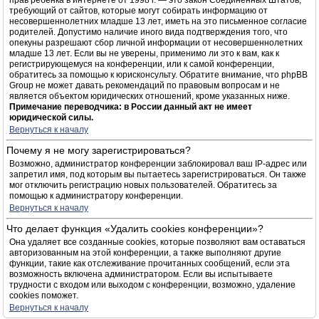
прав ребёнка в интернете от 1998 г. — это закон Соединённых Штатов,
требующий от сайтов, которые могут собирать информацию от
несовершеннолетних младше 13 лет, иметь на это письменное согласие
родителей. Допустимо наличие иного вида подтверждения того, что
опекуны разрешают сбор личной информации от несовершеннолетних
младше 13 лет. Если вы не уверены, применимо ли это к вам, как к
регистрирующемуся на конференции, или к самой конференции,
обратитесь за помощью к юрисконсульту. Обратите внимание, что phpBB
Group не может давать рекомендаций по правовым вопросам и не
является объектом юридических отношений, кроме указанных ниже.
Примечание переводчика: в России данный акт не имеет
юридической силы.
Вернуться к началу
Почему я не могу зарегистрироваться?
Возможно, администратор конференции заблокировал ваш IP-адрес или
запретил имя, под которым вы пытаетесь зарегистрироваться. Он также
мог отключить регистрацию новых пользователей. Обратитесь за
помощью к администратору конференции.
Вернуться к началу
Что делает функция «Удалить cookies конференции»?
Она удаляет все созданные cookies, которые позволяют вам оставаться
авторизованным на этой конференции, а также выполняют другие
функции, такие как отслеживание прочитанных сообщений, если эта
возможность включена администратором. Если вы испытываете
трудности с входом или выходом с конференции, возможно, удаление
cookies поможет.
Вернуться к началу