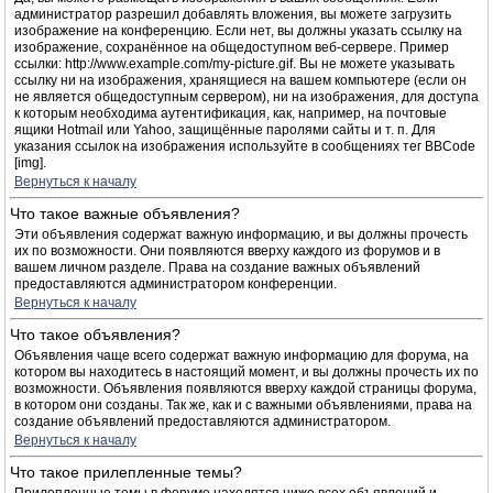
администратор разрешил добавлять вложения, вы можете загрузить
изображение на конференцию. Если нет, вы должны указать ссылку на
изображение, сохранённое на общедоступном веб-сервере. Пример
ссылки: http://www.example.com/my-picture.gif. Вы не можете указывать
ссылку ни на изображения, хранящиеся на вашем компьютере (если он
не является общедоступным сервером), ни на изображения, для доступа
к которым необходима аутентификация, как, например, на почтовые
ящики Hotmail или Yahoo, защищённые паролями сайты и т. п. Для
указания ссылок на изображения используйте в сообщениях тег BBCode
[img].
Вернуться к началу
Что такое важные объявления?
Эти объявления содержат важную информацию, и вы должны прочесть
их по возможности. Они появляются вверху каждого из форумов и в
вашем личном разделе. Права на создание важных объявлений
предоставляются администратором конференции.
Вернуться к началу
Что такое объявления?
Объявления чаще всего содержат важную информацию для форума, на
котором вы находитесь в настоящий момент, и вы должны прочесть их по
возможности. Объявления появляются вверху каждой страницы форума,
в котором они созданы. Так же, как и с важными объявлениями, права на
создание объявлений предоставляются администратором.
Вернуться к началу
Что такое прилепленные темы?