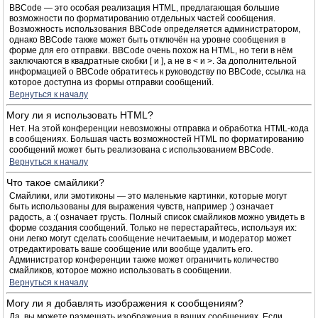
BBCode — это особая реализация HTML, предлагающая большие
возможности по форматированию отдельных частей сообщения.
Возможность использования BBCode определяется администратором,
однако BBCode также может быть отключён на уровне сообщения в
форме для его отправки. BBCode очень похож на HTML, но теги в нём
заключаются в квадратные скобки [ и ], а не в < и >. За дополнительной
информацией о BBCode обратитесь к руководству по BBCode, ссылка на
которое доступна из формы отправки сообщений.
Вернуться к началу
Могу ли я использовать HTML?
Нет. На этой конференции невозможны отправка и обработка HTML-кода
в сообщениях. Большая часть возможностей HTML по форматированию
сообщений может быть реализована с использованием BBCode.
Вернуться к началу
Что такое смайлики?
Смайлики, или эмотиконы — это маленькие картинки, которые могут
быть использованы для выражения чувств, например :) означает
радость, а :( означает грусть. Полный список смайликов можно увидеть в
форме создания сообщений. Только не перестарайтесь, используя их:
они легко могут сделать сообщение нечитаемым, и модератор может
отредактировать ваше сообщение или вообще удалить его.
Администратор конференции также может ограничить количество
смайликов, которое можно использовать в сообщении.
Вернуться к началу
Могу ли я добавлять изображения к сообщениям?
Да, вы можете размещать изображения в ваших сообщениях. Если