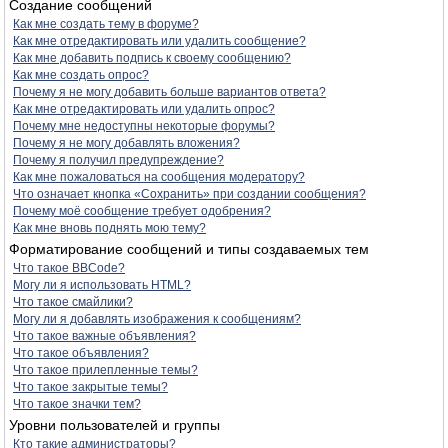
Создание сообщений
Как мне создать тему в форуме?
Как мне отредактировать или удалить сообщение?
Как мне добавить подпись к своему сообщению?
Как мне создать опрос?
Почему я не могу добавить больше вариантов ответа?
Как мне отредактировать или удалить опрос?
Почему мне недоступны некоторые форумы?
Почему я не могу добавлять вложения?
Почему я получил предупреждение?
Как мне пожаловаться на сообщения модератору?
Что означает кнопка «Сохранить» при создании сообщения?
Почему моё сообщение требует одобрения?
Как мне вновь поднять мою тему?
Форматирование сообщений и типы создаваемых тем
Что такое BBCode?
Могу ли я использовать HTML?
Что такое смайлики?
Могу ли я добавлять изображения к сообщениям?
Что такое важные объявления?
Что такое объявления?
Что такое прилепленные темы?
Что такое закрытые темы?
Что такое значки тем?
Уровни пользователей и группы
Кто такие администраторы?