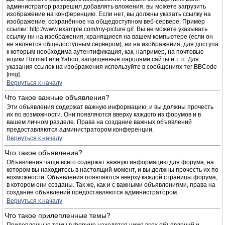
администратор разрешил добавлять вложения, вы можете загрузить
изображение на конференцию. Если нет, вы должны указать ссылку на
изображение, сохранённое на общедоступном веб-сервере. Пример
ссылки: http://www.example.com/my-picture.gif. Вы не можете указывать
ссылку ни на изображения, хранящиеся на вашем компьютере (если он
не является общедоступным сервером), ни на изображения, для доступа
к которым необходима аутентификация, как, например, на почтовые
ящики Hotmail или Yahoo, защищённые паролями сайты и т. п. Для
указания ссылок на изображения используйте в сообщениях тег BBCode
[img].
Вернуться к началу
Что такое важные объявления?
Эти объявления содержат важную информацию, и вы должны прочесть
их по возможности. Они появляются вверху каждого из форумов и в
вашем личном разделе. Права на создание важных объявлений
предоставляются администратором конференции.
Вернуться к началу
Что такое объявления?
Объявления чаще всего содержат важную информацию для форума, на
котором вы находитесь в настоящий момент, и вы должны прочесть их по
возможности. Объявления появляются вверху каждой страницы форума,
в котором они созданы. Так же, как и с важными объявлениями, права на
создание объявлений предоставляются администратором.
Вернуться к началу
Что такое прилепленные темы?