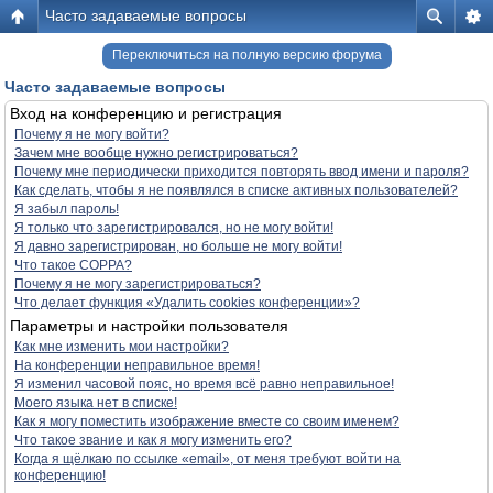
Часто задаваемые вопросы
Переключиться на полную версию форума
Часто задаваемые вопросы
Вход на конференцию и регистрация
Почему я не могу войти?
Зачем мне вообще нужно регистрироваться?
Почему мне периодически приходится повторять ввод имени и пароля?
Как сделать, чтобы я не появлялся в списке активных пользователей?
Я забыл пароль!
Я только что зарегистрировался, но не могу войти!
Я давно зарегистрирован, но больше не могу войти!
Что такое COPPA?
Почему я не могу зарегистрироваться?
Что делает функция «Удалить cookies конференции»?
Параметры и настройки пользователя
Как мне изменить мои настройки?
На конференции неправильное время!
Я изменил часовой пояс, но время всё равно неправильное!
Моего языка нет в списке!
Как я могу поместить изображение вместе со своим именем?
Что такое звание и как я могу изменить его?
Когда я щёлкаю по ссылке «email», от меня требуют войти на
конференцию!