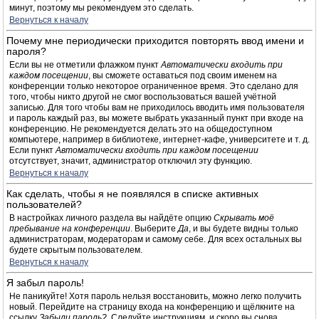
минут, поэтому мы рекомендуем это сделать.
Вернуться к началу
Почему мне периодически приходится повторять ввод имени и
пароля?
Если вы не отметили флажком пункт
Автоматически входить при
каждом посещении
, вы сможете оставаться под своим именем на
конференции только некоторое ограниченное время. Это сделано для
того, чтобы никто другой не смог воспользоваться вашей учётной
записью. Для того чтобы вам не приходилось вводить имя пользователя
и пароль каждый раз, вы можете выбрать указанный пункт при входе на
конференцию. Не рекомендуется делать это на общедоступном
компьютере, например в библиотеке, интернет-кафе, университете и т. д.
Если пункт
Автоматически входить при каждом посещении
отсутствует, значит, администратор отключил эту функцию.
Вернуться к началу
Как сделать, чтобы я не появлялся в списке активных
пользователей?
В настройках личного раздела вы найдёте опцию
Скрывать моё
пребывание на конференции
. Выберите
Да
, и вы будете видны только
администраторам, модераторам и самому себе. Для всех остальных вы
будете скрытым пользователем.
Вернуться к началу
Я забыл пароль!
Не паникуйте! Хотя пароль нельзя восстановить, можно легко получить
новый. Перейдите на страницу входа на конференцию и щёлкните на
ссылку
Забыли пароль?
. Следуйте инструкциям, и скоро вы снова