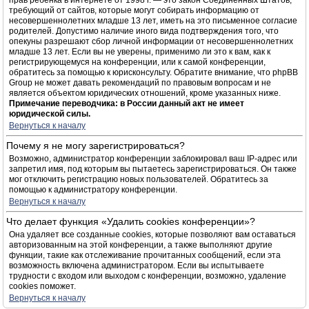
прав ребёнка в интернете от 1998 г. — это закон Соединённых Штатов,
требующий от сайтов, которые могут собирать информацию от
несовершеннолетних младше 13 лет, иметь на это письменное согласие
родителей. Допустимо наличие иного вида подтверждения того, что
опекуны разрешают сбор личной информации от несовершеннолетних
младше 13 лет. Если вы не уверены, применимо ли это к вам, как к
регистрирующемуся на конференции, или к самой конференции,
обратитесь за помощью к юрисконсульту. Обратите внимание, что phpBB
Group не может давать рекомендаций по правовым вопросам и не
является объектом юридических отношений, кроме указанных ниже.
Примечание переводчика: в России данный акт не имеет
юридической силы.
Вернуться к началу
Почему я не могу зарегистрироваться?
Возможно, администратор конференции заблокировал ваш IP-адрес или
запретил имя, под которым вы пытаетесь зарегистрироваться. Он также
мог отключить регистрацию новых пользователей. Обратитесь за
помощью к администратору конференции.
Вернуться к началу
Что делает функция «Удалить cookies конференции»?
Она удаляет все созданные cookies, которые позволяют вам оставаться
авторизованным на этой конференции, а также выполняют другие
функции, такие как отслеживание прочитанных сообщений, если эта
возможность включена администратором. Если вы испытываете
трудности с входом или выходом с конференции, возможно, удаление
cookies поможет.
Вернуться к началу