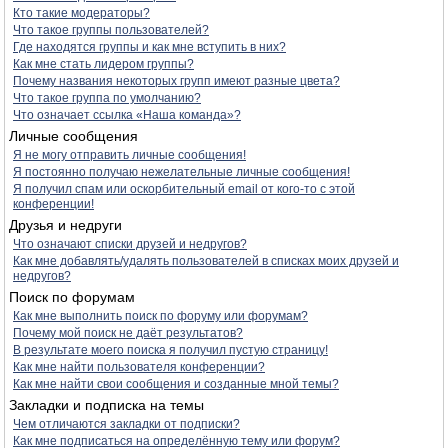
Кто такие модераторы?
Что такое группы пользователей?
Где находятся группы и как мне вступить в них?
Как мне стать лидером группы?
Почему названия некоторых групп имеют разные цвета?
Что такое группа по умолчанию?
Что означает ссылка «Наша команда»?
Личные сообщения
Я не могу отправить личные сообщения!
Я постоянно получаю нежелательные личные сообщения!
Я получил спам или оскорбительный email от кого-то с этой
конференции!
Друзья и недруги
Что означают списки друзей и недругов?
Как мне добавлять/удалять пользователей в списках моих друзей и
недругов?
Поиск по форумам
Как мне выполнить поиск по форуму или форумам?
Почему мой поиск не даёт результатов?
В результате моего поиска я получил пустую страницу!
Как мне найти пользователя конференции?
Как мне найти свои сообщения и созданные мной темы?
Закладки и подписка на темы
Чем отличаются закладки от подписки?
Как мне подписаться на определённую тему или форум?