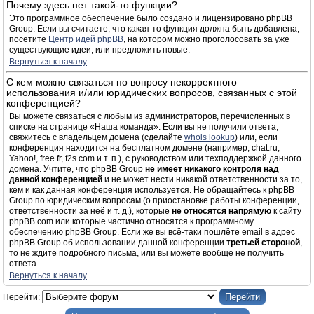
Почему здесь нет такой-то функции?
Это программное обеспечение было создано и лицензировано phpBB
Group. Если вы считаете, что какая-то функция должна быть добавлена,
посетите
Центр идей phpBB
, на котором можно проголосовать за уже
существующие идеи, или предложить новые.
Вернуться к началу
С кем можно связаться по вопросу некорректного
использования и/или юридических вопросов, связанных с этой
конференцией?
Вы можете связаться с любым из администраторов, перечисленных в
списке на странице «Наша команда». Если вы не получили ответа,
свяжитесь с владельцем домена (сделайте
whois lookup
) или, если
конференция находится на бесплатном домене (например, chat.ru,
Yahoo!, free.fr, f2s.com и т. п.), с руководством или техподдержкой данного
домена. Учтите, что phpBB Group
не имеет никакого контроля над
данной конференцией
и не может нести никакой ответственности за то,
кем и как данная конференция используется. Не обращайтесь к phpBB
Group по юридическим вопросам (о приостановке работы конференции,
ответственности за неё и т. д.), которые
не относятся напрямую
к сайту
phpBB.com или которые частично относятся к программному
обеспечению phpBB Group. Если же вы всё-таки пошлёте email в адрес
phpBB Group об использовании данной конференции
третьей стороной
,
то не ждите подробного письма, или вы можете вообще не получить
ответа.
Вернуться к началу
Перейти: