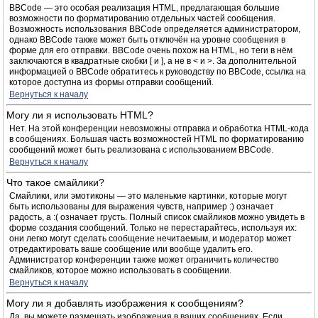
BBCode — это особая реализация HTML, предлагающая большие
возможности по форматированию отдельных частей сообщения.
Возможность использования BBCode определяется администратором,
однако BBCode также может быть отключён на уровне сообщения в
форме для его отправки. BBCode очень похож на HTML, но теги в нём
заключаются в квадратные скобки [ и ], а не в < и >. За дополнительной
информацией о BBCode обратитесь к руководству по BBCode, ссылка на
которое доступна из формы отправки сообщений.
Вернуться к началу
Могу ли я использовать HTML?
Нет. На этой конференции невозможны отправка и обработка HTML-кода
в сообщениях. Большая часть возможностей HTML по форматированию
сообщений может быть реализована с использованием BBCode.
Вернуться к началу
Что такое смайлики?
Смайлики, или эмотиконы — это маленькие картинки, которые могут
быть использованы для выражения чувств, например :) означает
радость, а :( означает грусть. Полный список смайликов можно увидеть в
форме создания сообщений. Только не перестарайтесь, используя их:
они легко могут сделать сообщение нечитаемым, и модератор может
отредактировать ваше сообщение или вообще удалить его.
Администратор конференции также может ограничить количество
смайликов, которое можно использовать в сообщении.
Вернуться к началу
Могу ли я добавлять изображения к сообщениям?
Да, вы можете размещать изображения в ваших сообщениях. Если