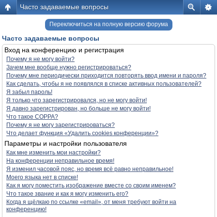
Часто задаваемые вопросы
Переключиться на полную версию форума
Часто задаваемые вопросы
Вход на конференцию и регистрация
Почему я не могу войти?
Зачем мне вообще нужно регистрироваться?
Почему мне периодически приходится повторять ввод имени и пароля?
Как сделать, чтобы я не появлялся в списке активных пользователей?
Я забыл пароль!
Я только что зарегистрировался, но не могу войти!
Я давно зарегистрирован, но больше не могу войти!
Что такое COPPA?
Почему я не могу зарегистрироваться?
Что делает функция «Удалить cookies конференции»?
Параметры и настройки пользователя
Как мне изменить мои настройки?
На конференции неправильное время!
Я изменил часовой пояс, но время всё равно неправильное!
Моего языка нет в списке!
Как я могу поместить изображение вместе со своим именем?
Что такое звание и как я могу изменить его?
Когда я щёлкаю по ссылке «email», от меня требуют войти на
конференцию!