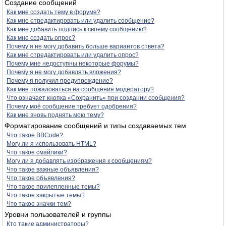
Создание сообщений
Как мне создать тему в форуме?
Как мне отредактировать или удалить сообщение?
Как мне добавить подпись к своему сообщению?
Как мне создать опрос?
Почему я не могу добавить больше вариантов ответа?
Как мне отредактировать или удалить опрос?
Почему мне недоступны некоторые форумы?
Почему я не могу добавлять вложения?
Почему я получил предупреждение?
Как мне пожаловаться на сообщения модератору?
Что означает кнопка «Сохранить» при создании сообщения?
Почему моё сообщение требует одобрения?
Как мне вновь поднять мою тему?
Форматирование сообщений и типы создаваемых тем
Что такое BBCode?
Могу ли я использовать HTML?
Что такое смайлики?
Могу ли я добавлять изображения к сообщениям?
Что такое важные объявления?
Что такое объявления?
Что такое прилепленные темы?
Что такое закрытые темы?
Что такое значки тем?
Уровни пользователей и группы
Кто такие администраторы?