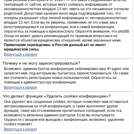
прав ребёнка в интернете от 1998 г. — это закон Соединённых Штатов,
требующий от сайтов, которые могут собирать информацию от
несовершеннолетних младше 13 лет, иметь на это письменное согласие
родителей. Допустимо наличие иного вида подтверждения того, что
опекуны разрешают сбор личной информации от несовершеннолетних
младше 13 лет. Если вы не уверены, применимо ли это к вам, как к
регистрирующемуся на конференции, или к самой конференции,
обратитесь за помощью к юрисконсульту. Обратите внимание, что phpBB
Group не может давать рекомендаций по правовым вопросам и не
является объектом юридических отношений, кроме указанных ниже.
Примечание переводчика: в России данный акт не имеет
юридической силы.
Вернуться к началу
Почему я не могу зарегистрироваться?
Возможно, администратор конференции заблокировал ваш IP-адрес или
запретил имя, под которым вы пытаетесь зарегистрироваться. Он также
мог отключить регистрацию новых пользователей. Обратитесь за
помощью к администратору конференции.
Вернуться к началу
Что делает функция «Удалить cookies конференции»?
Она удаляет все созданные cookies, которые позволяют вам оставаться
авторизованным на этой конференции, а также выполняют другие
функции, такие как отслеживание прочитанных сообщений, если эта
возможность включена администратором. Если вы испытываете
трудности с входом или выходом с конференции, возможно, удаление
cookies поможет.
Вернуться к началу