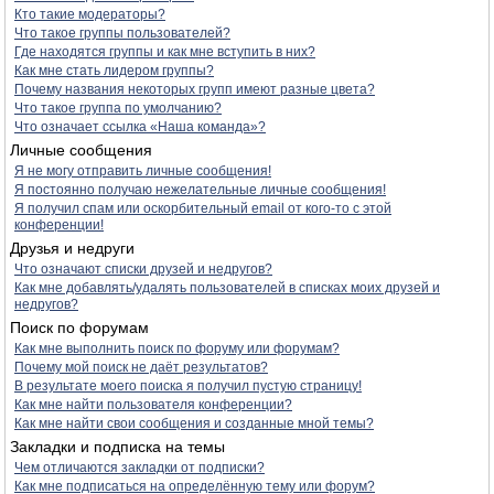
Кто такие модераторы?
Что такое группы пользователей?
Где находятся группы и как мне вступить в них?
Как мне стать лидером группы?
Почему названия некоторых групп имеют разные цвета?
Что такое группа по умолчанию?
Что означает ссылка «Наша команда»?
Личные сообщения
Я не могу отправить личные сообщения!
Я постоянно получаю нежелательные личные сообщения!
Я получил спам или оскорбительный email от кого-то с этой
конференции!
Друзья и недруги
Что означают списки друзей и недругов?
Как мне добавлять/удалять пользователей в списках моих друзей и
недругов?
Поиск по форумам
Как мне выполнить поиск по форуму или форумам?
Почему мой поиск не даёт результатов?
В результате моего поиска я получил пустую страницу!
Как мне найти пользователя конференции?
Как мне найти свои сообщения и созданные мной темы?
Закладки и подписка на темы
Чем отличаются закладки от подписки?
Как мне подписаться на определённую тему или форум?