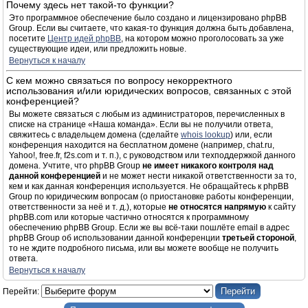
Почему здесь нет такой-то функции?
Это программное обеспечение было создано и лицензировано phpBB
Group. Если вы считаете, что какая-то функция должна быть добавлена,
посетите
Центр идей phpBB
, на котором можно проголосовать за уже
существующие идеи, или предложить новые.
Вернуться к началу
С кем можно связаться по вопросу некорректного
использования и/или юридических вопросов, связанных с этой
конференцией?
Вы можете связаться с любым из администраторов, перечисленных в
списке на странице «Наша команда». Если вы не получили ответа,
свяжитесь с владельцем домена (сделайте
whois lookup
) или, если
конференция находится на бесплатном домене (например, chat.ru,
Yahoo!, free.fr, f2s.com и т. п.), с руководством или техподдержкой данного
домена. Учтите, что phpBB Group
не имеет никакого контроля над
данной конференцией
и не может нести никакой ответственности за то,
кем и как данная конференция используется. Не обращайтесь к phpBB
Group по юридическим вопросам (о приостановке работы конференции,
ответственности за неё и т. д.), которые
не относятся напрямую
к сайту
phpBB.com или которые частично относятся к программному
обеспечению phpBB Group. Если же вы всё-таки пошлёте email в адрес
phpBB Group об использовании данной конференции
третьей стороной
,
то не ждите подробного письма, или вы можете вообще не получить
ответа.
Вернуться к началу
Перейти: