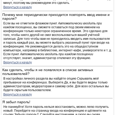
минут, поэтому мы рекомендуем это сделать.
Вернуться к началу
Почему мне периодически приходится повторять ввод имени и
пароля?
Если вы не отметили флажком пункт
Автоматически входить при
каждом посещении
, вы сможете оставаться под своим именем на
конференции только некоторое ограниченное время. Это сделано для
того, чтобы никто другой не смог воспользоваться вашей учётной
записью. Для того чтобы вам не приходилось вводить имя пользователя
и пароль каждый раз, вы можете выбрать указанный пункт при входе на
конференцию. Не рекомендуется делать это на общедоступном
компьютере, например в библиотеке, интернет-кафе, университете и т. д.
Если пункт
Автоматически входить при каждом посещении
отсутствует, значит, администратор отключил эту функцию.
Вернуться к началу
Как сделать, чтобы я не появлялся в списке активных
пользователей?
В настройках личного раздела вы найдёте опцию
Скрывать моё
пребывание на конференции
. Выберите
Да
, и вы будете видны только
администраторам, модераторам и самому себе. Для всех остальных вы
будете скрытым пользователем.
Вернуться к началу
Я забыл пароль!
Не паникуйте! Хотя пароль нельзя восстановить, можно легко получить
новый. Перейдите на страницу входа на конференцию и щёлкните на
ссылку
Забыли пароль?
. Следуйте инструкциям, и скоро вы снова