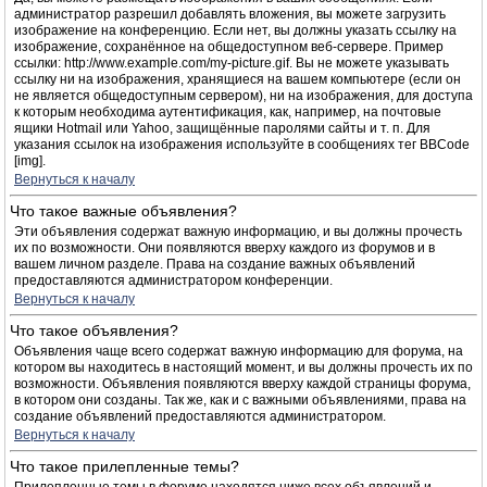
администратор разрешил добавлять вложения, вы можете загрузить
изображение на конференцию. Если нет, вы должны указать ссылку на
изображение, сохранённое на общедоступном веб-сервере. Пример
ссылки: http://www.example.com/my-picture.gif. Вы не можете указывать
ссылку ни на изображения, хранящиеся на вашем компьютере (если он
не является общедоступным сервером), ни на изображения, для доступа
к которым необходима аутентификация, как, например, на почтовые
ящики Hotmail или Yahoo, защищённые паролями сайты и т. п. Для
указания ссылок на изображения используйте в сообщениях тег BBCode
[img].
Вернуться к началу
Что такое важные объявления?
Эти объявления содержат важную информацию, и вы должны прочесть
их по возможности. Они появляются вверху каждого из форумов и в
вашем личном разделе. Права на создание важных объявлений
предоставляются администратором конференции.
Вернуться к началу
Что такое объявления?
Объявления чаще всего содержат важную информацию для форума, на
котором вы находитесь в настоящий момент, и вы должны прочесть их по
возможности. Объявления появляются вверху каждой страницы форума,
в котором они созданы. Так же, как и с важными объявлениями, права на
создание объявлений предоставляются администратором.
Вернуться к началу
Что такое прилепленные темы?