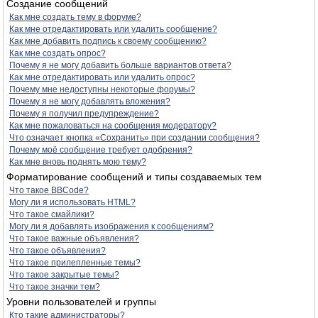
Создание сообщений
Как мне создать тему в форуме?
Как мне отредактировать или удалить сообщение?
Как мне добавить подпись к своему сообщению?
Как мне создать опрос?
Почему я не могу добавить больше вариантов ответа?
Как мне отредактировать или удалить опрос?
Почему мне недоступны некоторые форумы?
Почему я не могу добавлять вложения?
Почему я получил предупреждение?
Как мне пожаловаться на сообщения модератору?
Что означает кнопка «Сохранить» при создании сообщения?
Почему моё сообщение требует одобрения?
Как мне вновь поднять мою тему?
Форматирование сообщений и типы создаваемых тем
Что такое BBCode?
Могу ли я использовать HTML?
Что такое смайлики?
Могу ли я добавлять изображения к сообщениям?
Что такое важные объявления?
Что такое объявления?
Что такое прилепленные темы?
Что такое закрытые темы?
Что такое значки тем?
Уровни пользователей и группы
Кто такие администраторы?