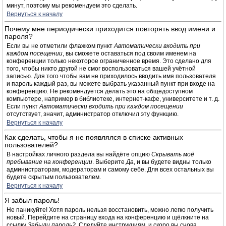
минут, поэтому мы рекомендуем это сделать.
Вернуться к началу
Почему мне периодически приходится повторять ввод имени и
пароля?
Если вы не отметили флажком пункт
Автоматически входить при
каждом посещении
, вы сможете оставаться под своим именем на
конференции только некоторое ограниченное время. Это сделано для
того, чтобы никто другой не смог воспользоваться вашей учётной
записью. Для того чтобы вам не приходилось вводить имя пользователя
и пароль каждый раз, вы можете выбрать указанный пункт при входе на
конференцию. Не рекомендуется делать это на общедоступном
компьютере, например в библиотеке, интернет-кафе, университете и т. д.
Если пункт
Автоматически входить при каждом посещении
отсутствует, значит, администратор отключил эту функцию.
Вернуться к началу
Как сделать, чтобы я не появлялся в списке активных
пользователей?
В настройках личного раздела вы найдёте опцию
Скрывать моё
пребывание на конференции
. Выберите
Да
, и вы будете видны только
администраторам, модераторам и самому себе. Для всех остальных вы
будете скрытым пользователем.
Вернуться к началу
Я забыл пароль!
Не паникуйте! Хотя пароль нельзя восстановить, можно легко получить
новый. Перейдите на страницу входа на конференцию и щёлкните на
ссылку
Забыли пароль?
. Следуйте инструкциям, и скоро вы снова