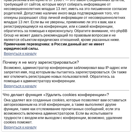
прав ребёнка в интернете от 1998 г. — это закон Соединённых Штатов,
требующий от сайтов, которые могут собирать информацию от
несовершеннолетних младше 13 лет, иметь на это письменное согласие
родителей. Допустимо наличие иного вида подтверждения того, что
опекуны разрешают сбор личной информации от несовершеннолетних
младше 13 лет. Если вы не уверены, применимо ли это к вам, как к
регистрирующемуся на конференции, или к самой конференции,
обратитесь за помощью к юрисконсульту. Обратите внимание, что phpBB
Group не может давать рекомендаций по правовым вопросам и не
является объектом юридических отношений, кроме указанных ниже.
Примечание переводчика: в России данный акт не имеет
юридической силы.
Вернуться к началу
Почему я не могу зарегистрироваться?
Возможно, администратор конференции заблокировал ваш IP-адрес или
запретил имя, под которым вы пытаетесь зарегистрироваться. Он также
мог отключить регистрацию новых пользователей. Обратитесь за
помощью к администратору конференции.
Вернуться к началу
Что делает функция «Удалить cookies конференции»?
Она удаляет все созданные cookies, которые позволяют вам оставаться
авторизованным на этой конференции, а также выполняют другие
функции, такие как отслеживание прочитанных сообщений, если эта
возможность включена администратором. Если вы испытываете
трудности с входом или выходом с конференции, возможно, удаление
cookies поможет.
Вернуться к началу