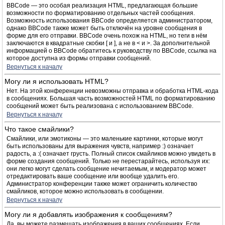
BBCode — это особая реализация HTML, предлагающая большие
возможности по форматированию отдельных частей сообщения.
Возможность использования BBCode определяется администратором,
однако BBCode также может быть отключён на уровне сообщения в
форме для его отправки. BBCode очень похож на HTML, но теги в нём
заключаются в квадратные скобки [ и ], а не в < и >. За дополнительной
информацией о BBCode обратитесь к руководству по BBCode, ссылка на
которое доступна из формы отправки сообщений.
Вернуться к началу
Могу ли я использовать HTML?
Нет. На этой конференции невозможны отправка и обработка HTML-кода
в сообщениях. Большая часть возможностей HTML по форматированию
сообщений может быть реализована с использованием BBCode.
Вернуться к началу
Что такое смайлики?
Смайлики, или эмотиконы — это маленькие картинки, которые могут
быть использованы для выражения чувств, например :) означает
радость, а :( означает грусть. Полный список смайликов можно увидеть в
форме создания сообщений. Только не перестарайтесь, используя их:
они легко могут сделать сообщение нечитаемым, и модератор может
отредактировать ваше сообщение или вообще удалить его.
Администратор конференции также может ограничить количество
смайликов, которое можно использовать в сообщении.
Вернуться к началу
Могу ли я добавлять изображения к сообщениям?
Да, вы можете размещать изображения в ваших сообщениях. Если