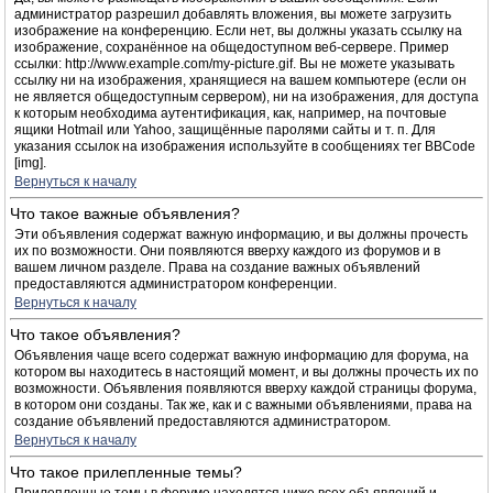
администратор разрешил добавлять вложения, вы можете загрузить
изображение на конференцию. Если нет, вы должны указать ссылку на
изображение, сохранённое на общедоступном веб-сервере. Пример
ссылки: http://www.example.com/my-picture.gif. Вы не можете указывать
ссылку ни на изображения, хранящиеся на вашем компьютере (если он
не является общедоступным сервером), ни на изображения, для доступа
к которым необходима аутентификация, как, например, на почтовые
ящики Hotmail или Yahoo, защищённые паролями сайты и т. п. Для
указания ссылок на изображения используйте в сообщениях тег BBCode
[img].
Вернуться к началу
Что такое важные объявления?
Эти объявления содержат важную информацию, и вы должны прочесть
их по возможности. Они появляются вверху каждого из форумов и в
вашем личном разделе. Права на создание важных объявлений
предоставляются администратором конференции.
Вернуться к началу
Что такое объявления?
Объявления чаще всего содержат важную информацию для форума, на
котором вы находитесь в настоящий момент, и вы должны прочесть их по
возможности. Объявления появляются вверху каждой страницы форума,
в котором они созданы. Так же, как и с важными объявлениями, права на
создание объявлений предоставляются администратором.
Вернуться к началу
Что такое прилепленные темы?