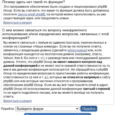
Почему здесь нет такой-то функции?
Это программное обеспечение было создано и лицензировано phpBB
Group. Если вы считаете, что какая-то функция должна быть добавлена,
посетите
Центр идей phpBB
, на котором можно проголосовать за уже
существующие идеи, или предложить новые.
Вернуться к началу
С кем можно связаться по вопросу некорректного
использования и/или юридических вопросов, связанных с этой
конференцией?
Вы можете связаться с любым из администраторов, перечисленных в
списке на странице «Наша команда». Если вы не получили ответа,
свяжитесь с владельцем домена (сделайте
whois lookup
) или, если
конференция находится на бесплатном домене (например, chat.ru,
Yahoo!, free.fr, f2s.com и т. п.), с руководством или техподдержкой данного
домена. Учтите, что phpBB Group
не имеет никакого контроля над
данной конференцией
и не может нести никакой ответственности за то,
кем и как данная конференция используется. Не обращайтесь к phpBB
Group по юридическим вопросам (о приостановке работы конференции,
ответственности за неё и т. д.), которые
не относятся напрямую
к сайту
phpBB.com или которые частично относятся к программному
обеспечению phpBB Group. Если же вы всё-таки пошлёте email в адрес
phpBB Group об использовании данной конференции
третьей стороной
,
то не ждите подробного письма, или вы можете вообще не получить
ответа.
Вернуться к началу
Перейти: