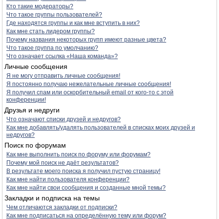
Кто такие модераторы?
Что такое группы пользователей?
Где находятся группы и как мне вступить в них?
Как мне стать лидером группы?
Почему названия некоторых групп имеют разные цвета?
Что такое группа по умолчанию?
Что означает ссылка «Наша команда»?
Личные сообщения
Я не могу отправить личные сообщения!
Я постоянно получаю нежелательные личные сообщения!
Я получил спам или оскорбительный email от кого-то с этой
конференции!
Друзья и недруги
Что означают списки друзей и недругов?
Как мне добавлять/удалять пользователей в списках моих друзей и
недругов?
Поиск по форумам
Как мне выполнить поиск по форуму или форумам?
Почему мой поиск не даёт результатов?
В результате моего поиска я получил пустую страницу!
Как мне найти пользователя конференции?
Как мне найти свои сообщения и созданные мной темы?
Закладки и подписка на темы
Чем отличаются закладки от подписки?
Как мне подписаться на определённую тему или форум?