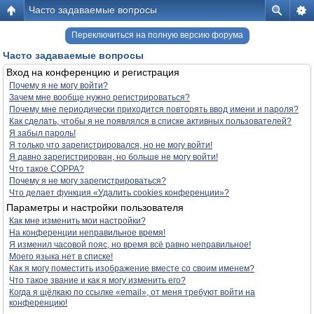
Часто задаваемые вопросы
Переключиться на полную версию форума
Часто задаваемые вопросы
Вход на конференцию и регистрация
Почему я не могу войти?
Зачем мне вообще нужно регистрироваться?
Почему мне периодически приходится повторять ввод имени и пароля?
Как сделать, чтобы я не появлялся в списке активных пользователей?
Я забыл пароль!
Я только что зарегистрировался, но не могу войти!
Я давно зарегистрирован, но больше не могу войти!
Что такое COPPA?
Почему я не могу зарегистрироваться?
Что делает функция «Удалить cookies конференции»?
Параметры и настройки пользователя
Как мне изменить мои настройки?
На конференции неправильное время!
Я изменил часовой пояс, но время всё равно неправильное!
Моего языка нет в списке!
Как я могу поместить изображение вместе со своим именем?
Что такое звание и как я могу изменить его?
Когда я щёлкаю по ссылке «email», от меня требуют войти на
конференцию!