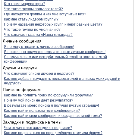
Кто такие модераторы?
Что такое группы пользователей?
Где находятся группы и как мне вступить в них?
Как мне стать лидером группы?
Почему названия некоторых групп имеют разные цвета?
Что такое группа по умолчанию?
Что означает ссылка «Наша команда»?
Личные сообщения
Я не могу отправить личные сообщения!
Я постоянно получаю нежелательные личные сообщения!
Я получил спам или оскорбительный email от кого-то с этой
конференции!
Друзья и недруги
Что означают списки друзей и недругов?
Как мне добавлять/удалять пользователей в списках моих друзей и
недругов?
Поиск по форумам
Как мне выполнить поиск по форуму или форумам?
Почему мой поиск не даёт результатов?
В результате моего поиска я получил пустую страницу!
Как мне найти пользователя конференции?
Как мне найти свои сообщения и созданные мной темы?
Закладки и подписка на темы
Чем отличаются закладки от подписки?
Как мне подписаться на определённую тему или форум?