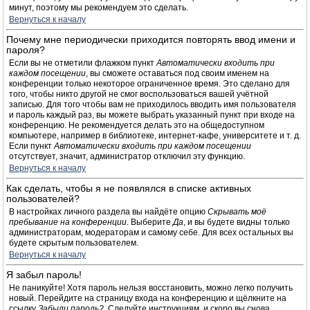
минут, поэтому мы рекомендуем это сделать.
Вернуться к началу
Почему мне периодически приходится повторять ввод имени и
пароля?
Если вы не отметили флажком пункт
Автоматически входить при
каждом посещении
, вы сможете оставаться под своим именем на
конференции только некоторое ограниченное время. Это сделано для
того, чтобы никто другой не смог воспользоваться вашей учётной
записью. Для того чтобы вам не приходилось вводить имя пользователя
и пароль каждый раз, вы можете выбрать указанный пункт при входе на
конференцию. Не рекомендуется делать это на общедоступном
компьютере, например в библиотеке, интернет-кафе, университете и т. д.
Если пункт
Автоматически входить при каждом посещении
отсутствует, значит, администратор отключил эту функцию.
Вернуться к началу
Как сделать, чтобы я не появлялся в списке активных
пользователей?
В настройках личного раздела вы найдёте опцию
Скрывать моё
пребывание на конференции
. Выберите
Да
, и вы будете видны только
администраторам, модераторам и самому себе. Для всех остальных вы
будете скрытым пользователем.
Вернуться к началу
Я забыл пароль!
Не паникуйте! Хотя пароль нельзя восстановить, можно легко получить
новый. Перейдите на страницу входа на конференцию и щёлкните на
ссылку
Забыли пароль?
. Следуйте инструкциям, и скоро вы снова