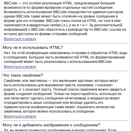
BBCode — это особая реализация HTML, предлагающая большие
возможности по форматированию отдельных частей сообщения.
Возможность использования BBCode определяется администратором,
однако BBCode также может быть отключён на уровне сообщения в
форме для его отправки. BBCode очень похож на HTML, но теги в нём
заключаются в квадратные скобки [ и ], а не в < и >. За дополнительной
информацией о BBCode обратитесь к руководству по BBCode, ссылка на
которое доступна из формы отправки сообщений.
Вернуться к началу
Могу ли я использовать HTML?
Нет. На этой конференции невозможны отправка и обработка HTML-кода
в сообщениях. Большая часть возможностей HTML по форматированию
сообщений может быть реализована с использованием BBCode.
Вернуться к началу
Что такое смайлики?
Смайлики, или эмотиконы — это маленькие картинки, которые могут
быть использованы для выражения чувств, например :) означает
радость, а :( означает грусть. Полный список смайликов можно увидеть в
форме создания сообщений. Только не перестарайтесь, используя их:
они легко могут сделать сообщение нечитаемым, и модератор может
отредактировать ваше сообщение или вообще удалить его.
Администратор конференции также может ограничить количество
смайликов, которое можно использовать в сообщении.
Вернуться к началу
Могу ли я добавлять изображения к сообщениям?
Да, вы можете размещать изображения в ваших сообщениях. Если