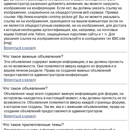
администратор разрешил добавлять вложения, вы можете загрузить
изображение на конференцию. Если нет, вы должны указать ссылку на
изображение, сохранённое на общедоступном веб-сервере. Пример
ссылки: http://www.example.com/my-picture.gif. Вы не можете указывать
ссылку ни на изображения, хранящиеся на вашем компьютере (если он
не является общедоступным сервером), ни на изображения, для доступа
к которым необходима аутентификация, как, например, на почтовые
ящики Hotmail или Yahoo, защищённые паролями сайты и т. п. Для
указания ссылок на изображения используйте в сообщениях тег BBCode
[img].
Вернуться к началу
Что такое важные объявления?
Эти объявления содержат важную информацию, и вы должны прочесть
их по возможности. Они появляются вверху каждого из форумов и в
вашем личном разделе. Права на создание важных объявлений
предоставляются администратором конференции.
Вернуться к началу
Что такое объявления?
Объявления чаще всего содержат важную информацию для форума, на
котором вы находитесь в настоящий момент, и вы должны прочесть их по
возможности. Объявления появляются вверху каждой страницы форума,
в котором они созданы. Так же, как и с важными объявлениями, права на
создание объявлений предоставляются администратором.
Вернуться к началу
Что такое прилепленные темы?