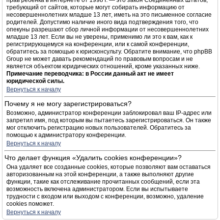
прав ребёнка в интернете от 1998 г. — это закон Соединённых Штатов,
требующий от сайтов, которые могут собирать информацию от
несовершеннолетних младше 13 лет, иметь на это письменное согласие
родителей. Допустимо наличие иного вида подтверждения того, что
опекуны разрешают сбор личной информации от несовершеннолетних
младше 13 лет. Если вы не уверены, применимо ли это к вам, как к
регистрирующемуся на конференции, или к самой конференции,
обратитесь за помощью к юрисконсульту. Обратите внимание, что phpBB
Group не может давать рекомендаций по правовым вопросам и не
является объектом юридических отношений, кроме указанных ниже.
Примечание переводчика: в России данный акт не имеет
юридической силы.
Вернуться к началу
Почему я не могу зарегистрироваться?
Возможно, администратор конференции заблокировал ваш IP-адрес или
запретил имя, под которым вы пытаетесь зарегистрироваться. Он также
мог отключить регистрацию новых пользователей. Обратитесь за
помощью к администратору конференции.
Вернуться к началу
Что делает функция «Удалить cookies конференции»?
Она удаляет все созданные cookies, которые позволяют вам оставаться
авторизованным на этой конференции, а также выполняют другие
функции, такие как отслеживание прочитанных сообщений, если эта
возможность включена администратором. Если вы испытываете
трудности с входом или выходом с конференции, возможно, удаление
cookies поможет.
Вернуться к началу