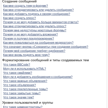
Создание сообщений
Как мне создать тему в форуме?
Как мне отредактировать или удалить сообщение?
Как мне добавить подпись к своему сообщению?
Как мне создать опрос?
Почему я не могу добавить больше вариантов ответа?
Как мне отредактировать или удалить опрос?
Почему мне недоступны некоторые форумы?
Почему я не могу добавлять вложения?
Почему я получил предупреждение?
Как мне пожаловаться на сообщения модератору?
Что означает кнопка «Сохранить» при создании сообщения?
Почему моё сообщение требует одобрения?
Как мне вновь поднять мою тему?
Форматирование сообщений и типы создаваемых тем
Что такое BBCode?
Могу ли я использовать HTML?
Что такое смайлики?
Могу ли я добавлять изображения к сообщениям?
Что такое важные объявления?
Что такое объявления?
Что такое прилепленные темы?
Что такое закрытые темы?
Что такое значки тем?
Уровни пользователей и группы
Кто такие администраторы?