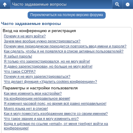
Часто задаваемые вопросы
Переключиться на полную версию форума
Часто задаваемые вопросы
Вход на конференцию и регистрация
Почему я не могу войти?
Зачем мне вообще нужно регистрироваться?
Почему мне периодически приходится повторять ввод имени и пароля?
Как сделать, чтобы я не появлялся в списке активных пользователей?
Я забыл пароль!
Я только что зарегистрировался, но не могу войти!
Я давно зарегистрирован, но больше не могу войти!
Что такое COPPA?
Почему я не могу зарегистрироваться?
Что делает функция «Удалить cookies конференции»?
Параметры и настройки пользователя
Как мне изменить мои настройки?
На конференции неправильное время!
Я изменил часовой пояс, но время всё равно неправильное!
Моего языка нет в списке!
Как я могу поместить изображение вместе со своим именем?
Что такое звание и как я могу изменить его?
Когда я щёлкаю по ссылке «email», от меня требуют войти на
конференцию!