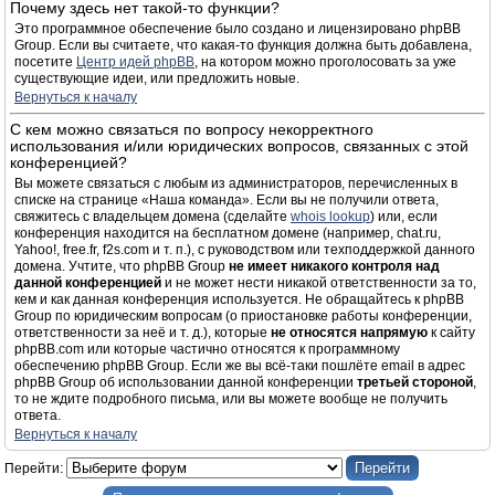
Почему здесь нет такой-то функции?
Это программное обеспечение было создано и лицензировано phpBB
Group. Если вы считаете, что какая-то функция должна быть добавлена,
посетите
Центр идей phpBB
, на котором можно проголосовать за уже
существующие идеи, или предложить новые.
Вернуться к началу
С кем можно связаться по вопросу некорректного
использования и/или юридических вопросов, связанных с этой
конференцией?
Вы можете связаться с любым из администраторов, перечисленных в
списке на странице «Наша команда». Если вы не получили ответа,
свяжитесь с владельцем домена (сделайте
whois lookup
) или, если
конференция находится на бесплатном домене (например, chat.ru,
Yahoo!, free.fr, f2s.com и т. п.), с руководством или техподдержкой данного
домена. Учтите, что phpBB Group
не имеет никакого контроля над
данной конференцией
и не может нести никакой ответственности за то,
кем и как данная конференция используется. Не обращайтесь к phpBB
Group по юридическим вопросам (о приостановке работы конференции,
ответственности за неё и т. д.), которые
не относятся напрямую
к сайту
phpBB.com или которые частично относятся к программному
обеспечению phpBB Group. Если же вы всё-таки пошлёте email в адрес
phpBB Group об использовании данной конференции
третьей стороной
,
то не ждите подробного письма, или вы можете вообще не получить
ответа.
Вернуться к началу
Перейти: