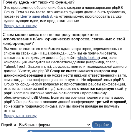
Почему здесь нет такой-то функции?
Это программное обеспечение было создано и лицензировано phpBB
Group. Если вы считаете, что какая-то функция должна быть добавлена,
посетите
Центр идей phpBB
, на котором можно проголосовать за уже
существующие идеи, или предложить новые.
Вернуться к началу
С кем можно связаться по вопросу некорректного
использования и/или юридических вопросов, связанных с этой
конференцией?
Вы можете связаться с любым из администраторов, перечисленных в
списке на странице «Наша команда». Если вы не получили ответа,
свяжитесь с владельцем домена (сделайте
whois lookup
) или, если
конференция находится на бесплатном домене (например, chat.ru,
Yahoo!, free.fr, f2s.com и т. п.), с руководством или техподдержкой данного
домена. Учтите, что phpBB Group
не имеет никакого контроля над
данной конференцией
и не может нести никакой ответственности за то,
кем и как данная конференция используется. Не обращайтесь к phpBB
Group по юридическим вопросам (о приостановке работы конференции,
ответственности за неё и т. д.), которые
не относятся напрямую
к сайту
phpBB.com или которые частично относятся к программному
обеспечению phpBB Group. Если же вы всё-таки пошлёте email в адрес
phpBB Group об использовании данной конференции
третьей стороной
,
то не ждите подробного письма, или вы можете вообще не получить
ответа.
Вернуться к началу
Перейти: