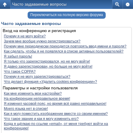
Часто задаваемые вопросы
Переключиться на полную версию форума
Часто задаваемые вопросы
Вход на конференцию и регистрация
Почему я не могу войти?
Зачем мне вообще нужно регистрироваться?
Почему мне периодически приходится повторять ввод имени и пароля?
Как сделать, чтобы я не появлялся в списке активных пользователей?
Я забыл пароль!
Я только что зарегистрировался, но не могу войти!
Я давно зарегистрирован, но больше не могу войти!
Что такое COPPA?
Почему я не могу зарегистрироваться?
Что делает функция «Удалить cookies конференции»?
Параметры и настройки пользователя
Как мне изменить мои настройки?
На конференции неправильное время!
Я изменил часовой пояс, но время всё равно неправильное!
Моего языка нет в списке!
Как я могу поместить изображение вместе со своим именем?
Что такое звание и как я могу изменить его?
Когда я щёлкаю по ссылке «email», от меня требуют войти на
конференцию!