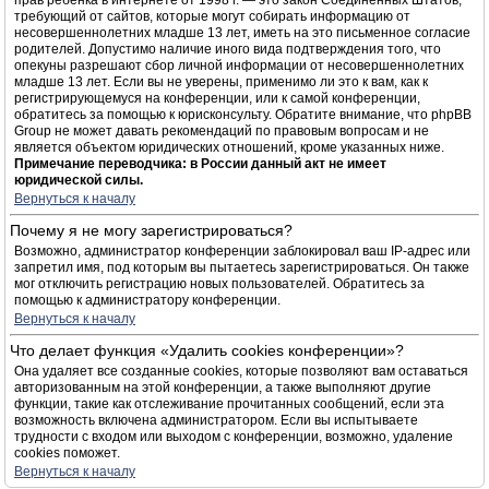
прав ребёнка в интернете от 1998 г. — это закон Соединённых Штатов,
требующий от сайтов, которые могут собирать информацию от
несовершеннолетних младше 13 лет, иметь на это письменное согласие
родителей. Допустимо наличие иного вида подтверждения того, что
опекуны разрешают сбор личной информации от несовершеннолетних
младше 13 лет. Если вы не уверены, применимо ли это к вам, как к
регистрирующемуся на конференции, или к самой конференции,
обратитесь за помощью к юрисконсульту. Обратите внимание, что phpBB
Group не может давать рекомендаций по правовым вопросам и не
является объектом юридических отношений, кроме указанных ниже.
Примечание переводчика: в России данный акт не имеет
юридической силы.
Вернуться к началу
Почему я не могу зарегистрироваться?
Возможно, администратор конференции заблокировал ваш IP-адрес или
запретил имя, под которым вы пытаетесь зарегистрироваться. Он также
мог отключить регистрацию новых пользователей. Обратитесь за
помощью к администратору конференции.
Вернуться к началу
Что делает функция «Удалить cookies конференции»?
Она удаляет все созданные cookies, которые позволяют вам оставаться
авторизованным на этой конференции, а также выполняют другие
функции, такие как отслеживание прочитанных сообщений, если эта
возможность включена администратором. Если вы испытываете
трудности с входом или выходом с конференции, возможно, удаление
cookies поможет.
Вернуться к началу