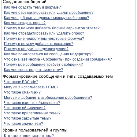
Создание сообщений
Как мне создать тему в форуме?
Как мне отредактировать или удалить сообщение?
Как мне добавить подпись к своему сообщению?
Как мне создать опрос?
Почему я не могу добавить больше вариантов ответа?
Как мне отредактировать или удалить опрос?
Почему мне недоступны некоторые форумы?
Почему я не могу добавлять вложения?
Почему я получил предупреждение?
Как мне пожаловаться на сообщения модератору?
Что означает кнопка «Сохранить» при создании сообщения?
Почему моё сообщение требует одобрения?
Как мне вновь поднять мою тему?
Форматирование сообщений и типы создаваемых тем
Что такое BBCode?
Могу ли я использовать HTML?
Что такое смайлики?
Могу ли я добавлять изображения к сообщениям?
Что такое важные объявления?
Что такое объявления?
Что такое прилепленные темы?
Что такое закрытые темы?
Что такое значки тем?
Уровни пользователей и группы
Кто такие администраторы?