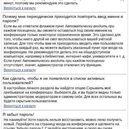
минут, поэтому мы рекомендуем это сделать.
Вернуться к началу
Почему мне периодически приходится повторять ввод имени и
пароля?
Если вы не отметили флажком пункт
Автоматически входить при
каждом посещении
, вы сможете оставаться под своим именем на
конференции только некоторое ограниченное время. Это сделано для
того, чтобы никто другой не смог воспользоваться вашей учётной
записью. Для того чтобы вам не приходилось вводить имя пользователя
и пароль каждый раз, вы можете выбрать указанный пункт при входе на
конференцию. Не рекомендуется делать это на общедоступном
компьютере, например в библиотеке, интернет-кафе, университете и т. д.
Если пункт
Автоматически входить при каждом посещении
отсутствует, значит, администратор отключил эту функцию.
Вернуться к началу
Как сделать, чтобы я не появлялся в списке активных
пользователей?
В настройках личного раздела вы найдёте опцию
Скрывать моё
пребывание на конференции
. Выберите
Да
, и вы будете видны только
администраторам, модераторам и самому себе. Для всех остальных вы
будете скрытым пользователем.
Вернуться к началу
Я забыл пароль!
Не паникуйте! Хотя пароль нельзя восстановить, можно легко получить
новый. Перейдите на страницу входа на конференцию и щёлкните на
ссылку
Забыли пароль?
. Следуйте инструкциям, и скоро вы снова