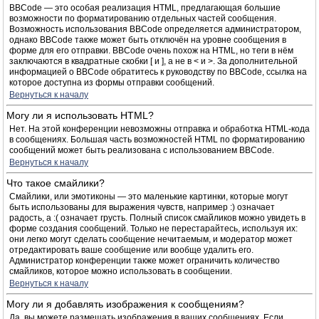
BBCode — это особая реализация HTML, предлагающая большие
возможности по форматированию отдельных частей сообщения.
Возможность использования BBCode определяется администратором,
однако BBCode также может быть отключён на уровне сообщения в
форме для его отправки. BBCode очень похож на HTML, но теги в нём
заключаются в квадратные скобки [ и ], а не в < и >. За дополнительной
информацией о BBCode обратитесь к руководству по BBCode, ссылка на
которое доступна из формы отправки сообщений.
Вернуться к началу
Могу ли я использовать HTML?
Нет. На этой конференции невозможны отправка и обработка HTML-кода
в сообщениях. Большая часть возможностей HTML по форматированию
сообщений может быть реализована с использованием BBCode.
Вернуться к началу
Что такое смайлики?
Смайлики, или эмотиконы — это маленькие картинки, которые могут
быть использованы для выражения чувств, например :) означает
радость, а :( означает грусть. Полный список смайликов можно увидеть в
форме создания сообщений. Только не перестарайтесь, используя их:
они легко могут сделать сообщение нечитаемым, и модератор может
отредактировать ваше сообщение или вообще удалить его.
Администратор конференции также может ограничить количество
смайликов, которое можно использовать в сообщении.
Вернуться к началу
Могу ли я добавлять изображения к сообщениям?
Да, вы можете размещать изображения в ваших сообщениях. Если