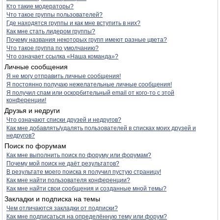
Кто такие модераторы?
Что такое группы пользователей?
Где находятся группы и как мне вступить в них?
Как мне стать лидером группы?
Почему названия некоторых групп имеют разные цвета?
Что такое группа по умолчанию?
Что означает ссылка «Наша команда»?
Личные сообщения
Я не могу отправить личные сообщения!
Я постоянно получаю нежелательные личные сообщения!
Я получил спам или оскорбительный email от кого-то с этой
конференции!
Друзья и недруги
Что означают списки друзей и недругов?
Как мне добавлять/удалять пользователей в списках моих друзей и
недругов?
Поиск по форумам
Как мне выполнить поиск по форуму или форумам?
Почему мой поиск не даёт результатов?
В результате моего поиска я получил пустую страницу!
Как мне найти пользователя конференции?
Как мне найти свои сообщения и созданные мной темы?
Закладки и подписка на темы
Чем отличаются закладки от подписки?
Как мне подписаться на определённую тему или форум?