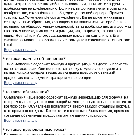
администратор разрешил добавлять вложения, вы можете загрузить
изображение на конференцию. Если нет, вы должны указать ссылку на
изображение, сохранённое на общедоступном веб-сервере. Пример
ссылки: http://www.example.com/my-picture.gif. Вы не можете указывать
ссылку ни на изображения, хранящиеся на вашем компьютере (если он
не является общедоступным сервером), ни на изображения, для доступа
к которым необходима аутентификация, как, например, на почтовые
ящики Hotmail или Yahoo, защищённые паролями сайты и т. п. Для
указания ссылок на изображения используйте в сообщениях тег BBCode
[img].
Вернуться к началу
Что такое важные объявления?
Эти объявления содержат важную информацию, и вы должны прочесть
их по возможности. Они появляются вверху каждого из форумов и в
вашем личном разделе. Права на создание важных объявлений
предоставляются администратором конференции.
Вернуться к началу
Что такое объявления?
Объявления чаще всего содержат важную информацию для форума, на
котором вы находитесь в настоящий момент, и вы должны прочесть их по
возможности. Объявления появляются вверху каждой страницы форума,
в котором они созданы. Так же, как и с важными объявлениями, права на
создание объявлений предоставляются администратором.
Вернуться к началу
Что такое прилепленные темы?