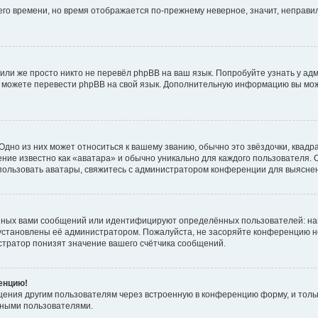
него времени, но время отображается по-прежнему неверное, значит, неправ
или же просто никто не перевёл phpBB на ваш язык. Попробуйте узнать у ад
ами можете перевести phpBB на свой язык. Дополнительную информацию вы мо
дно из них может относиться к вашему званию, обычно это звёздочки, квадр
ние известно как «аватара» и обычно уникально для каждого пользователя. О
использовать аватары, свяжитесь с администратором конференции для выясне
нных вами сообщений или идентифицируют определённых пользователей: на
установлены её администратором. Пожалуйста, не засоряйте конференцию н
тратор понизят значение вашего счётчика сообщений.
ренцию!
щения другим пользователям через встроенную в конференцию форму, и толь
мными пользователями.