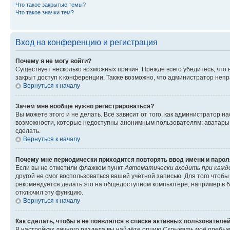
Что такое закрытые темы?
Что такое значки тем?
Вход на конференцию и регистрация
Почему я не могу войти?
Существует несколько возможных причин. Прежде всего убедитесь, что 
закрыт доступ к конференции. Также возможно, что администратор неп
Вернуться к началу
Зачем мне вообще нужно регистрироваться?
Вы можете этого и не делать. Всё зависит от того, как администратор
возможности, которые недоступны анонимным пользователям: аватары, ли
сделать.
Вернуться к началу
Почему мне периодически приходится повторять ввод имени и парол
Если вы не отметили флажком пункт
Автоматически входить при кажд
другой не смог воспользоваться вашей учётной записью. Для того чтоб
рекомендуется делать это на общедоступном компьютере, например в би
отключил эту функцию.
Вернуться к началу
Как сделать, чтобы я не появлялся в списке активных пользователе
В настройках личного раздела вы найдёте опцию
Скрывать моё пребыв