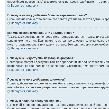
опрос будет постоянным) и возможность пользователей изменять вариан
Вернуться к началу
Почему я не могу добавить больше вариантов ответа?
Ограничение количества вариантов ответа устанавливается администр
Вернуться к началу
Как мне отредактировать или удалить опрос?
Так же, как и сообщения, опросы могут редактироваться только их соз
связан именно с ним. Если никто не успел проголосовать, то вы можете
могут отредактировать или удалить опрос. Это сделано для того, чтобы
Вернуться к началу
Почему мне недоступны некоторые форумы?
Некоторые форумы доступны только определённым пользователям или г
потребоваться специальное разрешение. Свяжитесь с модератором ил
Вернуться к началу
Почему я не могу добавлять вложения?
Право добавления вложений может быть предоставлено на уровне фору
что добавлять вложения разрешено только членам определённых групп.
Вернуться к началу
Почему я получил предупреждение?
На каждой конференции администраторы устанавливают свой собственн
Group не имеет никакого отношения к предупреждениям, вынесенным на