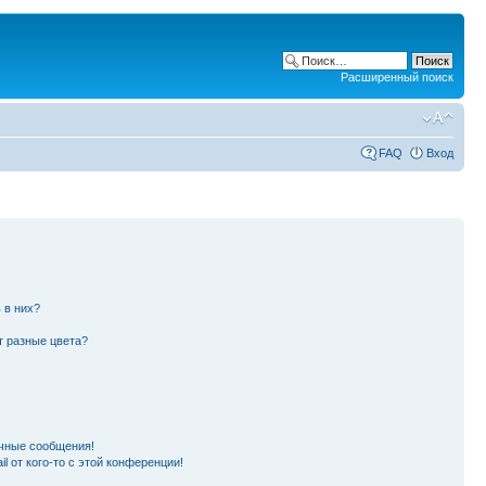
Расширенный поиск
FAQ
Вход
 в них?
т разные цвета?
чные сообщения!
l от кого-то с этой конференции!