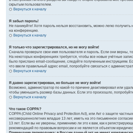
скрытым пользователем.
Вернуться к началу
Я забыл пароль!
Не паникуйте! Хотя пароль нельзя восстановить, можно легко получить
на конференцию.
Вернуться к началу
Я только что зарегистрировался, но не могу войти!
Сначала проверьте свои имя пользователя и пароль. Если они верны, т
На некоторых конференциях требуется, чтобы все новые учётные запис
было прислано email-сообщение, следуйте полученным инструкциям. Есл
что ввели правильный адрес email, попробуйте связаться с администра
Вернуться к началу
Я давно зарегистрирован, но больше не могу войти!
Возможно, администратор по какой-то причине деактивировал или удал
чтобы уменьшить размер базы данных. Если это произошло, попробуйте 
Вернуться к началу
Что такое COPPA?
COPPA (Child Online Privacy and Protection Act), или Акт о защите час
несовершеннолетних младше 13 лет, иметь на это письменное согласи
13 лет. Если вы не уверены, применимо ли это к вам, как к регистриру
рекомендаций по правовым вопросам и не является объектом юридичес
Примечание переводчика: в России данный акт не имеет юридическо