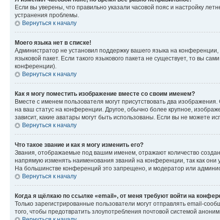
Если вы уверены, что правильно указали часовой пояс и настройку лет
устранения проблемы.
Вернуться к началу
Моего языка нет в списке!
Администратор не установил поддержку вашего языка на конференции, 
языковой пакет. Если такого языкового пакета не существует, то вы с
конференции).
Вернуться к началу
Как я могу поместить изображение вместе со своим именем?
Вместе с именем пользователя могут присутствовать два изображения. О
на ваш статус на конференции. Другое, обычно более крупное, изображе
зависит, какие аватары могут быть использованы. Если вы не можете 
Вернуться к началу
Что такое звание и как я могу изменить его?
Звания, отображаемые под вашим именем, отражают количество созда
напрямую изменять наименования званий на конференции, так как они 
На большинстве конференций это запрещено, и модератор или админис
Вернуться к началу
Когда я щёлкаю по ссылке «email», от меня требуют войти на конфе
Только зарегистрированные пользователи могут отправлять email-сооб
того, чтобы предотвратить злоупотребления почтовой системой анони
Вернуться к началу