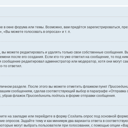
е в окне форума или темы. Возможно, вам придётся зарегистрироваться, пр
 «Вы можете голосовать в опросах» и т. п.
вы можете редактировать и удалять только свои собственные сообщения. В
емени после его создания. Если кто-то уже ответил на сообщение, то под ни
сли сообщение редактировал администратор или модератор, хотя они могут са
о-то ответил.
 личном разделе. После этого вы можете отметить флажком пункт
Присоедини
 вашим сообщениям, сделав соответствующий выбор в параграфе «Отправка 
х, убрав флажок
Присоединить подпись
в форме отправки сообщения.
ите на закладке или перейдите в форму
Создать опрос
под основной формой
ние опросов. Задайте тему и как минимум два варианта ответа в соответству
 которые могут выбрать пользователи при голосовании, с помощью опции «Вар