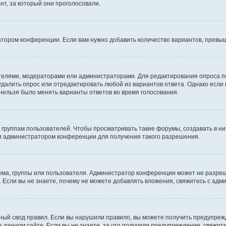
т, за который они проголосовали.
атором конференции. Если вам нужно добавить количество вариантов, превы
дателями, модераторами или администраторами. Для редактирования опроса п
 удалить опрос или отредактировать любой из вариантов ответа. Однако если
 нельзя было менять варианты ответов во время голосования.
руппам пользователей. Чтобы просматривать такие форумы, создавать в них
и администратором конференции для получения такого разрешения.
ма, группы или пользователя. Администратор конференции может не разре
 Если вы не знаете, почему не можете добавлять вложения, свяжитесь с ад
ый свод правил. Если вы нарушили правило, вы можете получить предупреж
 данном сайте. Если вы не знаете, за что получили предупреждение, свяжи