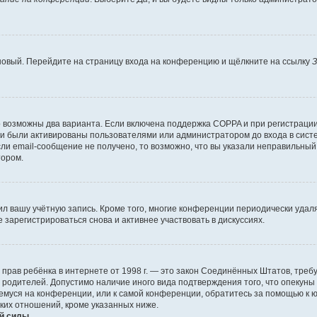
 новый. Перейдите на страницу входа на конференцию и щёлкните на ссылку
З
о возможны два варианта. Если включена поддержка COPPA и при регистрации 
и были активированы пользователями или администратором до входа в систе
и email-сообщение не получено, то возможно, что вы указали неправильный 
тором.
ил вашу учётную запись. Кроме того, многие конференции периодически уда
зарегистрироваться снова и активнее участвовать в дискуссиях.
тных прав ребёнка в интернете от 1998 г. — это закон Соединённых Штатов, т
е родителей. Допустимо наличие иного вида подтверждения того, что опек
ющемуся на конференции, или к самой конференции, обратитесь за помощью к 
ких отношений, кроме указанных ниже.
й силы.