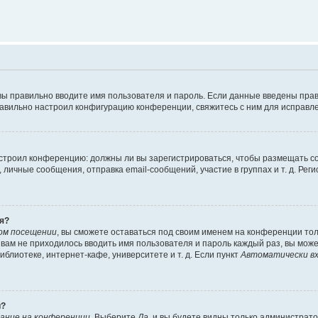
вы правильно вводите имя пользователя и пароль. Если данные введены прав
равильно настроил конфигурацию конференции, свяжитесь с ним для исправле
 настроил конференцию: должны ли вы зарегистрироваться, чтобы размещать 
чные сообщения, отправка email-сообщений, участие в группах и т. д. Регис
я?
ом посещении
, вы сможете оставаться под своим именем на конференции тол
ы вам не приходилось вводить имя пользователя и пароль каждый раз, вы мож
блиотеке, интернет-кафе, университете и т. д. Если пункт
Автоматически вх
й?
ание на конференции
. Выберите
Да
, и вы будете видны только администрат