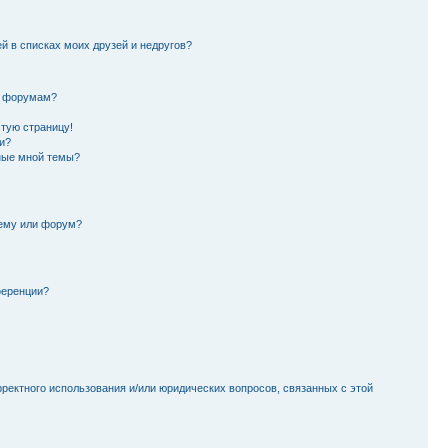
й в списках моих друзей и недругов?
и форумам?
стую страницу!
и?
ные мной темы?
тему или форум?
ференции?
рректного использования и/или юридических вопросов, связанных с этой