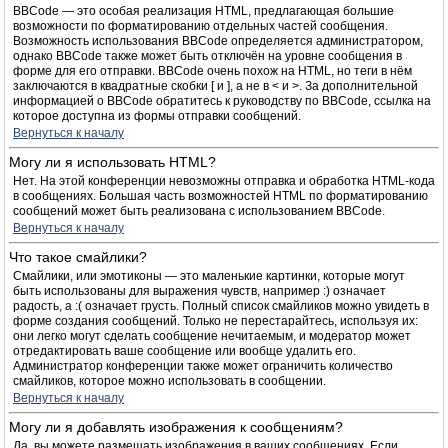
BBCode — это особая реализация HTML, предлагающая большие
возможности по форматированию отдельных частей сообщения.
Возможность использования BBCode определяется администратором,
однако BBCode также может быть отключён на уровне сообщения в
форме для его отправки. BBCode очень похож на HTML, но теги в нём
заключаются в квадратные скобки [ и ], а не в < и >. За дополнительной
информацией о BBCode обратитесь к руководству по BBCode, ссылка на
которое доступна из формы отправки сообщений.
Вернуться к началу
Могу ли я использовать HTML?
Нет. На этой конференции невозможны отправка и обработка HTML-кода
в сообщениях. Большая часть возможностей HTML по форматированию
сообщений может быть реализована с использованием BBCode.
Вернуться к началу
Что такое смайлики?
Смайлики, или эмотиконы — это маленькие картинки, которые могут
быть использованы для выражения чувств, например :) означает
радость, а :( означает грусть. Полный список смайликов можно увидеть в
форме создания сообщений. Только не перестарайтесь, используя их:
они легко могут сделать сообщение нечитаемым, и модератор может
отредактировать ваше сообщение или вообще удалить его.
Администратор конференции также может ограничить количество
смайликов, которое можно использовать в сообщении.
Вернуться к началу
Могу ли я добавлять изображения к сообщениям?
Да, вы можете размещать изображения в ваших сообщениях. Если