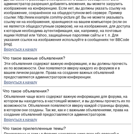
администратор разрешил добавлять вложения, вы можете загрузить
изображение на конференцию. Если нет, вы должны указать ссылку на
изображение, сохранённое на общедоступном веб-сервере. Пример
ссылки: http://www.example.com/my-picture.gif. Вы не можете указывать
ссылку ни на изображения, хранящиеся на вашем компьютере (если он
не является общедоступным сервером), ни на изображения, для доступа
к которым необходима аутентификация, как, например, на почтовые
ящики Hotmail или Yahoo, защищённые паролями сайты и т. п. Для
указания ссылок на изображения используйте в сообщениях тег BBCode
[img].
Вернуться к началу
Что такое важные объявления?
Эти объявления содержат важную информацию, и вы должны прочесть
их по возможности. Они появляются вверху каждого из форумов и в
вашем личном разделе. Права на создание важных объявлений
предоставляются администратором конференции.
Вернуться к началу
Что такое объявления?
Объявления чаще всего содержат важную информацию для форума, на
котором вы находитесь в настоящий момент, и вы должны прочесть их по
возможности. Объявления появляются вверху каждой страницы форума,
в котором они созданы. Так же, как и с важными объявлениями, права на
создание объявлений предоставляются администратором.
Вернуться к началу
Что такое прилепленные темы?