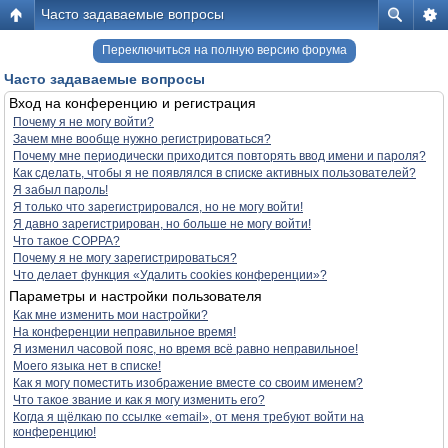
Часто задаваемые вопросы
Переключиться на полную версию форума
Часто задаваемые вопросы
Вход на конференцию и регистрация
Почему я не могу войти?
Зачем мне вообще нужно регистрироваться?
Почему мне периодически приходится повторять ввод имени и пароля?
Как сделать, чтобы я не появлялся в списке активных пользователей?
Я забыл пароль!
Я только что зарегистрировался, но не могу войти!
Я давно зарегистрирован, но больше не могу войти!
Что такое COPPA?
Почему я не могу зарегистрироваться?
Что делает функция «Удалить cookies конференции»?
Параметры и настройки пользователя
Как мне изменить мои настройки?
На конференции неправильное время!
Я изменил часовой пояс, но время всё равно неправильное!
Моего языка нет в списке!
Как я могу поместить изображение вместе со своим именем?
Что такое звание и как я могу изменить его?
Когда я щёлкаю по ссылке «email», от меня требуют войти на
конференцию!