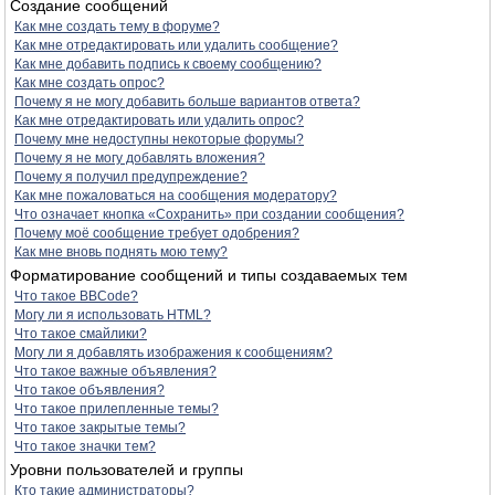
Создание сообщений
Как мне создать тему в форуме?
Как мне отредактировать или удалить сообщение?
Как мне добавить подпись к своему сообщению?
Как мне создать опрос?
Почему я не могу добавить больше вариантов ответа?
Как мне отредактировать или удалить опрос?
Почему мне недоступны некоторые форумы?
Почему я не могу добавлять вложения?
Почему я получил предупреждение?
Как мне пожаловаться на сообщения модератору?
Что означает кнопка «Сохранить» при создании сообщения?
Почему моё сообщение требует одобрения?
Как мне вновь поднять мою тему?
Форматирование сообщений и типы создаваемых тем
Что такое BBCode?
Могу ли я использовать HTML?
Что такое смайлики?
Могу ли я добавлять изображения к сообщениям?
Что такое важные объявления?
Что такое объявления?
Что такое прилепленные темы?
Что такое закрытые темы?
Что такое значки тем?
Уровни пользователей и группы
Кто такие администраторы?