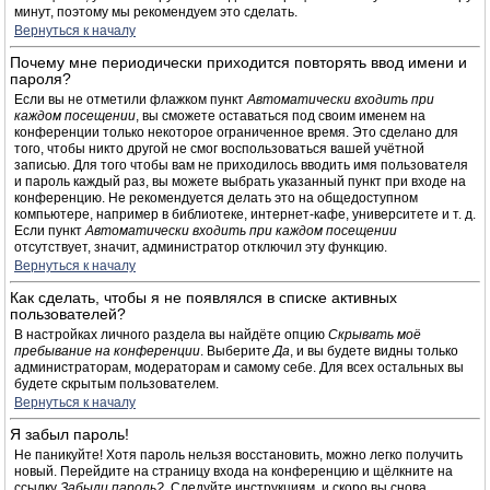
минут, поэтому мы рекомендуем это сделать.
Вернуться к началу
Почему мне периодически приходится повторять ввод имени и
пароля?
Если вы не отметили флажком пункт
Автоматически входить при
каждом посещении
, вы сможете оставаться под своим именем на
конференции только некоторое ограниченное время. Это сделано для
того, чтобы никто другой не смог воспользоваться вашей учётной
записью. Для того чтобы вам не приходилось вводить имя пользователя
и пароль каждый раз, вы можете выбрать указанный пункт при входе на
конференцию. Не рекомендуется делать это на общедоступном
компьютере, например в библиотеке, интернет-кафе, университете и т. д.
Если пункт
Автоматически входить при каждом посещении
отсутствует, значит, администратор отключил эту функцию.
Вернуться к началу
Как сделать, чтобы я не появлялся в списке активных
пользователей?
В настройках личного раздела вы найдёте опцию
Скрывать моё
пребывание на конференции
. Выберите
Да
, и вы будете видны только
администраторам, модераторам и самому себе. Для всех остальных вы
будете скрытым пользователем.
Вернуться к началу
Я забыл пароль!
Не паникуйте! Хотя пароль нельзя восстановить, можно легко получить
новый. Перейдите на страницу входа на конференцию и щёлкните на
ссылку
Забыли пароль?
. Следуйте инструкциям, и скоро вы снова