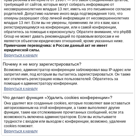
прав ребёнка в интернете от 1998 г. — это закон Соединённых Штатов,
требующий от сайтов, которые могут собирать информацию от
несовершеннолетних младше 13 лет, иметь на это письменное согласие
родителей. Допустимо наличие иного вида подтверждения того, что
опекуны разрешают сбор личной информации от несовершеннолетних
младше 13 лет. Если вы не уверены, применимо ли это к вам, как к
регистрирующемуся на конференции, или к самой конференции,
обратитесь за помощью к юрисконсульту. Обратите внимание, что phpBB
Group не может давать рекомендаций по правовым вопросам и не
является объектом юридических отношений, кроме указанных ниже.
Примечание переводчика: в России данный акт не имеет
юридической силы.
Вернуться к началу
Почему я не могу зарегистрироваться?
Возможно, администратор конференции заблокировал ваш IP-адрес или
запретил имя, под которым вы пытаетесь зарегистрироваться. Он также
мог отключить регистрацию новых пользователей. Обратитесь за
помощью к администратору конференции.
Вернуться к началу
Что делает функция «Удалить cookies конференции»?
Она удаляет все созданные cookies, которые позволяют вам оставаться
авторизованным на этой конференции, а также выполняют другие
функции, такие как отслеживание прочитанных сообщений, если эта
возможность включена администратором. Если вы испытываете
трудности с входом или выходом с конференции, возможно, удаление
cookies поможет.
Вернуться к началу