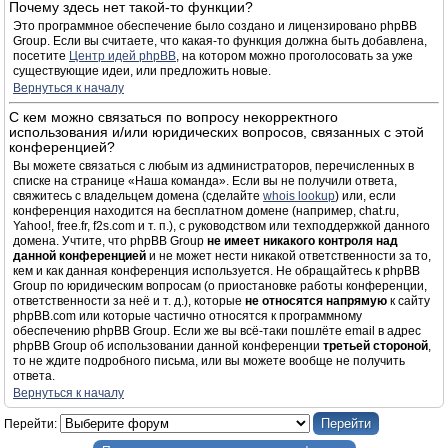
Почему здесь нет такой-то функции?
Это программное обеспечение было создано и лицензировано phpBB
Group. Если вы считаете, что какая-то функция должна быть добавлена,
посетите
Центр идей phpBB
, на котором можно проголосовать за уже
существующие идеи, или предложить новые.
Вернуться к началу
С кем можно связаться по вопросу некорректного
использования и/или юридических вопросов, связанных с этой
конференцией?
Вы можете связаться с любым из администраторов, перечисленных в
списке на странице «Наша команда». Если вы не получили ответа,
свяжитесь с владельцем домена (сделайте
whois lookup
) или, если
конференция находится на бесплатном домене (например, chat.ru,
Yahoo!, free.fr, f2s.com и т. п.), с руководством или техподдержкой данного
домена. Учтите, что phpBB Group
не имеет никакого контроля над
данной конференцией
и не может нести никакой ответственности за то,
кем и как данная конференция используется. Не обращайтесь к phpBB
Group по юридическим вопросам (о приостановке работы конференции,
ответственности за неё и т. д.), которые
не относятся напрямую
к сайту
phpBB.com или которые частично относятся к программному
обеспечению phpBB Group. Если же вы всё-таки пошлёте email в адрес
phpBB Group об использовании данной конференции
третьей стороной
,
то не ждите подробного письма, или вы можете вообще не получить
ответа.
Вернуться к началу
Перейти: