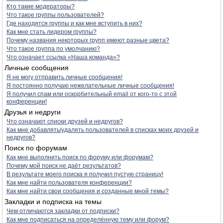
Кто такие модераторы?
Что такое группы пользователей?
Где находятся группы и как мне вступить в них?
Как мне стать лидером группы?
Почему названия некоторых групп имеют разные цвета?
Что такое группа по умолчанию?
Что означает ссылка «Наша команда»?
Личные сообщения
Я не могу отправить личные сообщения!
Я постоянно получаю нежелательные личные сообщения!
Я получил спам или оскорбительный email от кого-то с этой
конференции!
Друзья и недруги
Что означают списки друзей и недругов?
Как мне добавлять/удалять пользователей в списках моих друзей и
недругов?
Поиск по форумам
Как мне выполнить поиск по форуму или форумам?
Почему мой поиск не даёт результатов?
В результате моего поиска я получил пустую страницу!
Как мне найти пользователя конференции?
Как мне найти свои сообщения и созданные мной темы?
Закладки и подписка на темы
Чем отличаются закладки от подписки?
Как мне подписаться на определённую тему или форум?