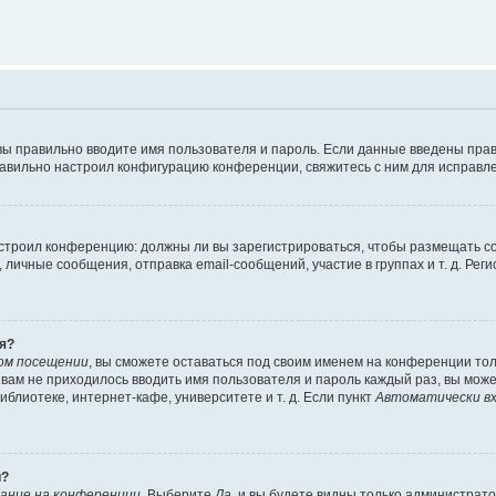
вы правильно вводите имя пользователя и пароль. Если данные введены прав
равильно настроил конфигурацию конференции, свяжитесь с ним для исправле
 настроил конференцию: должны ли вы зарегистрироваться, чтобы размещать 
чные сообщения, отправка email-сообщений, участие в группах и т. д. Регис
я?
ом посещении
, вы сможете оставаться под своим именем на конференции тол
ы вам не приходилось вводить имя пользователя и пароль каждый раз, вы мож
блиотеке, интернет-кафе, университете и т. д. Если пункт
Автоматически вх
й?
ание на конференции
. Выберите
Да
, и вы будете видны только администрат