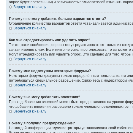
опрос будет постоянным) и возможность пользователей изменять вариан
Вернуться к началу
Почему я не могу добавить больше вариантов ответа?
Ограничение количества вариантов ответа устанавливается администр
Вернуться к началу
Как мне отредактировать или удалить опрос?
Так же, как и сообщения, опросы могут редактироваться только их соз
связан именно с ним. Если никто не успел проголосовать, то вы можете
могут отредактировать или удалить опрос. Это сделано для того, чтобы
Вернуться к началу
Почему мне недоступны некоторые форумы?
Некоторые форумы доступны только определённым пользователям или г
потребоваться специальное разрешение. Свяжитесь с модератором ил
Вернуться к началу
Почему я не могу добавлять вложения?
Право добавления вложений может быть предоставлено на уровне фору
что добавлять вложения разрешено только членам определённых групп.
Вернуться к началу
Почему я получил предупреждение?
На каждой конференции администраторы устанавливают свой собственн
Group не имеет никакого отношения к предупреждениям, вынесенным на