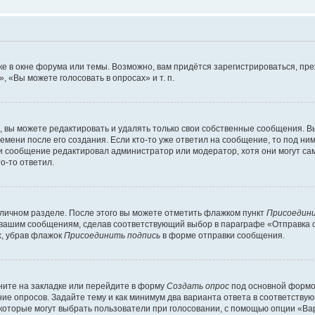
е в окне форума или темы. Возможно, вам придётся зарегистрироваться, пр
 «Вы можете голосовать в опросах» и т. п.
вы можете редактировать и удалять только свои собственные сообщения. В
емени после его создания. Если кто-то уже ответил на сообщение, то под ни
сли сообщение редактировал администратор или модератор, хотя они могут са
о-то ответил.
 личном разделе. После этого вы можете отметить флажком пункт
Присоедини
 вашим сообщениям, сделав соответствующий выбор в параграфе «Отправка 
х, убрав флажок
Присоединить подпись
в форме отправки сообщения.
ите на закладке или перейдите в форму
Создать опрос
под основной формой
ние опросов. Задайте тему и как минимум два варианта ответа в соответству
 которые могут выбрать пользователи при голосовании, с помощью опции «Вар