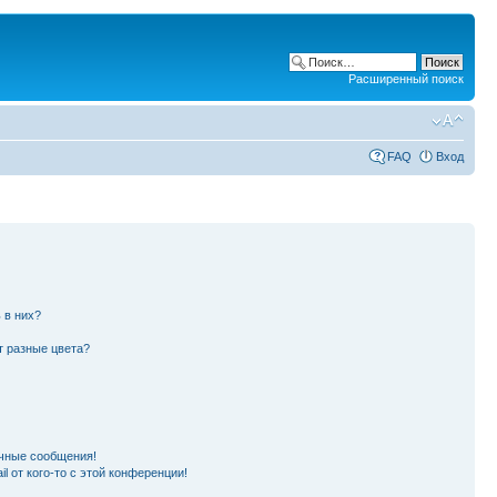
Расширенный поиск
FAQ
Вход
 в них?
т разные цвета?
чные сообщения!
l от кого-то с этой конференции!