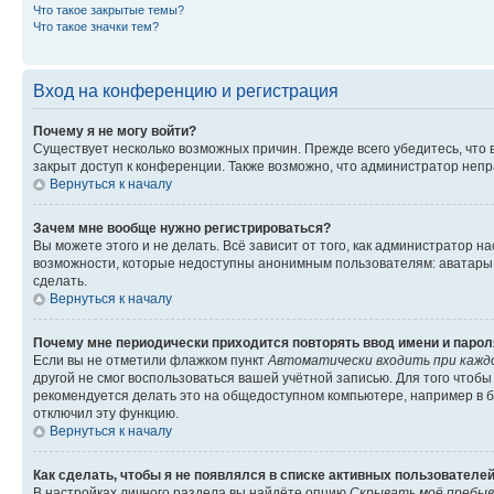
Что такое закрытые темы?
Что такое значки тем?
Вход на конференцию и регистрация
Почему я не могу войти?
Существует несколько возможных причин. Прежде всего убедитесь, что 
закрыт доступ к конференции. Также возможно, что администратор неп
Вернуться к началу
Зачем мне вообще нужно регистрироваться?
Вы можете этого и не делать. Всё зависит от того, как администратор
возможности, которые недоступны анонимным пользователям: аватары, ли
сделать.
Вернуться к началу
Почему мне периодически приходится повторять ввод имени и парол
Если вы не отметили флажком пункт
Автоматически входить при кажд
другой не смог воспользоваться вашей учётной записью. Для того чтоб
рекомендуется делать это на общедоступном компьютере, например в би
отключил эту функцию.
Вернуться к началу
Как сделать, чтобы я не появлялся в списке активных пользователе
В настройках личного раздела вы найдёте опцию
Скрывать моё пребыв