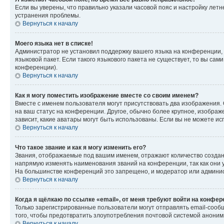
Если вы уверены, что правильно указали часовой пояс и настройку лет
устранения проблемы.
Вернуться к началу
Моего языка нет в списке!
Администратор не установил поддержку вашего языка на конференции, 
языковой пакет. Если такого языкового пакета не существует, то вы с
конференции).
Вернуться к началу
Как я могу поместить изображение вместе со своим именем?
Вместе с именем пользователя могут присутствовать два изображения. О
на ваш статус на конференции. Другое, обычно более крупное, изображе
зависит, какие аватары могут быть использованы. Если вы не можете 
Вернуться к началу
Что такое звание и как я могу изменить его?
Звания, отображаемые под вашим именем, отражают количество созда
напрямую изменять наименования званий на конференции, так как они 
На большинстве конференций это запрещено, и модератор или админис
Вернуться к началу
Когда я щёлкаю по ссылке «email», от меня требуют войти на конфе
Только зарегистрированные пользователи могут отправлять email-сооб
того, чтобы предотвратить злоупотребления почтовой системой анони
Вернуться к началу