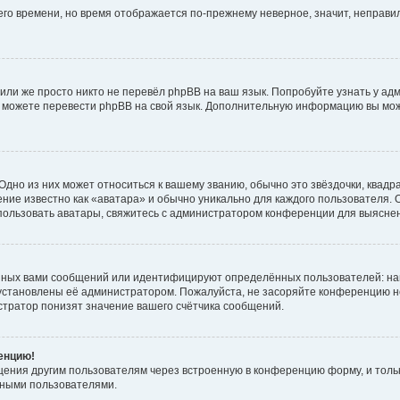
него времени, но время отображается по-прежнему неверное, значит, неправ
или же просто никто не перевёл phpBB на ваш язык. Попробуйте узнать у ад
ами можете перевести phpBB на свой язык. Дополнительную информацию вы мо
дно из них может относиться к вашему званию, обычно это звёздочки, квадр
ние известно как «аватара» и обычно уникально для каждого пользователя. О
использовать аватары, свяжитесь с администратором конференции для выясне
нных вами сообщений или идентифицируют определённых пользователей: на
установлены её администратором. Пожалуйста, не засоряйте конференцию н
тратор понизят значение вашего счётчика сообщений.
ренцию!
щения другим пользователям через встроенную в конференцию форму, и толь
мными пользователями.