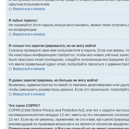
скрытым пользователем.
Вернуться к началу
Я забыл пароль!
Не паникуйте! Хотя пароль нельзя восстановить, можно легко получить
на конференцию.
Вернуться к началу
Я только что зарегистрировался, но не могу войти!
Сначала проверьте свои имя пользователя и пароль. Если они верны, т
На некоторых конференциях требуется, чтобы все новые учётные запис
было прислано email-сообщение, следуйте полученным инструкциям. Есл
что ввели правильный адрес email, попробуйте связаться с администра
Вернуться к началу
Я давно зарегистрирован, но больше не могу войти!
Возможно, администратор по какой-то причине деактивировал или удал
чтобы уменьшить размер базы данных. Если это произошло, попробуйте 
Вернуться к началу
Что такое COPPA?
COPPA (Child Online Privacy and Protection Act), или Акт о защите час
несовершеннолетних младше 13 лет, иметь на это письменное согласи
13 лет. Если вы не уверены, применимо ли это к вам, как к регистриру
рекомендаций по правовым вопросам и не является объектом юридичес
Примечание переводчика: в России данный акт не имеет юридическо