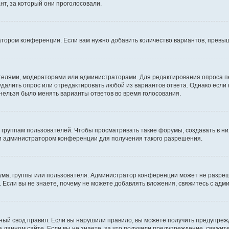
т, за который они проголосовали.
атором конференции. Если вам нужно добавить количество вариантов, превы
дателями, модераторами или администраторами. Для редактирования опроса п
 удалить опрос или отредактировать любой из вариантов ответа. Однако если
 нельзя было менять варианты ответов во время голосования.
руппам пользователей. Чтобы просматривать такие форумы, создавать в них
и администратором конференции для получения такого разрешения.
ма, группы или пользователя. Администратор конференции может не разре
 Если вы не знаете, почему не можете добавлять вложения, свяжитесь с ад
ый свод правил. Если вы нарушили правило, вы можете получить предупреж
 данном сайте. Если вы не знаете, за что получили предупреждение, свяжи