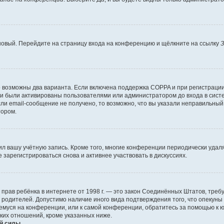
 новый. Перейдите на страницу входа на конференцию и щёлкните на ссылку
З
о возможны два варианта. Если включена поддержка COPPA и при регистрации 
и были активированы пользователями или администратором до входа в систе
и email-сообщение не получено, то возможно, что вы указали неправильный 
тором.
ил вашу учётную запись. Кроме того, многие конференции периодически уда
зарегистрироваться снова и активнее участвовать в дискуссиях.
тных прав ребёнка в интернете от 1998 г. — это закон Соединённых Штатов, т
е родителей. Допустимо наличие иного вида подтверждения того, что опек
ющемуся на конференции, или к самой конференции, обратитесь за помощью к 
ких отношений, кроме указанных ниже.
й силы.