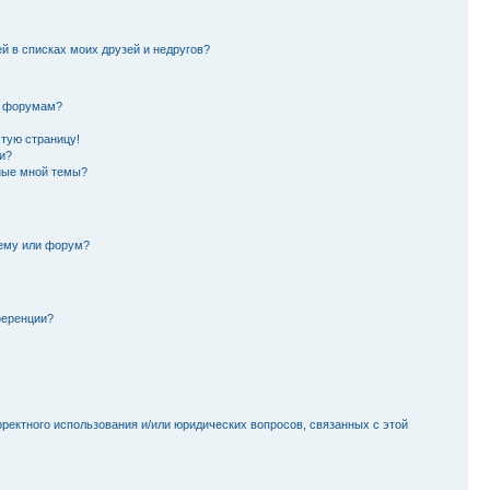
й в списках моих друзей и недругов?
и форумам?
стую страницу!
и?
ные мной темы?
тему или форум?
ференции?
рректного использования и/или юридических вопросов, связанных с этой